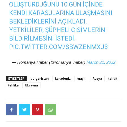
OLUŞTURDUĞUNU 10 GÜN IÇINDE
KENDI KARASULARINA ULAŞMASINI
BEKLEDIKLERINI AÇIKLADI.
YETKILILER, ŞÜPHELI CISIMLERIN
BILDIRILMESINI ISTEDI.
PIC.TWITTER.COM/SBWZENMXJ3
— Romanya Haber (@romanya_haber)
March 21, 2022
ETIKETLER
bulgaristan
karadeniz
mayın
Rusya
tehdit
tehlike
Ukrayna