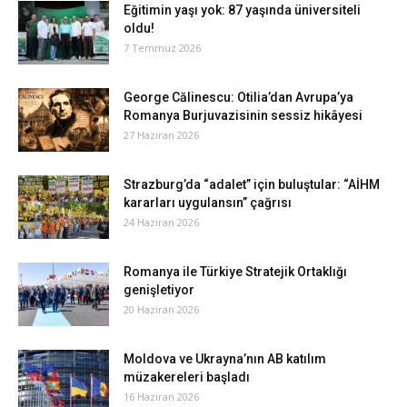
Eğitimin yaşı yok: 87 yaşında üniversiteli
oldu!
7 Temmuz 2026
George Călinescu: Otilia’dan Avrupa’ya
Romanya Burjuvazisinin sessiz hikâyesi
27 Haziran 2026
Strazburg’da “adalet” için buluştular: “AİHM
kararları uygulansın” çağrısı
24 Haziran 2026
Romanya ile Türkiye Stratejik Ortaklığı
genişletiyor
20 Haziran 2026
Moldova ve Ukrayna’nın AB katılım
müzakereleri başladı
16 Haziran 2026