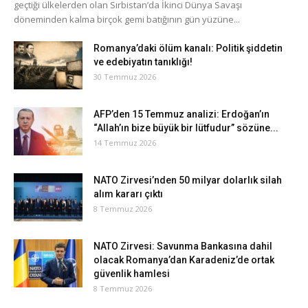
geçtiği ülkelerden olan Sırbistan’da İkinci Dünya Savaşı
döneminden kalma birçok gemi batığının gün yüzüne...
Romanya’daki ölüm kanalı: Politik şiddetin
ve edebiyatın tanıklığı!
30 Temmuz 2026
AFP’den 15 Temmuz analizi: Erdoğan’ın
“Allah’ın bize büyük bir lütfudur” sözüne...
14 Temmuz 2026
NATO Zirvesi’nden 50 milyar dolarlık silah
alım kararı çıktı
8 Temmuz 2026
NATO Zirvesi: Savunma Bankasına dahil
olacak Romanya’dan Karadeniz’de ortak
güvenlik hamlesi
8 Temmuz 2026