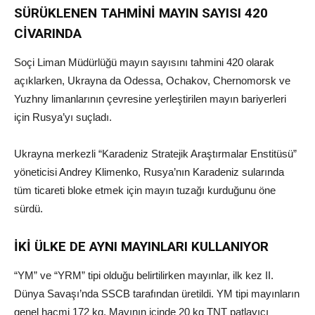
SÜRÜKLENEN TAHMİNİ MAYIN SAYISI 420
CİVARINDA
Soçi Liman Müdürlüğü mayın sayısını tahmini 420 olarak
açıklarken, Ukrayna da Odessa, Ochakov, Chernomorsk ve
Yuzhny limanlarının çevresine yerleştirilen mayın bariyerleri
için Rusya’yı suçladı.
Ukrayna merkezli “Karadeniz Stratejik Araştırmalar Enstitüsü”
yöneticisi Andrey Klimenko, Rusya’nın Karadeniz sularında
tüm ticareti bloke etmek için mayın tuzağı kurduğunu öne
sürdü.
İKİ ÜLKE DE AYNI MAYINLARI KULLANIYOR
“YM” ve “YRM” tipi olduğu belirtilirken mayınlar, ilk kez II.
Dünya Savaşı’nda SSCB tarafından üretildi. YM tipi mayınların
genel hacmi 172 kg. Mayının içinde 20 kg TNT patlayıcı