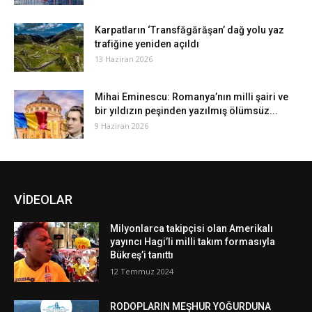
Karpatların ‘Transfăgărăşan’ dağ yolu yaz
trafiğine yeniden açıldı
13 Haziran 2026
Mihai Eminescu: Romanya’nın milli şairi ve
bir yıldızın peşinden yazılmış ölümsüz...
9 Haziran 2026
VİDEOLAR
Milyonlarca takipçisi olan Amerikalı
yayıncı Hagi’li milli takım formasıyla
Bükreş’i tanıttı
12 Temmuz 2024
RODOPLARIN MEŞHUR YOĞURDUNA