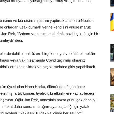
osyal medyadan iyileştiğini duyurmuş ve “şimdi sauna,
asının ve kendisinin aşılarını yaptırdıktan sonra Noel’de
ine onlardan uzak durmak yerine kendisini virüse maruz
u Jan Rek, “Babam ve benim testlerimiz pozitif çıktığı için bir
izimleydi” dedi.
feler de dahil olmak üzere birçok sosyal ve kültürel mekân
ın olması veya yakın zamanda Covid geçirmiş olmanız
tkinliklere katılabilmek ve birçok mekâna giriş yapabilmek
nce’ın üyesi olan Hana Horka, ölümünden 2 gün önce
lirtmiş, artık konser, tiyatro gibi etkinliklere katılabileceği
aşmıştı. Oğlu Jan Rek, annesinin pazar günü çok daha iyi
ını fakat daha sonra sırtı ağrımaya başladığı için yatak
ni söyledi. “Yaklaşık 10 dakika içinde her şey bitti,