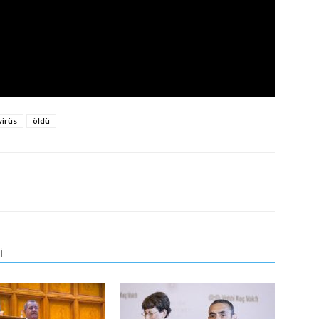
irüs
öldü
İ