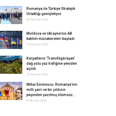
Romanya ile Türkiye Stratejik
Ortaklığı genişletiyor
20 Haziran 2026
Moldova ve Ukrayna’nın AB
katılım müzakereleri başladı
16 Haziran 2026
Karpatların ‘Transfăgărăşan’
dağ yolu yaz trafiğine yeniden
açıldı
13 Haziran 2026
Mihai Eminescu: Romanya’nın
milli şairi ve bir yıldızın
peşinden yazılmış ölümsüz...
9 Haziran 2026