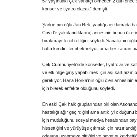
57 yaşındaki Çek sanatçı ölmeden 2 gün önce s
konser ve tiyatro olacak” demişti.
Şarkıcının oğlu Jan Rek, yaptığı açıklamada bab
Covid’e yakalandıklarını, annesinin bunun üzer
bırakmayı tercih ettiğini söyledi. Sanatçının oğl
hafta kendini tecrit etmeliydi, ama her zaman b
Çek Cumhuriyeti’nde konserler, tiyatrolar ve ka
ve etkinliğe giriş yapabilmek için aşı kartınız
gerekiyor. Hana Horka’nın oğlu ölen annesinin e
için bilerek enfekte olduğunu söyledi.
En eski Çek halk gruplarından biri olan Asona
hastalığı ağır geçirdiğini ama artık iyi olduğunu be
için mutluluğunu sosyal medya hesabından payl
hissettiğini ve yürüyüşe çıkmak için hazırlandığ
odasına uzanmaya gittiğini ve hayatını kaybettiği