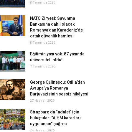
8 Temmuz 2026
NATO Zirvesi: Savunma
Bankasına dahil olacak
Romanya’dan Karadeniz’de
ortak güvenlik hamlesi
8 Temmuz 2026
Eğitimin yaşı yok: 87 yaşında
üniversiteli oldu!
7 Temmuz 2026
George Călinescu: Otilia’dan
Avrupa’ya Romanya
Burjuvazisinin sessiz hikâyesi
27 Haziran 2026
Strazburg’da “adalet” için
buluştular: “AİHM kararları
uygulansın” çağrısı
24 Haziran 2026