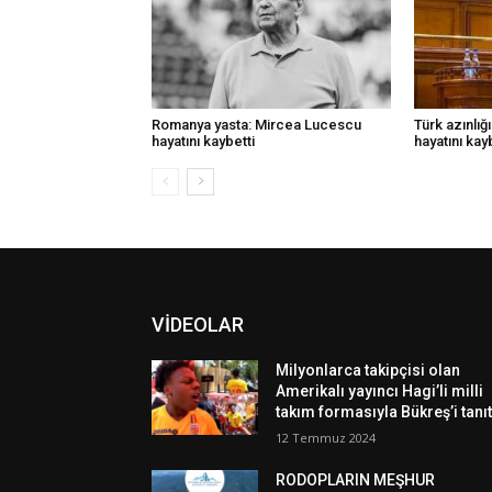
Romanya yasta: Mircea Lucescu
Türk azınlığı
hayatını kaybetti
hayatını kay
VİDEOLAR
Milyonlarca takipçisi olan
Amerikalı yayıncı Hagi’li milli
takım formasıyla Bükreş’i tanıt
12 Temmuz 2024
RODOPLARIN MEŞHUR