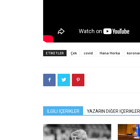
ETIKETLER
Çek
covid
Hana Horka
koronav
İLGİLİ İÇERİKLER
YAZARIN DİĞER İÇERİKLER