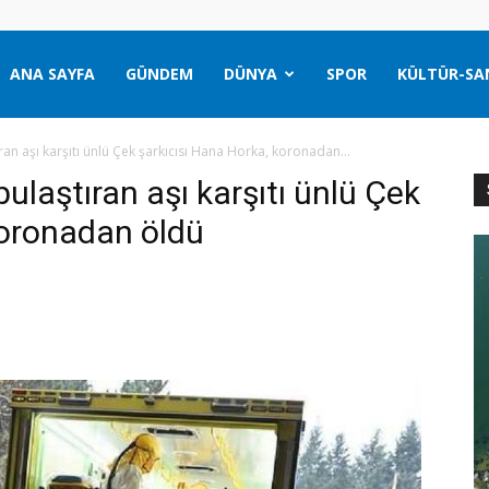
ANA SAYFA
GÜNDEM
DÜNYA
SPOR
KÜLTÜR-SA
ran aşı karşıtı ünlü Çek şarkıcısı Hana Horka, koronadan...
bulaştıran aşı karşıtı ünlü Çek
koronadan öldü