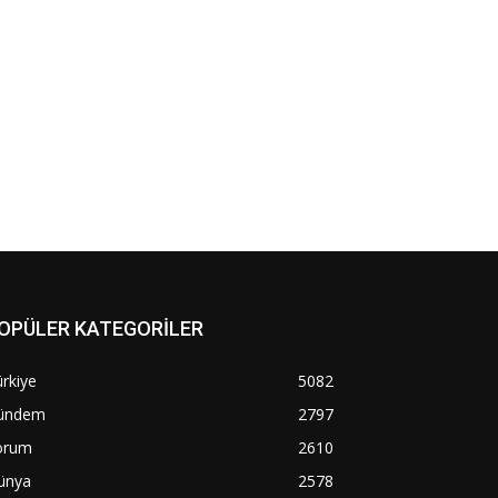
OPÜLER KATEGORİLER
rkiye
5082
ündem
2797
orum
2610
ünya
2578