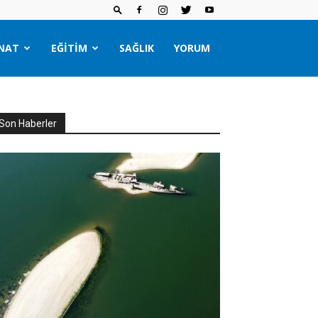
NAT
EĞITIM
SAĞLIK
YORUM
Son Haberler