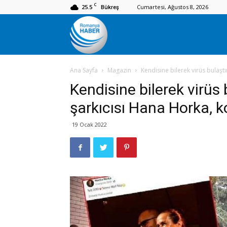
C
25.5
Cumartesi, Ağustos 8, 2026
Bükreş
Romanya
Ana Sayfa
Magazin
Kendisine bilerek virüs bulaştı
Haber
Kendisine bilerek virüs 
şarkıcısı Hana Horka, 
19 Ocak 2022