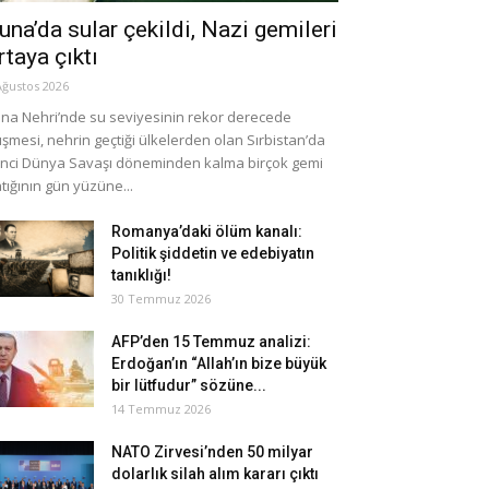
una’da sular çekildi, Nazi gemileri
rtaya çıktı
Ağustos 2026
na Nehri’nde su seviyesinin rekor derecede
şmesi, nehrin geçtiği ülkelerden olan Sırbistan’da
inci Dünya Savaşı döneminden kalma birçok gemi
tığının gün yüzüne...
Romanya’daki ölüm kanalı:
Politik şiddetin ve edebiyatın
tanıklığı!
30 Temmuz 2026
AFP’den 15 Temmuz analizi:
Erdoğan’ın “Allah’ın bize büyük
bir lütfudur” sözüne...
14 Temmuz 2026
NATO Zirvesi’nden 50 milyar
dolarlık silah alım kararı çıktı