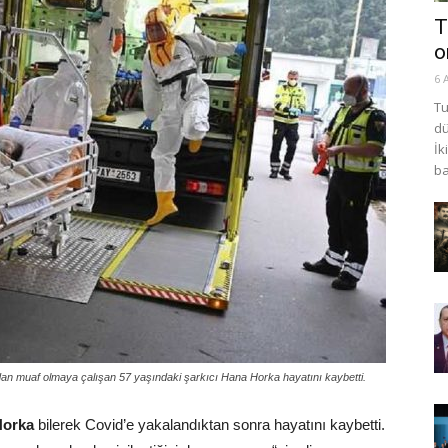
T
o
6 
Tu
dü
İk
ba
dan muaf olmaya çalışan 57 yaşındaki şarkıcı Hana Horka hayatını kaybetti.
Horka
bilerek Covid’e yakalandıktan sonra hayatını kaybetti.