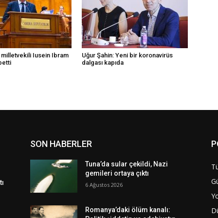
 milletvekili Iusein Ibram
Uğur Şahin: Yeni bir koronavirüs
betti
dalgası kapıda
SON HABERLER
P
Tuna’da sular çekildi, Nazi
Tü
gemileri ortaya çıktı
G
tı
6 Ağustos 2026
Y
D
Romanya’daki ölüm kanalı: