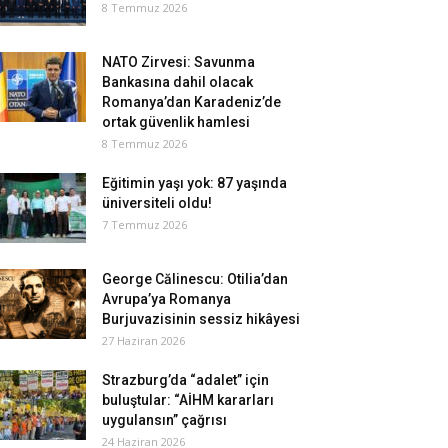
8 Temmuz 2026
NATO Zirvesi: Savunma
Bankasına dahil olacak
Romanya’dan Karadeniz’de
ortak güvenlik hamlesi
8 Temmuz 2026
Eğitimin yaşı yok: 87 yaşında
üniversiteli oldu!
7 Temmuz 2026
George Călinescu: Otilia’dan
Avrupa’ya Romanya
Burjuvazisinin sessiz hikâyesi
27 Haziran 2026
Strazburg’da “adalet” için
buluştular: “AİHM kararları
uygulansın” çağrısı
24 Haziran 2026