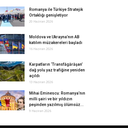
Romanya ile Türkiye Stratejik
Ortaklığı genişletiyor
20 Haziran 2026
Moldova ve Ukrayna’nın AB
katılım müzakereleri başladı
16 Haziran 2026
Karpatların ‘Transfăgărăşan’
dağ yolu yaz trafiğine yeniden
açıldı
13 Haziran 2026
Mihai Eminescu: Romanya’nın
milli şairi ve bir yıldızın
peşinden yazılmış ölümsüz...
9 Haziran 2026