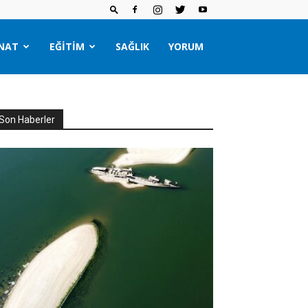
NAT
EĞITIM
SAĞLIK
YORUM
Son Haberler