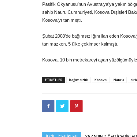
Pasifik Okyanusu’nun Avustralya’ya yakın bölge
sahip Nauru Cumhuriyeti, Kosova Dışişleri Bakan
Kosova’yı tanımıştı.
Şubat 2008’de bağımsızlığını ilan eden Kosova’y
tanımazken, 5 ülke çekimser kalmıştı.
Kosova, 10 bin metrekareyi aşan yüzölçümüyle 2
ETIKETLER
bağımsızlık
Kosova
Nauru
sir
İLGİLİ İÇERİKLER
YAZARIN DİĞER İÇERİKLER