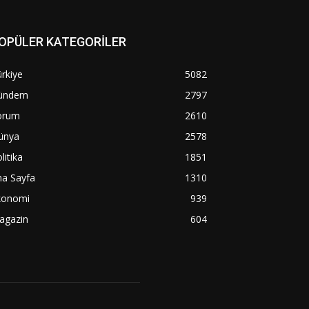
OPÜLER KATEGORİLER
rkiye
5082
ündem
2797
orum
2610
ünya
2578
litika
1851
na Sayfa
1310
konomi
939
agazin
604