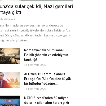
una’da sular çekildi, Nazi gemileri
rtaya çıktı
Ağustos 2026
na Nehri’nde su seviyesinin rekor derecede
şmesi, nehrin geçtiği ülkelerden olan Sırbistan’da
inci Dünya Savaşı döneminden kalma birçok gemi
tığının gün yüzüne...
Romanya’daki ölüm kanalı:
Politik şiddetin ve edebiyatın
tanıklığı!
30 Temmuz 2026
AFP’den 15 Temmuz analizi:
Erdoğan’ın “Allah’ın bize büyük
bir lütfudur” sözüne...
14 Temmuz 2026
NATO Zirvesi’nden 50 milyar
dolarlık silah alım kararı çıktı