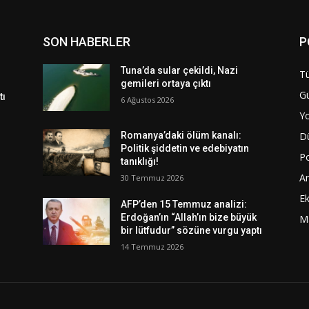
SON HABERLER
P
Tuna’da sular çekildi, Nazi
Tü
gemileri ortaya çıktı
G
tı
6 Ağustos 2026
Y
D
Romanya’daki ölüm kanalı:
Politik şiddetin ve edebiyatın
Po
tanıklığı!
A
30 Temmuz 2026
E
AFP’den 15 Temmuz analizi:
Erdoğan’ın “Allah’ın bize büyük
M
bir lütfudur” sözüne vurgu yaptı
14 Temmuz 2026