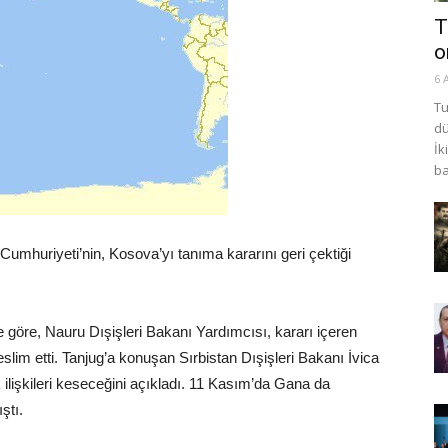
T
o
6 
Tu
dü
İk
ba
mhuriyeti’nin, Kosova’yı tanıma kararını geri çektiği
e göre, Nauru Dışişleri Bakanı Yardımcısı, kararı içeren
teslim etti. Tanjug’a konuşan Sırbistan Dışişleri Bakanı İvica
 ilişkileri keseceğini açıkladı. 11 Kasım’da Gana da
ştı.