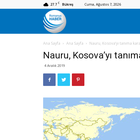
C
27.7
Cuma, Ağustos 7, 2026
Bükreş
Romanya
Ana Sayfa
Ana Sayfa
Nauru, Kosova’yı tanıma karar
Haber
Nauru, Kosova’yı tanıma
4 Aralık 2019