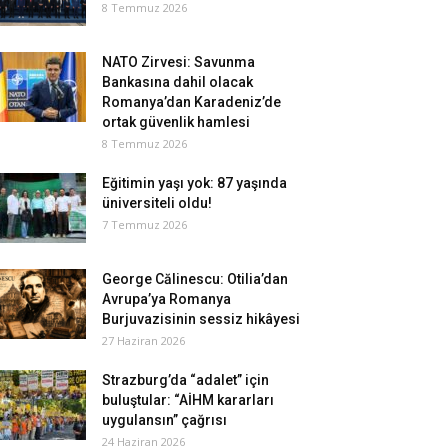
8 Temmuz 2026
NATO Zirvesi: Savunma
Bankasına dahil olacak
Romanya’dan Karadeniz’de
ortak güvenlik hamlesi
8 Temmuz 2026
Eğitimin yaşı yok: 87 yaşında
üniversiteli oldu!
7 Temmuz 2026
George Călinescu: Otilia’dan
Avrupa’ya Romanya
Burjuvazisinin sessiz hikâyesi
27 Haziran 2026
Strazburg’da “adalet” için
buluştular: “AİHM kararları
uygulansın” çağrısı
24 Haziran 2026