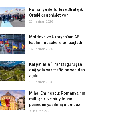
Romanya ile Türkiye Stratejik
Ortaklığı genişletiyor
20 Haziran 2026
Moldova ve Ukrayna’nın AB
katılım müzakereleri başladı
16 Haziran 2026
Karpatların ‘Transfăgărăşan’
dağ yolu yaz trafiğine yeniden
açıldı
13 Haziran 2026
Mihai Eminescu: Romanya’nın
milli şairi ve bir yıldızın
peşinden yazılmış ölümsüz...
9 Haziran 2026