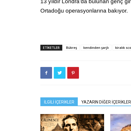
13 yıldır Londra’da bulunan genç gir
Ortadoğu operasyonlarına bakıyor.
ETIKETLER
Bükreş
kendinden şarjlı
kiralık sc
İLGİLİ İÇERİKLER
YAZARIN DİĞER İÇERİKLER