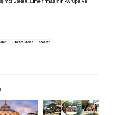
işimci Stelea, Lime firmasının Avrupa ve
ooter
REbecca Stelea
scooter
İ