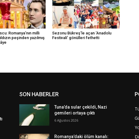
scu: Romanya’nın milli
Sezonu Bükreş’le açan ‘Anadolu
 yıldızın peşinden yazılmış
Festivali’ gönülleri fethetti
kâye
SON HABERLER
P
Tuna’da sular çekildi, Nazi
Tü
gemileri ortaya çıktı
G
tı
6 Ağustos 2026
Y
D
Romanya’daki ölüm kanalı: