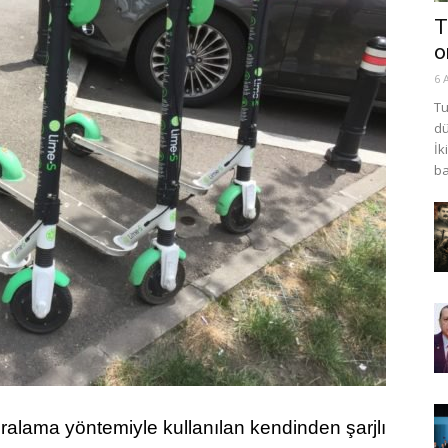
T
o
6 
Tu
dü
İk
ba
kiralama yöntemiyle kullanılan kendinden şarjlı