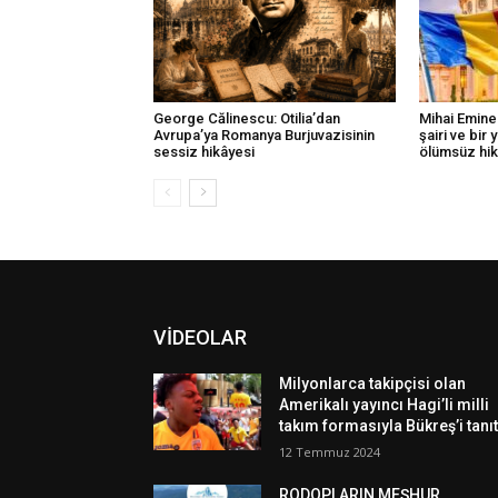
George Călinescu: Otilia’dan
Mihai Emine
Avrupa’ya Romanya Burjuvazisinin
şairi ve bir
sessiz hikâyesi
ölümsüz hi
VİDEOLAR
Milyonlarca takipçisi olan
Amerikalı yayıncı Hagi’li milli
takım formasıyla Bükreş’i tanıt
12 Temmuz 2024
RODOPLARIN MEŞHUR