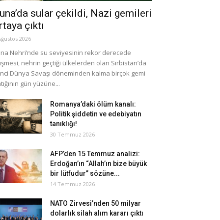
una’da sular çekildi, Nazi gemileri
rtaya çıktı
Ağustos 2026
na Nehri’nde su seviyesinin rekor derecede
şmesi, nehrin geçtiği ülkelerden olan Sırbistan’da
inci Dünya Savaşı döneminden kalma birçok gemi
tığının gün yüzüne...
Romanya’daki ölüm kanalı:
Politik şiddetin ve edebiyatın
tanıklığı!
30 Temmuz 2026
AFP’den 15 Temmuz analizi:
Erdoğan’ın “Allah’ın bize büyük
bir lütfudur” sözüne...
14 Temmuz 2026
NATO Zirvesi’nden 50 milyar
dolarlık silah alım kararı çıktı