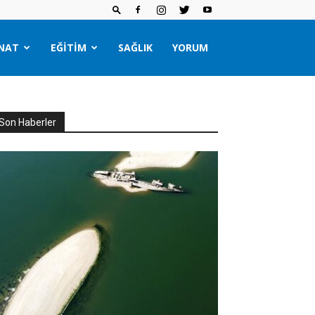
NAT
EĞITIM
SAĞLIK
YORUM
Son Haberler