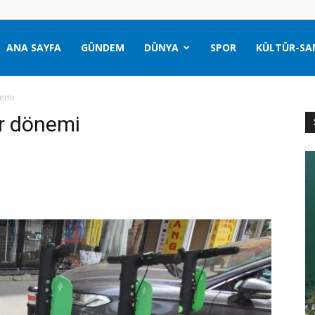
ANA SAYFA
GÜNDEM
DÜNYA
SPOR
KÜLTÜR-SA
nemi
er dönemi