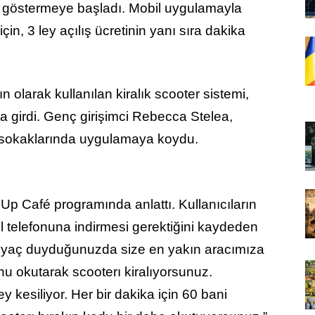
y göstermeye başladı. Mobil uygulamayla
çin, 3 ley açılış ücretinin yanı sıra dakika
 olarak kullanılan kiralık scooter sistemi,
girdi. Genç girişimci Rebecca Stelea,
 sokaklarında uygulamaya koydu.
t Up Café programında anlattı. Kullanıcıların
l telefonuna indirmesi gerektiğini kaydeden
”İhtiyaç duyduğunuzda size en yakın aracımıza
u okutarak scooterı kiralıyorsunuz.
y kesiliyor. Her bir dakika için 60 bani