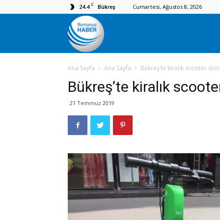
C
24.4
Cumartesi, Ağustos 8, 2026
Bükreş
Romanya
Ana Sayfa
Ana Sayfa
Bükreş’te kiralık scooter dö
Haber
Bükreş’te kiralık scoot
21 Temmuz 2019