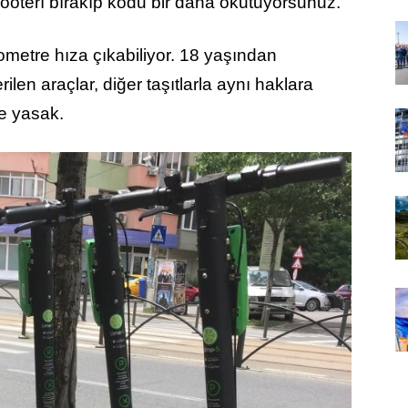
scooterı bırakıp kodu bir daha okutuyorsunuz.”
lometre hıza çıkabiliyor. 18 yaşından
ilen araçlar, diğer taşıtlarla aynı haklara
se yasak.