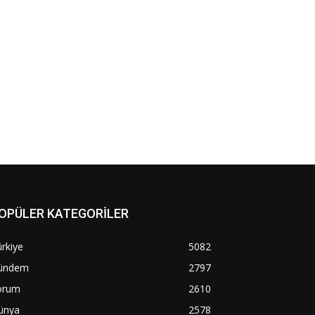
OPÜLER KATEGORİLER
rkiye
5082
ündem
2797
orum
2610
ünya
2578