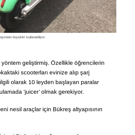
yaşından büyükler kullanabiliyor.
ir yöntem geliştirmiş. Özellikle öğrencilerin
kaktaki scooterları evinize alıp şarj
ilgili olarak 10 leyden başlayan paralar
amada ‘juicer’ olmak gerekiyor.
ni nesil araçlar için Bükreş altyapısının