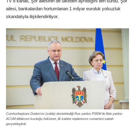
TV 8 kanalı, Şor ailesinin de ülkeden ayrıldığını ileri sürdü. Şor
ailesi, bankalardan hortumlanan 1 milyar euroluk yolsuzluk
skandalıyla ilişkilendiriliyor.
Cumhurbaşkanı Dodon’un (solda) desteklediği Rus yanlısı PSRM ile Batı yanlısı
ACUM ittifakının kurduğu hükümet, ilk kabine toplantısını cumartesi sabah
gerçekleştirdi.