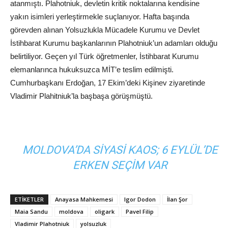
atanmıştı. Plahotniuk, devletin kritik noktalarına kendisine
yakın isimleri yerleştirmekle suçlanıyor. Hafta başında
görevden alınan Yolsuzlukla Mücadele Kurumu ve Devlet
İstihbarat Kurumu başkanlarının Plahotniuk’un adamları olduğu
belirtiliyor. Geçen yıl Türk öğretmenler, İstihbarat Kurumu
elemanlarınca hukuksuzca MİT’e teslim edilmişti.
Cumhurbaşkanı Erdoğan, 17 Ekim’deki Kişinev ziyaretinde
Vladimir Plahitniuk’la başbaşa görüşmüştü.
MOLDOVA’DA SIYASI KAOS; 6 EYLÜL’DE
ERKEN SEÇIM VAR
ETIKETLER
Anayasa Mahkemesi
Igor Dodon
İlan Şor
Maia Sandu
moldova
oligark
Pavel Filip
Vladimir Plahotniuk
yolsuzluk