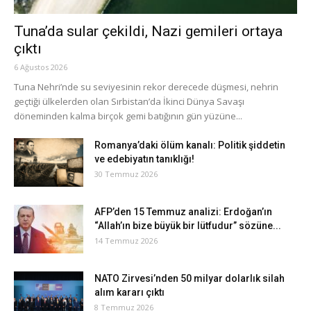
Tuna’da sular çekildi, Nazi gemileri ortaya
çıktı
6 Ağustos 2026
Tuna Nehri’nde su seviyesinin rekor derecede düşmesi, nehrin
geçtiği ülkelerden olan Sırbistan’da İkinci Dünya Savaşı
döneminden kalma birçok gemi batığının gün yüzüne...
Romanya’daki ölüm kanalı: Politik şiddetin
ve edebiyatın tanıklığı!
30 Temmuz 2026
AFP’den 15 Temmuz analizi: Erdoğan’ın
“Allah’ın bize büyük bir lütfudur” sözüne...
14 Temmuz 2026
NATO Zirvesi’nden 50 milyar dolarlık silah
alım kararı çıktı
8 Temmuz 2026