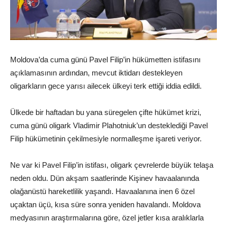
Moldova’da cuma günü Pavel Filip’in hükümetten istifasını
açıklamasının ardından, mevcut iktidarı destekleyen
oligarkların gece yarısı ailecek ülkeyi terk ettiği iddia edildi.
Ülkede bir haftadan bu yana süregelen çifte hükümet krizi,
cuma günü oligark Vladimir Plahotniuk’un desteklediği Pavel
Filip hükümetinin çekilmesiyle normalleşme işareti veriyor.
Ne var ki Pavel Filip’in istifası, oligark çevrelerde büyük telaşa
neden oldu. Dün akşam saatlerinde Kişinev havaalanında
olağanüstü hareketlilik yaşandı. Havaalanına inen 6 özel
uçaktan üçü, kısa süre sonra yeniden havalandı. Moldova
medyasının araştırmalarına göre, özel jetler kısa aralıklarla