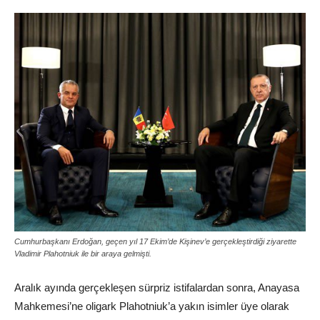
Cumhurbaşkanı Erdoğan, geçen yıl 17 Ekim’de Kişinev’e gerçekleştirdiği ziyarette
Vladimir Plahotniuk ile bir araya gelmişti.
Aralık ayında gerçekleşen sürpriz istifalardan sonra, Anayasa
Mahkemesi’ne oligark Plahotniuk’a yakın isimler üye olarak