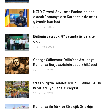
NATO Zirvesi: Savunma Bankasına dahil
olacak Romanya’dan Karadeniz’de ortak
güvenlik hamlesi
8 Temmuz 2026
Eğitimin yaşı yok: 87 yaşında üniversiteli
oldu!
7 Temmuz 2026
George Călinescu: Otilia’dan Avrupa’ya
Romanya Burjuvazisinin sessiz hikâyesi
27 Haziran 2026
Strazburg’da “adalet” için buluştular: “AİHM
kararları uygulansın” çağrısı
24 Haziran 2026
Romanya ile Türkiye Stratejik Ortaklığı