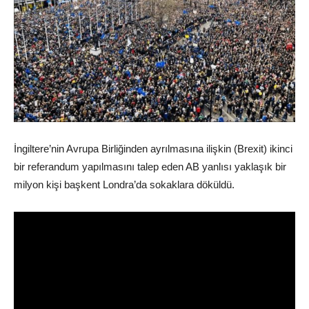
İngiltere’nin Avrupa Birliğinden ayrılmasına ilişkin (Brexit) ikinci
bir referandum yapılmasını talep eden AB yanlısı yaklaşık bir
milyon kişi başkent Londra’da sokaklara döküldü.