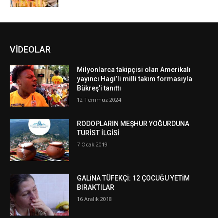
VİDEOLAR
Milyonlarca takipçisi olan Amerikalı
yayıncı Hagi’li milli takım formasıyla
Bükreş’i tanıttı
12 Temmuz 2024
RODOPLARIN MEŞHUR YOĞURDUNA
TURİST İLGİSİ
7 Ocak 2019
GALİNA TÜFEKÇİ: 12 ÇOCUĞU YETİM
BIRAKTILAR
16 Aralık 2018