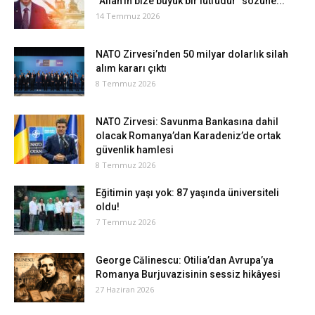
“Allah’ın bize büyük bir lütfudur” sözüne...
14 Temmuz 2026
NATO Zirvesi’nden 50 milyar dolarlık silah
alım kararı çıktı
8 Temmuz 2026
NATO Zirvesi: Savunma Bankasına dahil
olacak Romanya’dan Karadeniz’de ortak
güvenlik hamlesi
8 Temmuz 2026
Eğitimin yaşı yok: 87 yaşında üniversiteli
oldu!
7 Temmuz 2026
George Călinescu: Otilia’dan Avrupa’ya
Romanya Burjuvazisinin sessiz hikâyesi
27 Haziran 2026