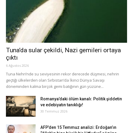
Tuna’da sular çekildi, Nazi gemileri ortaya
çıktı
6 Ağustos 2026
Tuna Nehri’nde su seviyesinin rekor derecede düşmesi, nehrin
geçtiği ülkelerden olan Sırbistan’da İkinci Dünya Savaşı
döneminden kalma birçok gemi batığının gün yüzüne...
Romanya’daki ölüm kanalı: Politik şiddetin
ve edebiyatın tanıklığı!
30 Temmuz 2026
AFP’den 15 Temmuz analizi: Erdoğan’ın