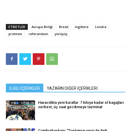
ETIKETLER
Avrupa Birliği
Brexit
ingiltere
Londra
protesto
referandum
yürüyüş
İLGİLİ İÇERİKLER
YAZARIN DİĞER İÇERİKLERİ
Havacılıkta yeni kurallar: 7 kiloya kadar el bagajları
serbest, üç saat gecikmeye tazminat
Cumhurbaşkanı: “Toplumun yargı ile ilgili