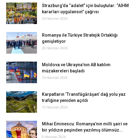
Strazburg’da “adalet” için buluştular: “AİHM
kararları uygulansın” çağrısı
24 Haziran 2026
Romanya ile Türkiye Stratejik Ortaklığı
genişletiyor
20 Haziran 2026
Moldova ve Ukrayna’nın AB katılım
müzakereleri başladı
16 Haziran 2026
Karpatların ‘Transfăgărăşan’ dağ yolu yaz
trafiğine yeniden açıldı
13 Haziran 2026
Mihai Eminescu: Romanya’nın milli şairi ve
bir yıldızın peşinden yazılmış ölümsüz...
9 Haziran 2026