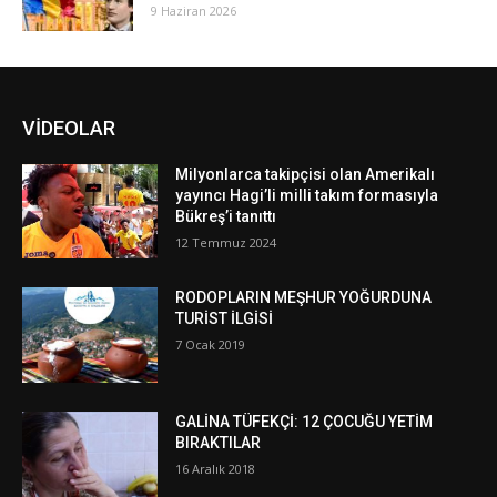
9 Haziran 2026
VİDEOLAR
Milyonlarca takipçisi olan Amerikalı
yayıncı Hagi’li milli takım formasıyla
Bükreş’i tanıttı
12 Temmuz 2024
RODOPLARIN MEŞHUR YOĞURDUNA
TURİST İLGİSİ
7 Ocak 2019
GALİNA TÜFEKÇİ: 12 ÇOCUĞU YETİM
BIRAKTILAR
16 Aralık 2018