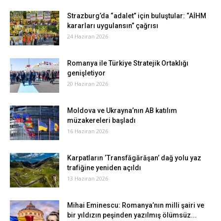
Strazburg’da “adalet” için buluştular: “AİHM
kararları uygulansın” çağrısı
24 Haziran 2026
Romanya ile Türkiye Stratejik Ortaklığı
genişletiyor
20 Haziran 2026
Moldova ve Ukrayna’nın AB katılım
müzakereleri başladı
16 Haziran 2026
Karpatların ‘Transfăgărăşan’ dağ yolu yaz
trafiğine yeniden açıldı
13 Haziran 2026
Mihai Eminescu: Romanya’nın milli şairi ve
bir yıldızın peşinden yazılmış ölümsüz...