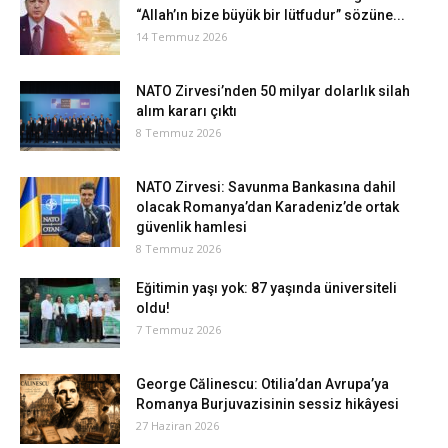
“Allah’ın bize büyük bir lütfudur” sözüne...
14 Temmuz 2026
NATO Zirvesi’nden 50 milyar dolarlık silah
alım kararı çıktı
8 Temmuz 2026
NATO Zirvesi: Savunma Bankasına dahil
olacak Romanya’dan Karadeniz’de ortak
güvenlik hamlesi
8 Temmuz 2026
Eğitimin yaşı yok: 87 yaşında üniversiteli
oldu!
7 Temmuz 2026
George Călinescu: Otilia’dan Avrupa’ya
Romanya Burjuvazisinin sessiz hikâyesi
27 Haziran 2026