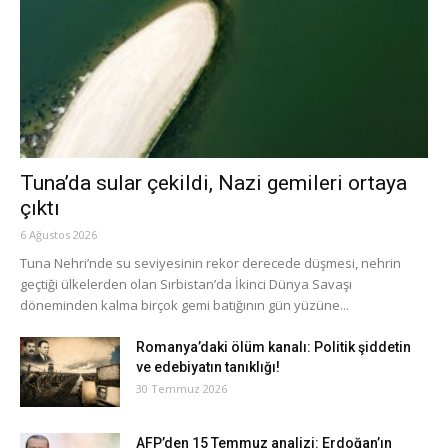
Tuna’da sular çekildi, Nazi gemileri ortaya
çıktı
6 Ağustos 2026
Tuna Nehri’nde su seviyesinin rekor derecede düşmesi, nehrin
geçtiği ülkelerden olan Sırbistan’da İkinci Dünya Savaşı
döneminden kalma birçok gemi batığının gün yüzüne...
Romanya’daki ölüm kanalı: Politik şiddetin
ve edebiyatın tanıklığı!
30 Temmuz 2026
AFP’den 15 Temmuz analizi: Erdoğan’ın