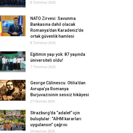
8 Temmuz 2026
NATO Zirvesi: Savunma
Bankasına dahil olacak
Romanya’dan Karadeniz’de
ortak güvenlik hamlesi
8 Temmuz 2026
Eğitimin yaşı yok: 87 yaşında
üniversiteli oldu!
7 Temmuz 2026
George Călinescu: Otilia’dan
Avrupa’ya Romanya
Burjuvazisinin sessiz hikâyesi
27 Haziran 2026
Strazburg’da “adalet” için
buluştular: “AİHM kararları
uygulansın” çağrısı
24 Haziran 2026