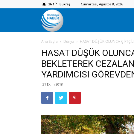
C
36.1
Cumartesi, Ağustos 8, 2026
Bükreş
Romanya
Ana Sayfa
Dünya
HASAT DÜŞÜK OLUNCA ÇİFTÇİL
Haber
HASAT DÜŞÜK OLUNCA
BEKLETEREK CEZALA
YARDIMCISI GÖREVDEN
31 Ekim 2018