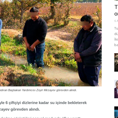
T
o
6 
Tu
dü
İk
ba
landıran Başbakan Yardımcısı Zoyir Mirzayev görevden alındı.
 6 çiftçiyi dizlerine kadar su içinde bekleterek
zayev görevden alındı.