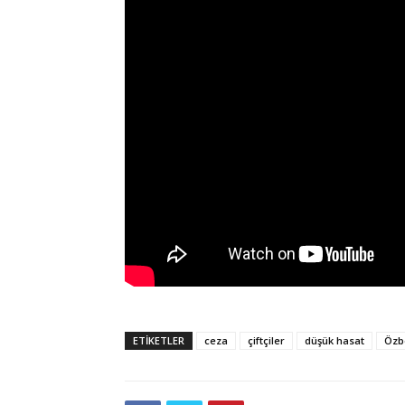
ETIKETLER
ceza
çiftçiler
düşük hasat
Özb