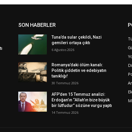
SON HABERLER
P
Tuna’da sular çekildi, Nazi
Tü
gemileri ortaya çıktı
G
tı
6 Ağustos 2026
Y
D
Romanya’daki ölüm kanalı:
Politik şiddetin ve edebiyatın
Po
tanıklığı!
A
30 Temmuz 2026
E
AFP’den 15 Temmuz analizi:
Erdoğan’ın “Allah’ın bize büyük
M
bir lütfudur” sözüne vurgu yaptı
14 Temmuz 2026