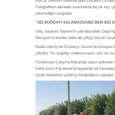
Kun.uz sitesinin haberine göre çiftçilerin cezal
Fotoğrafların altındaki yorumlarda birçok kişi, 
edemediğini sorguladı.
“SİZ BUĞDAYI SULAMAZSANIZ BEN SİZİ 
Olay, başkent Taşkent’in yakınlarındaki Oqqo’
Mirzayev’in kendisi dahil altı çiftçiyi bizzat cez
Radio Liberty’nin Özbekçe Servisi’ne konuşan bi
çiftçileri “Siz buğdayı sulamazsanız, ben sizi s
Özbekistan Çalışma Bakanlığı olayın ardından s
Daha sonra Facebook’ta başlatılan bir kampanya
içinde beklerken çekilmiş fotoğraflarını paylaştı.