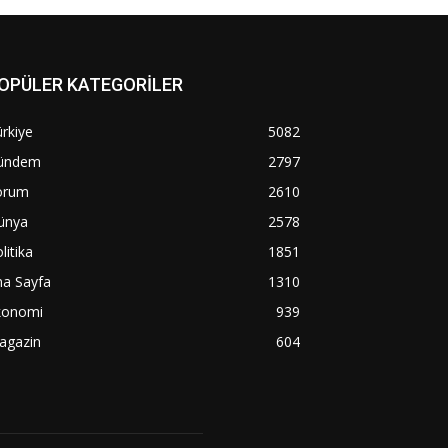
OPÜLER KATEGORİLER
rkiye
5082
ündem
2797
orum
2610
ünya
2578
litika
1851
na Sayfa
1310
konomi
939
agazin
604