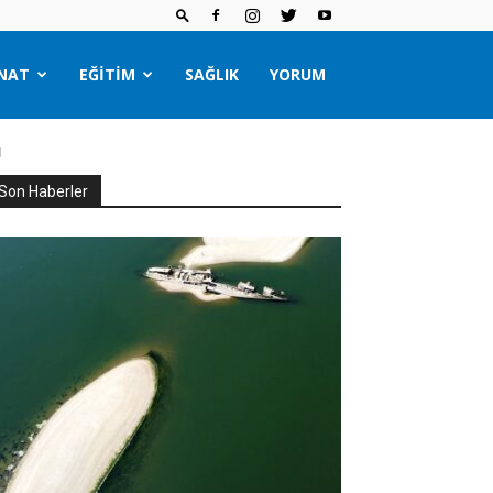
NAT
EĞITIM
SAĞLIK
YORUM
I
Son Haberler