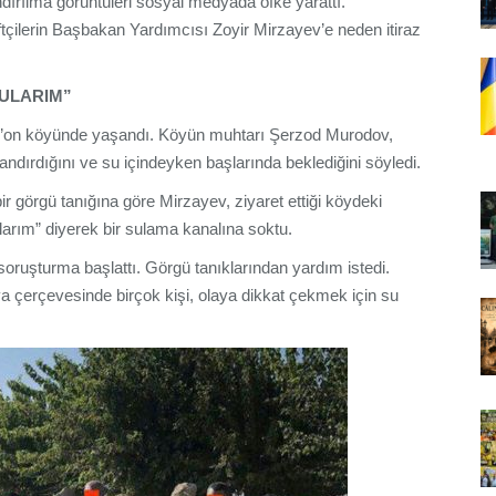
andırılma görüntüleri sosyal medyada öfke yarattı.
çiftçilerin Başbakan Yardımcısı Zoyir Mirzayev’e neden itiraz
SULARIM”
rg’on köyünde yaşandı. Köyün muhtarı Şerzod Murodov,
alandırdığını ve su içindeyken başlarında beklediğini söyledi.
r görgü tanığına göre Mirzayev, ziyaret ettiği köydeki
ularım” diyerek bir sulama kanalına soktu.
oruşturma başlattı. Görgü tanıklarından yardım istedi.
 çerçevesinde birçok kişi, olaya dikkat çekmek için su