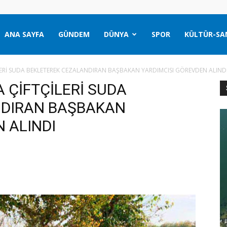
ANA SAYFA
GÜNDEM
DÜNYA
SPOR
KÜLTÜR-SA
ERİ SUDA BEKLETEREK CEZALANDIRAN BAŞBAKAN YARDIMCISI GÖREVDEN ALIND
 ÇİFTÇİLERİ SUDA
NDIRAN BAŞBAKAN
 ALINDI