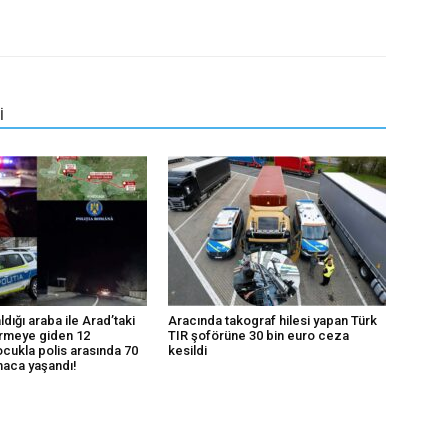
İ
ldığı araba ile Arad’taki
Aracında takograf hilesi yapan Türk
rmeye giden 12
TIR şoförüne 30 bin euro ceza
ocukla polis arasında 70
kesildi
aca yaşandı!