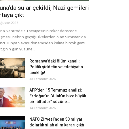
una’da sular çekildi, Nazi gemileri
rtaya çıktı
Ağustos 2026
na Nehri’nde su seviyesinin rekor derecede
şmesi, nehrin geçtiği ülkelerden olan Sırbistan’da
inci Dünya Savaşı döneminden kalma birçok gemi
tığının gün yüzüne...
Romanya’daki ölüm kanalı:
Politik şiddetin ve edebiyatın
tanıklığı!
30 Temmuz 2026
AFP’den 15 Temmuz analizi:
Erdoğan’ın “Allah’ın bize büyük
bir lütfudur” sözüne...
14 Temmuz 2026
NATO Zirvesi’nden 50 milyar
dolarlık silah alım kararı çıktı