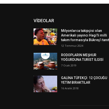
VİDEOLAR
Milyonlarca takipçisi olan
Amerikalı yayıncı Hagi’li milli
takım formasıyla Bükreş’i tanıt
12 Temmuz 2024
RODOPLARIN MEŞHUR
YOĞURDUNA TURİST İLGİSİ
7 Ocak 2019
GALİNA TÜFEKÇİ: 12 ÇOCUĞU
YETİM BIRAKTILAR
16 Aralık 2018