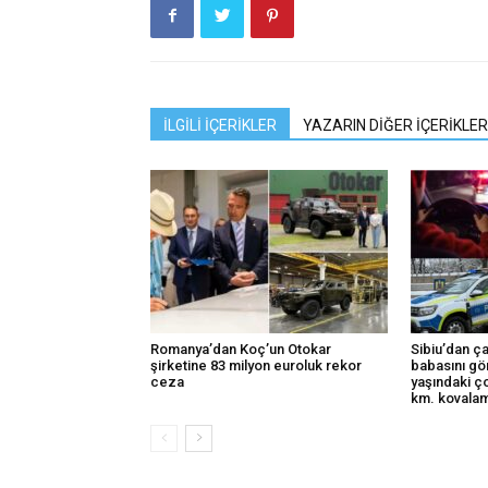
İLGİLİ İÇERİKLER
YAZARIN DİĞER İÇERİKLER
Romanya’dan Koç’un Otokar
Sibiu’dan ça
şirketine 83 milyon euroluk rekor
babasını gö
ceza
yaşındaki ç
km. kovalam