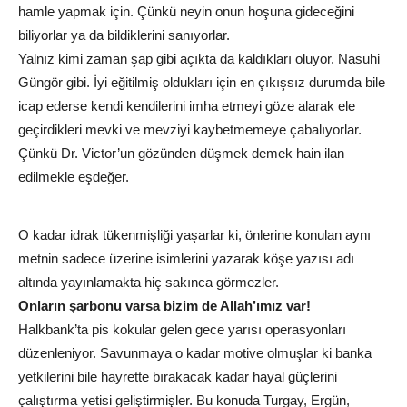
hamle yapmak için. Çünkü neyin onun hoşuna gideceğini
biliyorlar ya da bildiklerini sanıyorlar.
Yalnız kimi zaman şap gibi açıkta da kaldıkları oluyor. Nasuhi
Güngör gibi. İyi eğitilmiş oldukları için en çıkışsız durumda bile
icap ederse kendi kendilerini imha etmeyi göze alarak ele
geçirdikleri mevki ve mevziyi kaybetmemeye çabalıyorlar.
Çünkü Dr. Victor’un gözünden düşmek demek hain ilan
edilmekle eşdeğer.
O kadar idrak tükenmişliği yaşarlar ki, önlerine konulan aynı
metnin sadece üzerine isimlerini yazarak köşe yazısı adı
altında yayınlamakta hiç sakınca görmezler.
Onların şarbonu varsa bizim de Allah’ımız var!
Halkbank’ta pis kokular gelen gece yarısı operasyonları
düzenleniyor. Savunmaya o kadar motive olmuşlar ki banka
yetkilerini bile hayrette bırakacak kadar hayal güçlerini
çalıştırma yetisi geliştirmişler. Bu konuda Turgay, Ergün,