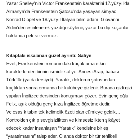
Yazar Shelley’nin Victor Frankenstein karakterini 17.yüzyıl’da
Almanya’da Frankenstein Şatosu’nda yaşayan simyacı
Konrad Dippel ve 18.yüzyıl İtalyan bilim adamı Giovanni
Aldini’den esinlenerek yazdığı söylenir, yazar bu dip koçanlar
hakkında pek sır vermez.
Kitaptaki ıskalanan güzel ayrıntı: Safiye
Evet, Frankenstein romanındaki küçük ama etkin
karakterlerden birinin ismidir safiye. Annesi Arap, babası
Türk’tür (ya da tersiydi). Yaratık, doktorun şatosundan
kaçtıktan sonra ormanda bir kulübeye gizlenir. Burada gizli gizi
yapılan İngilizce dersinden konuşmayı çözer. Evin genç oğlu
Felix, aşık olduğu genç kıza İngilizce öğretmektedir.
Ve esas kitabın tek kelimelik özeti olan cümleye geldik…
Kontrolden çıkıp sevgisizlikten ve kimsesizlikten şikâyet
edecek kadar insanlaşan “Yaratık” kendisine bir eş
“yaratılmasını” talep eder. O anda doktor bir tür tehlikeli