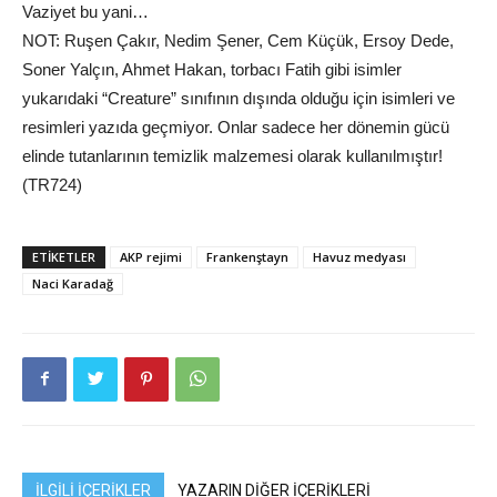
Vaziyet bu yani…
NOT: Ruşen Çakır, Nedim Şener, Cem Küçük, Ersoy Dede,
Soner Yalçın, Ahmet Hakan, torbacı Fatih gibi isimler
yukarıdaki “Creature” sınıfının dışında olduğu için isimleri ve
resimleri yazıda geçmiyor. Onlar sadece her dönemin gücü
elinde tutanlarının temizlik malzemesi olarak kullanılmıştır!
(TR724)
ETIKETLER
AKP rejimi
Frankenştayn
Havuz medyası
Naci Karadağ
İLGİLİ İÇERİKLER
YAZARIN DİĞER İÇERİKLERİ