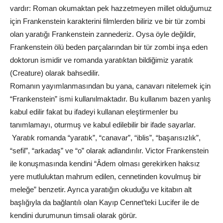
vardır: Roman okumaktan pek hazzetmeyen millet olduğumuz
için Frankenstein karakterini filmlerden biliriz ve bir tür zombi
olan yaratığı Frankenstein zannederiz. Oysa öyle değildir,
Frankenstein ölü beden parçalarından bir tür zombi inşa eden
doktorun ismidir ve romanda yaratıktan bildiğimiz yaratık
(Creature) olarak bahsedilir.
Romanın yayımlanmasından bu yana, canavarı nitelemek için
“Frankenstein” ismi kullanılmaktadır. Bu kullanım bazen yanlış
kabul edilir fakat bu ifadeyi kullanan eleştirmenler bu
tanımlamayı, oturmuş ve kabul edilebilir bir ifade sayarlar.
Yaratık romanda “yaratık”, “canavar”, “iblis”, “başarısızlık”,
“sefil”, “arkadaş” ve “o” olarak adlandırılır. Victor Frankenstein
ile konuşmasında kendini “Âdem olması gerekirken haksız
yere mutluluktan mahrum edilen, cennetinden kovulmuş bir
meleğe” benzetir. Ayrıca yaratığın okuduğu ve kitabın alt
başlığıyla da bağlantılı olan Kayıp Cennet’teki Lucifer ile de
kendini durumunun timsali olarak görür.