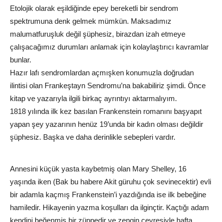
Etolojik olarak eşildiğinde epey bereketli bir sendrom
spektrumuna denk gelmek mümkün. Maksadımız
malumatfuruşluk değil şüphesiz, birazdan izah etmeye
çalışacağımız durumları anlamak için kolaylaştırıcı kavramlar
bunlar.
Hazır lafı sendromlardan açmışken konumuzla doğrudan
ilintisi olan Frankeştayn Sendromu’na bakabiliriz şimdi. Önce
kitap ve yazarıyla ilgili birkaç ayrıntıyı aktarmalıyım.
1818 yılında ilk kez basılan Frankenstein romanını başyapıt
yapan şey yazarının henüz 19’unda bir kadın olması değildir
şüphesiz. Başka ve daha derinlikle sebepleri vardır.
Annesini küçük yasta kaybetmiş olan Mary Shelley, 16
yaşında iken (Bak bu habere Akit güruhu çok sevinecektir) evli
bir adamla kaçmış Frankenstein’i yazdığında ise ilk bebeğine
hamiledir. Hikayenin yazma koşulları da ilginçtir. Kaçtığı adam
kendini beğenmiş bir züppedir ve zengin çevresiyle hafta