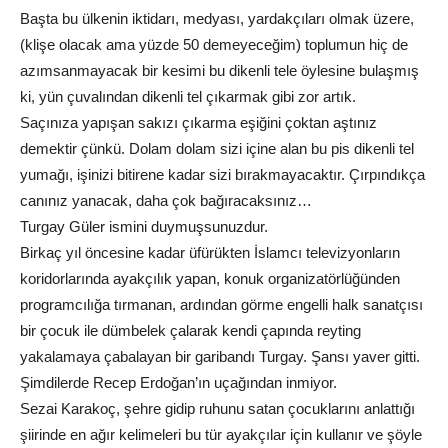
Başta bu ülkenin iktidarı, medyası, yardakçıları olmak üzere,
(klişe olacak ama yüzde 50 demeyeceğim) toplumun hiç de
azımsanmayacak bir kesimi bu dikenli tele öylesine bulaşmış
ki, yün çuvalından dikenli tel çıkarmak gibi zor artık.
Saçınıza yapışan sakızı çıkarma eşiğini çoktan aştınız
demektir çünkü. Dolam dolam sizi içine alan bu pis dikenli tel
yumağı, işinizi bitirene kadar sizi bırakmayacaktır. Çırpındıkça
canınız yanacak, daha çok bağıracaksınız…
Turgay Güler ismini duymuşsunuzdur.
Birkaç yıl öncesine kadar üfürükten İslamcı televizyonların
koridorlarında ayakçılık yapan, konuk organizatörlüğünden
programcılığa tırmanan, ardından görme engelli halk sanatçısı
bir çocuk ile dümbelek çalarak kendi çapında reyting
yakalamaya çabalayan bir garibandı Turgay. Şansı yaver gitti.
Şimdilerde Recep Erdoğan’ın uçağından inmiyor.
Sezai Karakoç, şehre gidip ruhunu satan çocuklarını anlattığı
şiirinde en ağır kelimeleri bu tür ayakçılar için kullanır ve şöyle