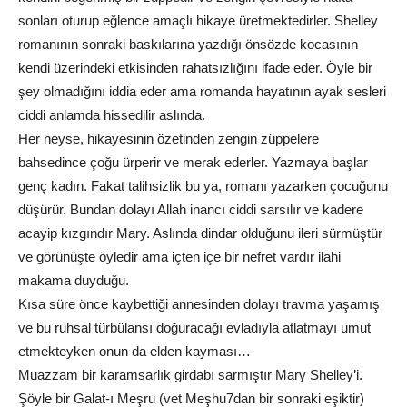
sonları oturup eğlence amaçlı hikaye üretmektedirler. Shelley
romanının sonraki baskılarına yazdığı önsözde kocasının
kendi üzerindeki etkisinden rahatsızlığını ifade eder. Öyle bir
şey olmadığını iddia eder ama romanda hayatının ayak sesleri
ciddi anlamda hissedilir aslında.
Her neyse, hikayesinin özetinden zengin züppelere
bahsedince çoğu ürperir ve merak ederler. Yazmaya başlar
genç kadın. Fakat talihsizlik bu ya, romanı yazarken çocuğunu
düşürür. Bundan dolayı Allah inancı ciddi sarsılır ve kadere
acayip kızgındır Mary. Aslında dindar olduğunu ileri sürmüştür
ve görünüşte öyledir ama içten içe bir nefret vardır ilahi
makama duyduğu.
Kısa süre önce kaybettiği annesinden dolayı travma yaşamış
ve bu ruhsal türbülansı doğuracağı evladıyla atlatmayı umut
etmekteyken onun da elden kayması…
Muazzam bir karamsarlık girdabı sarmıştır Mary Shelley’i.
Şöyle bir Galat-ı Meşru (vet Meşhu7dan bir sonraki eşiktir)