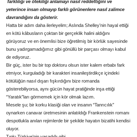
farklılığı ve ötekiliği anlamayı nasıl reddettiğini ve
yeterince insan olmayıp farklı görünenlere nasıl zalimce
davrandığını da gösterir.
Hatta bir adım daha ilerleyelim; Aslında Shelley’nin hayal ettiği
en kötü kâbusların çoktan bir gerçeklik halini aldığını
görüyoruz ve en önemlisi bize öğretilmiş bir körlük sayesinde
bunu yadırgamadığımız gibi gönüllü bir parçası olmayı kabul
de ediyoruz.
Bir güç, ister bu bir top doktoru olsun ister kalem erbabı fark
etmiyor, kurguladığı bir karakteri insanileştirdikçe içindeki
kötülüğün nasıl dışarı fışkırdığını bize romanda
gösterebiliyorsa, aynı gücün hayat pratiğinde inşa ettiği
“Yaratık”ları görmemek için kör olmak lazım.
Mesele şu; bir korku klasiği olan ve insanın “Tanrıcılık”
oynarken canavar üretmesinin anlatıldığı Frankenstein romanı
despotlukla anılan rejimlerde bir şekilde hayatın bizatihi kendisi
oluyor.
Tıpkı Türkiye’nin yaşadığı gibi.