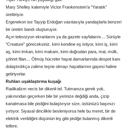
Mary Shelley kalemiyle Victor Frankenstein’a “Yaratık”
ürettiriyor.
Ergenekon ise Tayyip Erdoğan vasıtasıyla yandaşlarla benzeri
bir üretim bandı oluşturuyor.
Açın televizyon ekranlarını ya da gazete sayfalarını… Sürüyle
“Creature” göreceksiniz. kimi kendine eş istiyor, kimi iş, kimi
aş, kimi imkan, kimi makam, kimi doğrudan para, mal, mülk,
şöhret filan… Ölmüş hücreler hayat damarlarında despot kanı
dolaştırdıkça zalime teşne olmayı hayatlarının gayesi haline
getiriyorlar.
Ruhları uşaklaştırma kuşağı
Radikalizm necis bir dikenli tel. Tutmanıza gerek yok,
yakınından geçerken bile bir yerinize değdiği anda, çizip
kanatmasa bile pisliğini bulaştırıyor size, üstünüzü başınızı
yırtıyor. Siyasal dincilikle besleniyorsa hele bu meret, bir de
elektrik verildiğini düşünün leş gibi pisliğe bulanmış dikenli
tellere.