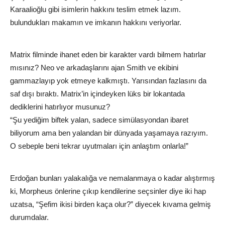
Karaalioğlu gibi isimlerin hakkını teslim etmek lazım.
bulundukları makamın ve imkanın hakkını veriyorlar.
Matrix filminde ihanet eden bir karakter vardı bilmem hatırlar
mısınız? Neo ve arkadaşlarını ajan Smith ve ekibini
gammazlayıp yok etmeye kalkmıştı. Yarısından fazlasını da
saf dışı bıraktı. Matrix’in içindeyken lüks bir lokantada
dediklerini hatırlıyor musunuz?
“Şu yediğim biftek yalan, sadece simülasyondan ibaret
biliyorum ama ben yalandan bir dünyada yaşamaya razıyım.
O sebeple beni tekrar uyutmaları için anlaştım onlarla!”
Erdoğan bunları yalakalığa ve nemalanmaya o kadar alıştırmış
ki, Morpheus önlerine çıkıp kendilerine seçsinler diye iki hap
uzatsa, “Şefim ikisi birden kaça olur?” diyecek kıvama gelmiş
durumdalar.