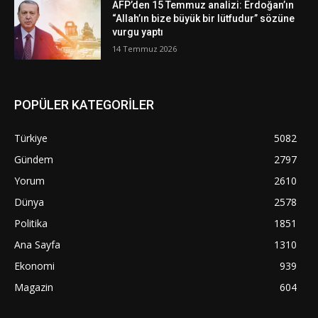
AFP’den 15 Temmuz analizi: Erdoğan’ın
“Allah’ın bize büyük bir lütfudur” sözüne
vurgu yaptı
14 Temmuz 2026
POPÜLER KATEGORİLER
Türkiye
5082
Gündem
2797
Yorum
2610
Dünya
2578
Politika
1851
Ana Sayfa
1310
Ekonomi
939
Magazin
604