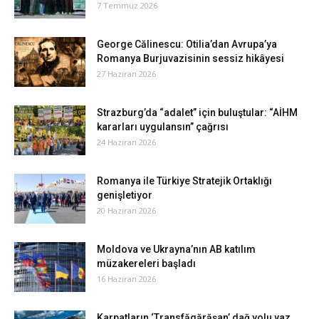
7 Temmuz 2026
George Călinescu: Otilia’dan Avrupa’ya
Romanya Burjuvazisinin sessiz hikâyesi
27 Haziran 2026
Strazburg’da “adalet” için buluştular: “AİHM
kararları uygulansın” çağrısı
24 Haziran 2026
Romanya ile Türkiye Stratejik Ortaklığı
genişletiyor
20 Haziran 2026
Moldova ve Ukrayna’nın AB katılım
müzakereleri başladı
16 Haziran 2026
Karpatların ‘Transfăgărăşan’ dağ yolu yaz