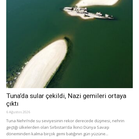
Tuna’da sular çekildi, Nazi gemileri ortaya
çıktı
6 Ağustos 2026
Tuna Nehri’nde su seviyesinin rekor derecede düşmesi, nehrin
geçtiği ülkelerden olan Sırbistan’da İkinci Dünya Savaşı
döneminden kalma birçok gemi batığının gün yüzüne...