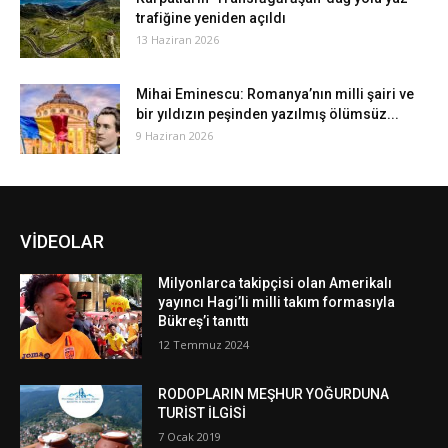
trafiğine yeniden açıldı
13 Haziran 2026
Mihai Eminescu: Romanya’nın milli şairi ve
bir yıldızın peşinden yazılmış ölümsüz...
9 Haziran 2026
VİDEOLAR
Milyonlarca takipçisi olan Amerikalı
yayıncı Hagi’li milli takım formasıyla
Bükreş’i tanıttı
12 Temmuz 2024
RODOPLARIN MEŞHUR YOĞURDUNA
TURİST İLGİSİ
7 Ocak 2019