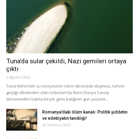
Tuna’da sular çekildi, Nazi gemileri ortaya
çıktı
6 Ağustos 2026
Tuna Nehri’nde su seviyesinin rekor derecede düşmesi, nehrin
geçtiği ülkelerden olan Sırbistan’da İkinci Dünya Savaşı
döneminden kalma birçok gemi batığının gün yüzüne...
Romanya’daki ölüm kanalı: Politik şiddetin
ve edebiyatın tanıklığı!
30 Temmuz 2026