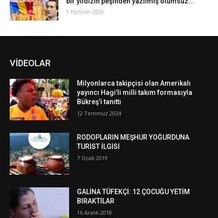
bir yıldızın peşinden yazılmış ölümsüz...
9 Haziran 2026
VİDEOLAR
Milyonlarca takipçisi olan Amerikalı
yayıncı Hagi’li milli takım formasıyla
Bükreş’i tanıttı
12 Temmuz 2024
RODOPLARIN MEŞHUR YOĞURDUNA
TURİST İLGİSİ
7 Ocak 2019
GALİNA TÜFEKÇİ: 12 ÇOCUĞU YETİM
BIRAKTILAR
16 Aralık 2018