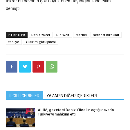
tekrar bu davanın çok büyük önem taşıdığını ifade ettim”
demişti.
ETIKETLER
Deniz Yücel
Die Welt
Merkel
serbest bırakıldı
tahliye
Yıldırım görüşmesi
İLGİLİ İÇERİKLER
YAZARIN DİĞER İÇERİKLERİ
AİHM, gazeteci Deniz Yücel’in açtığı davada
Türkiye’yi mahkum etti