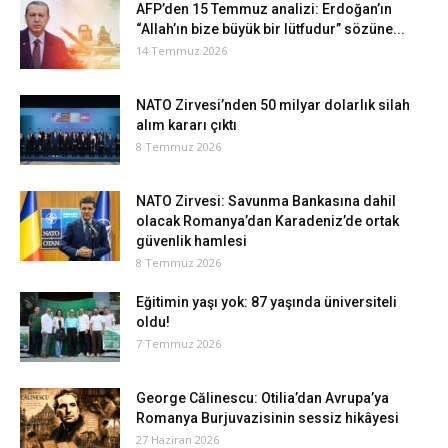
AFP’den 15 Temmuz analizi: Erdoğan’ın
“Allah’ın bize büyük bir lütfudur” sözüne...
14 Temmuz 2026
NATO Zirvesi’nden 50 milyar dolarlık silah
alım kararı çıktı
8 Temmuz 2026
NATO Zirvesi: Savunma Bankasına dahil
olacak Romanya’dan Karadeniz’de ortak
güvenlik hamlesi
8 Temmuz 2026
Eğitimin yaşı yok: 87 yaşında üniversiteli
oldu!
7 Temmuz 2026
George Călinescu: Otilia’dan Avrupa’ya
Romanya Burjuvazisinin sessiz hikâyesi
27 Haziran 2026