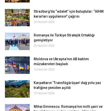
Strazburg’da “adalet” için buluştular: “AİHM
kararları uygulansın” çağrısı
24 Haziran 2026
Romanya ile Türkiye Stratejik Ortaklığı
genişletiyor
20 Haziran 2026
Moldova ve Ukrayna’nın AB katılım
müzakereleri başladı
16 Haziran 2026
Karpatların ‘Transfăgărăşan’ dağ yolu yaz
trafiğine yeniden açıldı
13 Haziran 2026
Mihai Eminescu: Romanya’nın milli şairi ve