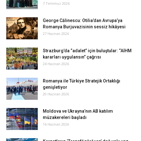
7 Temmuz 2026
George Călinescu: Otilia’dan Avrupa’ya
Romanya Burjuvazisinin sessiz hikâyesi
27 Haziran 2026
Strazburg’da “adalet” için buluştular: “AİHM
kararları uygulansın” çağrısı
24 Haziran 2026
Romanya ile Türkiye Stratejik Ortaklığı
genişletiyor
20 Haziran 2026
Moldova ve Ukrayna’nın AB katılım
müzakereleri başladı
16 Haziran 2026