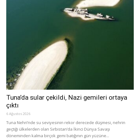
Tuna’da sular çekildi, Nazi gemileri ortaya
çıktı
6 Ağustos 2026
Tuna Nehri’nde su seviyesinin rekor derecede düşmesi, nehrin
geçtiği ülkelerden olan Sırbistan’da İkinci Dünya Savaşı
döneminden kalma birçok gemi batığının gün yüzüne...