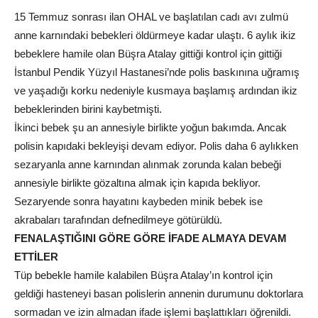
15 Temmuz sonrası ilan OHAL ve başlatılan cadı avı zulmü
anne karnındaki bebekleri öldürmeye kadar ulaştı. 6 aylık ikiz
bebeklere hamile olan Büşra Atalay gittiği kontrol için gittiği
İstanbul Pendik Yüzyıl Hastanesi’nde polis baskınına uğramış
ve yaşadığı korku nedeniyle kusmaya başlamış ardından ikiz
bebeklerinden birini kaybetmişti.
İkinci bebek şu an annesiyle birlikte yoğun bakımda. Ancak
polisin kapıdaki bekleyişi devam ediyor. Polis daha 6 aylıkken
sezaryanla anne karnından alınmak zorunda kalan bebeği
annesiyle birlikte gözaltına almak için kapıda bekliyor.
Sezaryende sonra hayatını kaybeden minik bebek ise
akrabaları tarafından defnedilmeye götürüldü.
FENALAŞTIĞINI GÖRE GÖRE İFADE ALMAYA DEVAM
ETTİLER
Tüp bebekle hamile kalabilen Büşra Atalay’ın kontrol için
geldiği hasteneyi basan polislerin annenin durumunu doktorlara
sormadan ve izin almadan ifade işlemi başlattıkları öğrenildi.