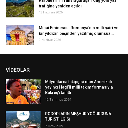
Karpatların ‘Transfăgărăşan’ dağ yolu yaz
trafiğine yeniden açıldı
13 Haziran 2026
Mihai Eminescu: Romanya’nın milli şairi ve
bir yıldızın peşinden yazılmış ölümsüz...
9 Haziran 2026
VİDEOLAR
Milyonlarca takipçisi olan Amerikalı
yayıncı Hagi’li milli takım formasıyla
Bükreş’i tanıttı
12 Temmuz 2024
RODOPLARIN MEŞHUR YOĞURDUNA
TURİST İLGİSİ
7 Ocak 2019