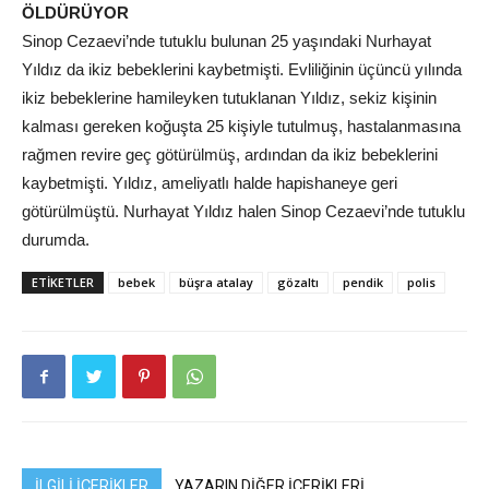
ÖLDÜRÜYOR
Sinop Cezaevi’nde tutuklu bulunan 25 yaşındaki Nurhayat
Yıldız da ikiz bebeklerini kaybetmişti. Evliliğinin üçüncü yılında
ikiz bebeklerine hamileyken tutuklanan Yıldız, sekiz kişinin
kalması gereken koğuşta 25 kişiyle tutulmuş, hastalanmasına
rağmen revire geç götürülmüş, ardından da ikiz bebeklerini
kaybetmişti. Yıldız, ameliyatlı halde hapishaneye geri
götürülmüştü. Nurhayat Yıldız halen Sinop Cezaevi’nde tutuklu
durumda.
ETIKETLER
bebek
büşra atalay
gözaltı
pendik
polis
İLGİLİ İÇERİKLER
YAZARIN DİĞER İÇERİKLERİ