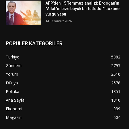
AFP’den 15 Temmuz analizi: Erdoğan’ın
“Allah’ın bize büyük bir lütfudur” sözüne
vurgu yaptı
14 Temmuz 2026
POPÜLER KATEGORİLER
Türkiye
5082
Gündem
2797
Yorum
2610
Dünya
2578
Politika
1851
Ana Sayfa
1310
Ekonomi
939
Magazin
604