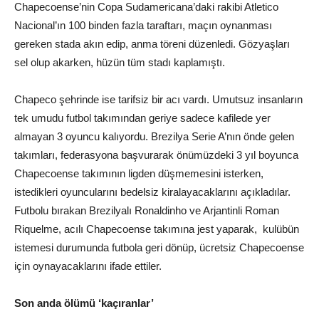
Chapecoense’nin Copa Sudamericana’daki rakibi Atletico
Nacional’ın 100 binden fazla taraftarı, maçın oynanması
gereken stada akın edip, anma töreni düzenledi. Gözyaşları
sel olup akarken, hüzün tüm stadı kaplamıştı.
Chapeco şehrinde ise tarifsiz bir acı vardı. Umutsuz insanların
tek umudu futbol takımından geriye sadece kafilede yer
almayan 3 oyuncu kalıyordu. Brezilya Serie A’nın önde gelen
takımları, federasyona başvurarak önümüzdeki 3 yıl boyunca
Chapecoense takımının ligden düşmemesini isterken,
istedikleri oyuncularını bedelsiz kiralayacaklarını açıkladılar.
Futbolu bırakan Brezilyalı Ronaldinho ve Arjantinli Roman
Riquelme, acılı Chapecoense takımına jest yaparak, kulübün
istemesi durumunda futbola geri dönüp, ücretsiz Chapecoense
için oynayacaklarını ifade ettiler.
Son anda ölümü ‘kaçıranlar’