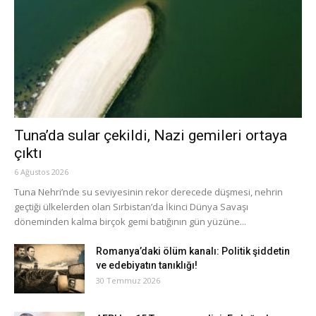
Tuna’da sular çekildi, Nazi gemileri ortaya
çıktı
6 Ağustos 2026
Tuna Nehri’nde su seviyesinin rekor derecede düşmesi, nehrin
geçtiği ülkelerden olan Sırbistan’da İkinci Dünya Savaşı
döneminden kalma birçok gemi batığının gün yüzüne...
Romanya’daki ölüm kanalı: Politik şiddetin
ve edebiyatın tanıklığı!
30 Temmuz 2026