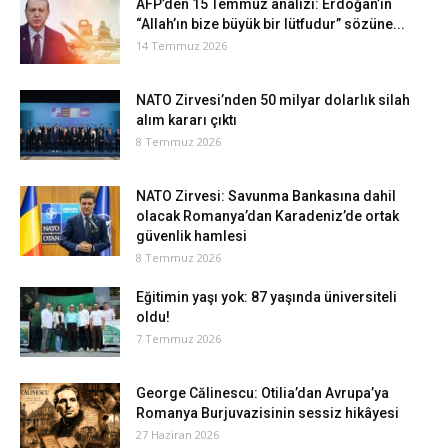
AFP’den 15 Temmuz analizi: Erdoğan’ın
“Allah’ın bize büyük bir lütfudur” sözüne...
14 Temmuz 2026
NATO Zirvesi’nden 50 milyar dolarlık silah
alım kararı çıktı
8 Temmuz 2026
NATO Zirvesi: Savunma Bankasına dahil
olacak Romanya’dan Karadeniz’de ortak
güvenlik hamlesi
8 Temmuz 2026
Eğitimin yaşı yok: 87 yaşında üniversiteli
oldu!
7 Temmuz 2026
George Călinescu: Otilia’dan Avrupa’ya
Romanya Burjuvazisinin sessiz hikâyesi
27 Haziran 2026