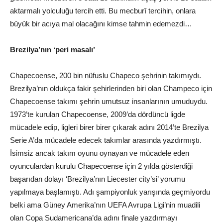
aktarmalı yolculuğu tercih etti. Bu mecburî tercihin, onlara
büyük bir acıya mal olacağını kimse tahmin edemezdi…
Brezilya’nın ‘peri masalı’
Chapecoense, 200 bin nüfuslu Chapeco şehrinin takımıydı.
Brezilya’nın oldukça fakir şehirlerinden biri olan Champeco için
Chapecoense takımı şehrin umutsuz insanlarının umuduydu.
1973’te kurulan Chapecoense, 2009’da dördüncü ligde
mücadele edip, ligleri birer birer çıkarak adını 2014’te Brezilya
Serie A’da mücadele edecek takımlar arasında yazdırmıştı.
İsimsiz ancak takım oyunu oynayan ve mücadele eden
oyunculardan kurulu Chapecoense için 2 yılda gösterdiği
başarıdan dolayı ‘Brezilya’nın Liecester city’si’ yorumu
yapılmaya başlamıştı. Adı şampiyonluk yarışında geçmiyordu
belki ama Güney Amerika’nın UEFA Avrupa Ligi’nin muadili
olan Copa Sudamericana’da adını finale yazdırmayı