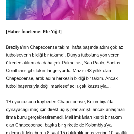
[Haber-İnceleme: Efe Yiğit]
Brezilya’nın Chapecoense takımı hafta başında adını çok az
futbolseverin bildiği bir takımdı. Dünya futboluna yön veren
ülkeden aklımızda daha çok Palmeiras, Sao Paolo, Santos,
Cointhians gibi takımlar geliyordu. Mazisi 43 yıllık olan
Chapecoense, artık adını herkesin bildiği bir takım. Ancak
futbol başarısıyla değil maalesef acı uçak kazasıyla…
19 oyuncusunu kaybeden Chapecoense, Kolombiya’da
oynayacağı maç için direkt uçuş planlamıştı ancak anlaşmalı
firma bunu gerçekleştiremedi. Mali imkânları kısıtlı bir takım
olan Chapecoense, başka bir şirketle de Kolombiya’ya
gidemedi. Mecburen 8 saat 15 dakikalık uçuş yerine 10 saatlik