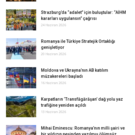
Strazburg’da “adalet” için buluştular: “AİHM
kararları uygulansın” çağrısı
24 Haziran 2026
Romanya ile Türkiye Stratejik Ortaklığı
genişletiyor
20 Haziran 2026
Moldova ve Ukrayna’nın AB katılım
müzakereleri başladı
16 Haziran 2026
Karpatların ‘Transfăgărăşan’ dağ yolu yaz
trafiğine yeniden açıldı
13 Haziran 2026
Mihai Eminescu: Romanya’nın milli şairi ve
bir yıldızın peşinden yazılmış ölümsüz...