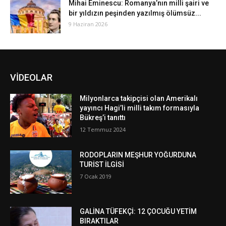
Mihai Eminescu: Romanya’nın milli şairi ve
bir yıldızın peşinden yazılmış ölümsüz...
9 Haziran 2026
VİDEOLAR
Milyonlarca takipçisi olan Amerikalı
yayıncı Hagi’li milli takım formasıyla
Bükreş’i tanıttı
12 Temmuz 2024
RODOPLARIN MEŞHUR YOĞURDUNA
TURİST İLGİSİ
7 Ocak 2019
GALİNA TÜFEKÇİ: 12 ÇOCUĞU YETİM
BIRAKTILAR