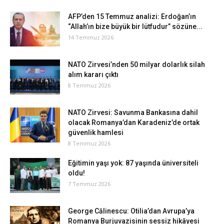
AFP’den 15 Temmuz analizi: Erdoğan’ın
“Allah’ın bize büyük bir lütfudur” sözüne...
14 Temmuz 2026
NATO Zirvesi’nden 50 milyar dolarlık silah
alım kararı çıktı
8 Temmuz 2026
NATO Zirvesi: Savunma Bankasına dahil
olacak Romanya’dan Karadeniz’de ortak
güvenlik hamlesi
8 Temmuz 2026
Eğitimin yaşı yok: 87 yaşında üniversiteli
oldu!
7 Temmuz 2026
George Călinescu: Otilia’dan Avrupa’ya
Romanya Burjuvazisinin sessiz hikâyesi