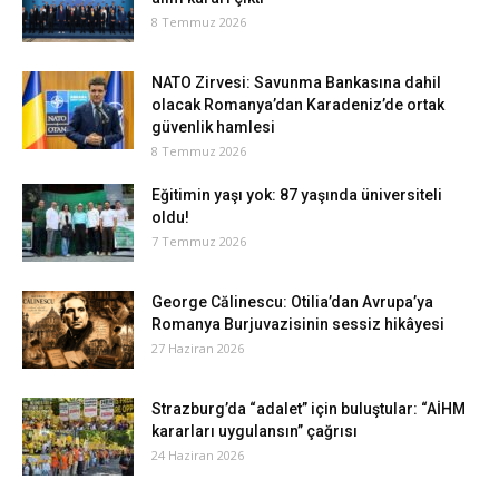
8 Temmuz 2026
NATO Zirvesi: Savunma Bankasına dahil
olacak Romanya’dan Karadeniz’de ortak
güvenlik hamlesi
8 Temmuz 2026
Eğitimin yaşı yok: 87 yaşında üniversiteli
oldu!
7 Temmuz 2026
George Călinescu: Otilia’dan Avrupa’ya
Romanya Burjuvazisinin sessiz hikâyesi
27 Haziran 2026
Strazburg’da “adalet” için buluştular: “AİHM
kararları uygulansın” çağrısı
24 Haziran 2026