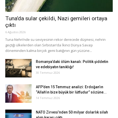
Tuna’da sular çekildi, Nazi gemileri ortaya
çıktı
6 Ağustos 2026
Tuna Nehri’nde su seviyesinin rekor derecede düşmesi, nehrin
geçtiği ülkelerden olan Sırbistan’da İkinci Dünya Savaşı
döneminden kalma birçok gemi batığının gün yüzüne...
Romanya’daki ölüm kanalı: Politik şiddetin
ve edebiyatın tanıklığı!
30 Temmuz 2026
AFP’den 15 Temmuz analizi: Erdoğan’ın
“Allah’ın bize büyük bir lütfudur” sözüne...
14 Temmuz 2026
NATO Zirvesi’nden 50 milyar dolarlık silah
alım kararı çıktı