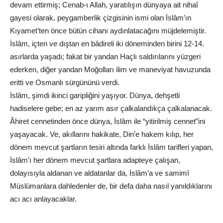
devam ettirmiş; Cenab-ı Allah, yaratılışın dünyaya ait nihaî
gayesi olarak, peygamberlik çizgisinin ismi olan İslâm’ın
Kıyamet’ten önce bütün cihanı aydınlatacağını müjdelemiştir.
İslâm, içten ve dıştan en bâdireli iki döneminden birini 12-14.
asırlarda yaşadı; fakat bir yandan Haçlı saldırılarını yüzgeri
ederken, diğer yandan Moğolları ilim ve maneviyat havuzunda
eritti ve Osmanlı sürgününü verdi.
İslâm, şimdi ikinci garipliğini yaşıyor. Dünya, dehşetli
hadiselere gebe; en az yarım asır çalkalandıkça çalkalanacak.
Âhiret cennetinden önce dünya, İslâm ile “yitirilmiş cennet”ini
yaşayacak. Ve, akıllarını hakikate, Din’e hakem kılıp, her
dönem mevcut şartların tesiri altında farklı İslâm tarifleri yapan,
İslâm’ı her dönem mevcut şartlara adapteye çalışan,
dolayısıyla aldanan ve aldatanlar da, İslâm’a ve samimî
Müslümanlara dahledenler de, bir defa daha nasıl yanıldıklarını
acı acı anlayacaklar.