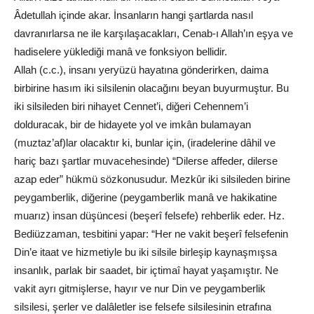
Âdetullah içinde akar. İnsanların hangi şartlarda nasıl
davranırlarsa ne ile karşılaşacakları, Cenab-ı Allah’ın eşya ve
hadiselere yüklediği manâ ve fonksiyon bellidir.
Allah (c.c.), insanı yeryüzü hayatına gönderirken, daima
birbirine hasım iki silsilenin olacağını beyan buyurmuştur. Bu
iki silsileden biri nihayet Cennet’i, diğeri Cehennem’i
dolduracak, bir de hidayete yol ve imkân bulamayan
(muztaz’af)lar olacaktır ki, bunlar için, (iradelerine dâhil ve
hariç bazı şartlar muvacehesinde) “Dilerse affeder, dilerse
azap eder” hükmü sözkonusudur. Mezkûr iki silsileden birine
peygamberlik, diğerine (peygamberlik manâ ve hakikatine
muarız) insan düşüncesi (beşerî felsefe) rehberlik eder. Hz.
Bediüzzaman, tesbitini yapar: “Her ne vakit beşerî felsefenin
Din’e itaat ve hizmetiyle bu iki silsile birleşip kaynaşmışsa
insanlık, parlak bir saadet, bir içtimaî hayat yaşamıştır. Ne
vakit ayrı gitmişlerse, hayır ve nur Din ve peygamberlik
silsilesi, şerler ve dalâletler ise felsefe silsilesinin etrafına