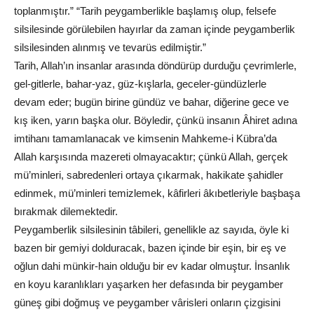
toplanmıştır.” “Tarih peygamberlikle başlamış olup, felsefe
silsilesinde görülebilen hayırlar da zaman içinde peygamberlik
silsilesinden alınmış ve tevarüs edilmiştir.”
Tarih, Allah’ın insanlar arasında döndürüp durduğu çevrimlerle,
gel-gitlerle, bahar-yaz, güz-kışlarla, geceler-gündüzlerle
devam eder; bugün birine gündüz ve bahar, diğerine gece ve
kış iken, yarın başka olur. Böyledir, çünkü insanın Âhiret adına
imtihanı tamamlanacak ve kimsenin Mahkeme-i Kübra’da
Allah karşısında mazereti olmayacaktır; çünkü Allah, gerçek
mü’minleri, sabredenleri ortaya çıkarmak, hakikate şahidler
edinmek, mü’minleri temizlemek, kâfirleri âkıbetleriyle başbaşa
bırakmak dilemektedir.
Peygamberlik silsilesinin tâbileri, genellikle az sayıda, öyle ki
bazen bir gemiyi dolduracak, bazen içinde bir eşin, bir eş ve
oğlun dahi münkir-hain olduğu bir ev kadar olmuştur. İnsanlık
en koyu karanlıkları yaşarken her defasında bir peygamber
güneş gibi doğmuş ve peygamber vârisleri onların çizgisini