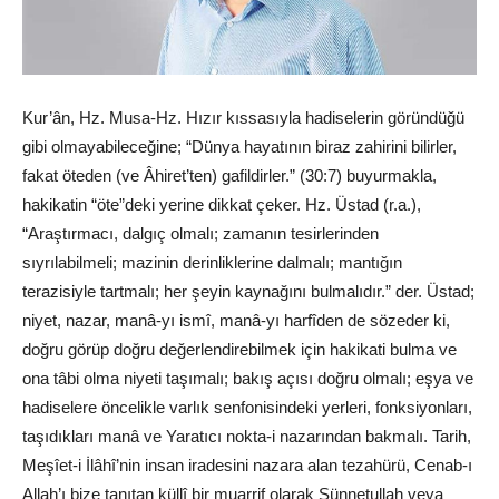
Kur’ân, Hz. Musa-Hz. Hızır kıssasıyla hadiselerin göründüğü
gibi olmayabileceğine; “Dünya hayatının biraz zahirini bilirler,
fakat öteden (ve Âhiret’ten) gafildirler.” (30:7) buyurmakla,
hakikatin “öte”deki yerine dikkat çeker. Hz. Üstad (r.a.),
“Araştırmacı, dalgıç olmalı; zamanın tesirlerinden
sıyrılabilmeli; mazinin derinliklerine dalmalı; mantığın
terazisiyle tartmalı; her şeyin kaynağını bulmalıdır.” der. Üstad;
niyet, nazar, manâ-yı ismî, manâ-yı harfîden de sözeder ki,
doğru görüp doğru değerlendirebilmek için hakikati bulma ve
ona tâbi olma niyeti taşımalı; bakış açısı doğru olmalı; eşya ve
hadiselere öncelikle varlık senfonisindeki yerleri, fonksiyonları,
taşıdıkları manâ ve Yaratıcı nokta-i nazarından bakmalı. Tarih,
Meşîet-i İlâhî’nin insan iradesini nazara alan tezahürü, Cenab-ı
Allah’ı bize tanıtan küllî bir muarrif olarak Sünnetullah veya