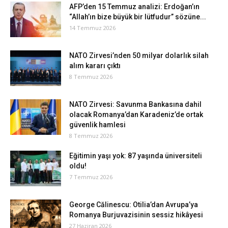
AFP’den 15 Temmuz analizi: Erdoğan’ın
“Allah’ın bize büyük bir lütfudur” sözüne...
14 Temmuz 2026
NATO Zirvesi’nden 50 milyar dolarlık silah
alım kararı çıktı
8 Temmuz 2026
NATO Zirvesi: Savunma Bankasına dahil
olacak Romanya’dan Karadeniz’de ortak
güvenlik hamlesi
8 Temmuz 2026
Eğitimin yaşı yok: 87 yaşında üniversiteli
oldu!
7 Temmuz 2026
George Călinescu: Otilia’dan Avrupa’ya
Romanya Burjuvazisinin sessiz hikâyesi
27 Haziran 2026