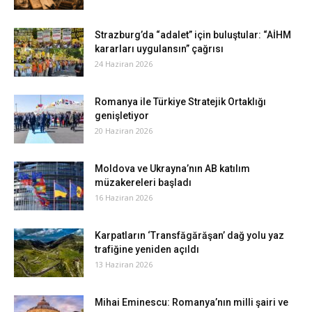
Strazburg’da “adalet” için buluştular: “AİHM
kararları uygulansın” çağrısı
24 Haziran 2026
Romanya ile Türkiye Stratejik Ortaklığı
genişletiyor
20 Haziran 2026
Moldova ve Ukrayna’nın AB katılım
müzakereleri başladı
16 Haziran 2026
Karpatların ‘Transfăgărăşan’ dağ yolu yaz
trafiğine yeniden açıldı
13 Haziran 2026
Mihai Eminescu: Romanya’nın milli şairi ve