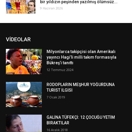
bir yıldızın peşinden yazılmış ölümsüz...
9 Haziran 2026
VİDEOLAR
Milyonlarca takipçisi olan Amerikalı
yayıncı Hagi’li milli takım formasıyla
Bükreş’i tanıttı
12 Temmuz 2024
RODOPLARIN MEŞHUR YOĞURDUNA
TURİST İLGİSİ
7 Ocak 2019
GALİNA TÜFEKÇİ: 12 ÇOCUĞU YETİM
BIRAKTILAR
16 Aralık 2018