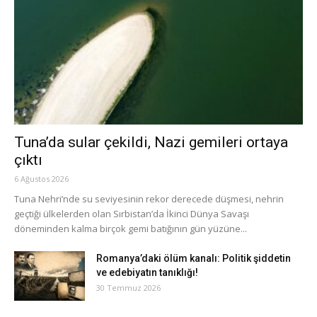
Tuna’da sular çekildi, Nazi gemileri ortaya
çıktı
6 Ağustos 2026
Tuna Nehri’nde su seviyesinin rekor derecede düşmesi, nehrin
geçtiği ülkelerden olan Sırbistan’da İkinci Dünya Savaşı
döneminden kalma birçok gemi batığının gün yüzüne...
Romanya’daki ölüm kanalı: Politik şiddetin
ve edebiyatın tanıklığı!
30 Temmuz 2026