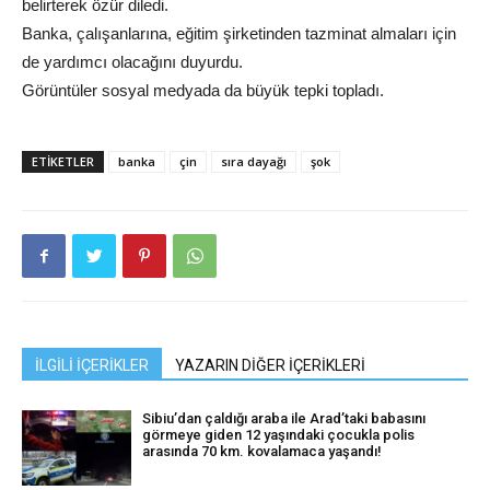
belirterek özür diledi.
Banka, çalışanlarına, eğitim şirketinden tazminat almaları için
de yardımcı olacağını duyurdu.
Görüntüler sosyal medyada da büyük tepki topladı.
ETIKETLER
banka
çin
sıra dayağı
şok
İLGİLİ İÇERİKLER
YAZARIN DİĞER İÇERİKLERİ
Sibiu’dan çaldığı araba ile Arad’taki babasını
görmeye giden 12 yaşındaki çocukla polis
arasında 70 km. kovalamaca yaşandı!