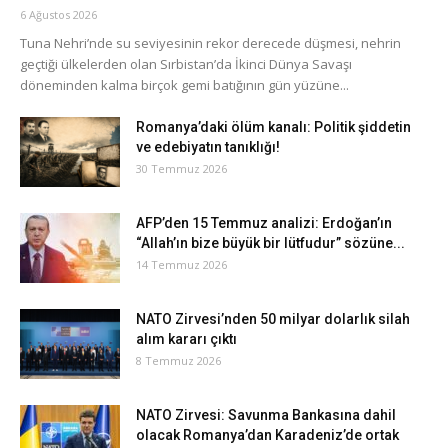
6 Ağustos 2026
Tuna Nehri’nde su seviyesinin rekor derecede düşmesi, nehrin
geçtiği ülkelerden olan Sırbistan’da İkinci Dünya Savaşı
döneminden kalma birçok gemi batığının gün yüzüne...
Romanya’daki ölüm kanalı: Politik şiddetin
ve edebiyatın tanıklığı!
30 Temmuz 2026
AFP’den 15 Temmuz analizi: Erdoğan’ın
“Allah’ın bize büyük bir lütfudur” sözüne...
14 Temmuz 2026
NATO Zirvesi’nden 50 milyar dolarlık silah
alım kararı çıktı
8 Temmuz 2026
NATO Zirvesi: Savunma Bankasına dahil
olacak Romanya’dan Karadeniz’de ortak