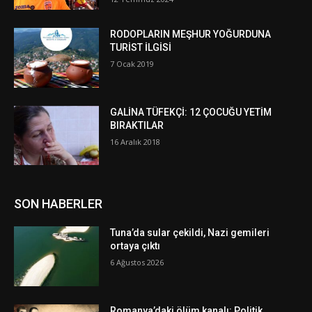
RODOPLARIN MEŞHUR YOĞURDUNA
TURİST İLGİSİ
7 Ocak 2019
GALİNA TÜFEKÇİ: 12 ÇOCUĞU YETİM
BIRAKTILAR
16 Aralık 2018
SON HABERLER
Tuna’da sular çekildi, Nazi gemileri
ortaya çıktı
6 Ağustos 2026
Romanya’daki ölüm kanalı: Politik