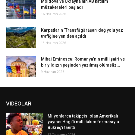
Moldova ve Ukrayna’nın AB katılım
müzakereleri başladı
16 Haziran 2026
Karpatların ‘Transfăgărăşan’ dağ yolu yaz
trafiğine yeniden açıldı
13 Haziran 2026
Mihai Eminescu: Romanya’nın milli şairi ve
bir yıldızın peşinden yazılmış ölümsüz...
9 Haziran 2026
VİDEOLAR
Milyonlarca takipçisi olan Amerikalı
yayıncı Hagi’li milli takım formasıyla
Bükreş’i tanıttı
12 Temmuz 2024