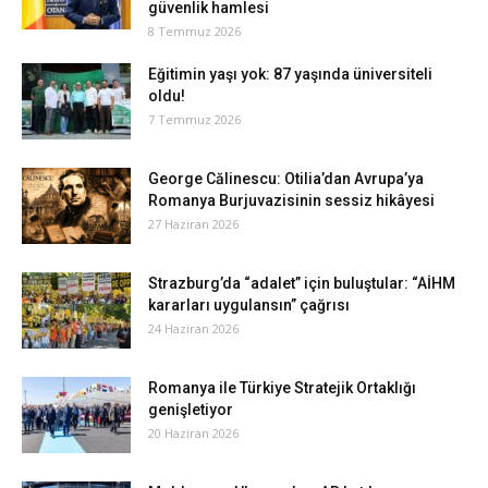
güvenlik hamlesi
8 Temmuz 2026
Eğitimin yaşı yok: 87 yaşında üniversiteli
oldu!
7 Temmuz 2026
George Călinescu: Otilia’dan Avrupa’ya
Romanya Burjuvazisinin sessiz hikâyesi
27 Haziran 2026
Strazburg’da “adalet” için buluştular: “AİHM
kararları uygulansın” çağrısı
24 Haziran 2026
Romanya ile Türkiye Stratejik Ortaklığı
genişletiyor
20 Haziran 2026