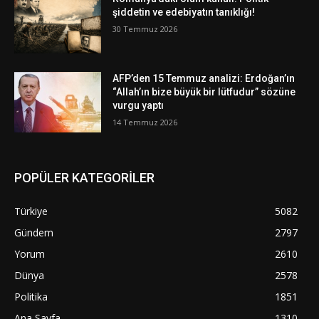
şiddetin ve edebiyatın tanıklığı!
30 Temmuz 2026
AFP’den 15 Temmuz analizi: Erdoğan’ın
“Allah’ın bize büyük bir lütfudur” sözüne
vurgu yaptı
14 Temmuz 2026
POPÜLER KATEGORİLER
Türkiye
5082
Gündem
2797
Yorum
2610
Dünya
2578
Politika
1851
Ana Sayfa
1310