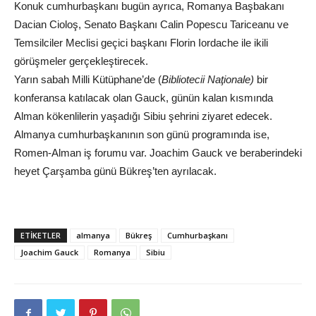
Konuk cumhurbaşkanı bugün ayrıca, Romanya Başbakanı
Dacian Cioloş, Senato Başkanı Calin Popescu Tariceanu ve
Temsilciler Meclisi geçici başkanı Florin Iordache ile ikili
görüşmeler gerçekleştirecek.
Yarın sabah Milli Kütüphane’de (
Bibliotecii Naţionale)
bir
konferansa katılacak olan Gauck, günün kalan kısmında
Alman kökenlilerin yaşadığı Sibiu şehrini ziyaret edecek.
Almanya cumhurbaşkanının son günü programında ise,
Romen-Alman iş forumu var. Joachim Gauck ve beraberindeki
heyet Çarşamba günü Bükreş’ten ayrılacak.
ETIKETLER
almanya
Bükreş
Cumhurbaşkanı
Joachim Gauck
Romanya
Sibiu