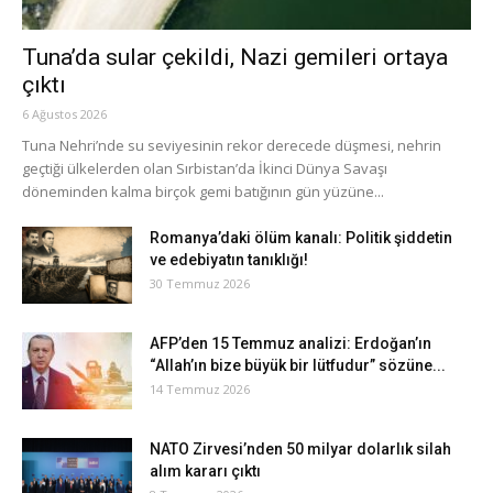
Tuna’da sular çekildi, Nazi gemileri ortaya
çıktı
6 Ağustos 2026
Tuna Nehri’nde su seviyesinin rekor derecede düşmesi, nehrin
geçtiği ülkelerden olan Sırbistan’da İkinci Dünya Savaşı
döneminden kalma birçok gemi batığının gün yüzüne...
Romanya’daki ölüm kanalı: Politik şiddetin
ve edebiyatın tanıklığı!
30 Temmuz 2026
AFP’den 15 Temmuz analizi: Erdoğan’ın
“Allah’ın bize büyük bir lütfudur” sözüne...
14 Temmuz 2026
NATO Zirvesi’nden 50 milyar dolarlık silah
alım kararı çıktı