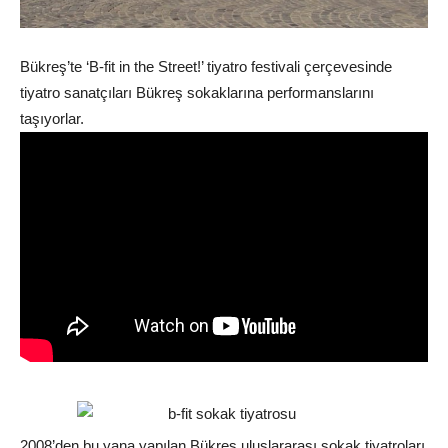
Bükreş’te ‘B-fit in the Street!’ tiyatro festivali çerçevesinde
tiyatro sanatçıları Bükreş sokaklarına performanslarını
taşıyorlar.
2008’den bu yana yapılan Bükreş uluslararası sokak tiyatroları