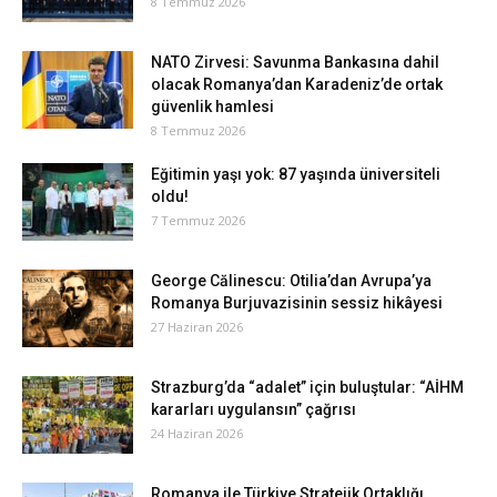
8 Temmuz 2026
NATO Zirvesi: Savunma Bankasına dahil
olacak Romanya’dan Karadeniz’de ortak
güvenlik hamlesi
8 Temmuz 2026
Eğitimin yaşı yok: 87 yaşında üniversiteli
oldu!
7 Temmuz 2026
George Călinescu: Otilia’dan Avrupa’ya
Romanya Burjuvazisinin sessiz hikâyesi
27 Haziran 2026
Strazburg’da “adalet” için buluştular: “AİHM
kararları uygulansın” çağrısı
24 Haziran 2026
Romanya ile Türkiye Stratejik Ortaklığı