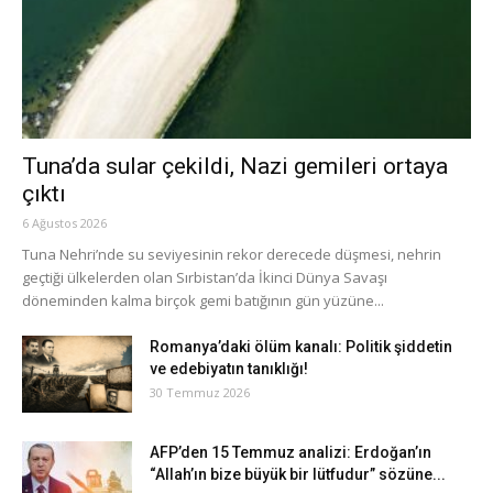
Tuna’da sular çekildi, Nazi gemileri ortaya
çıktı
6 Ağustos 2026
Tuna Nehri’nde su seviyesinin rekor derecede düşmesi, nehrin
geçtiği ülkelerden olan Sırbistan’da İkinci Dünya Savaşı
döneminden kalma birçok gemi batığının gün yüzüne...
Romanya’daki ölüm kanalı: Politik şiddetin
ve edebiyatın tanıklığı!
30 Temmuz 2026
AFP’den 15 Temmuz analizi: Erdoğan’ın
“Allah’ın bize büyük bir lütfudur” sözüne...