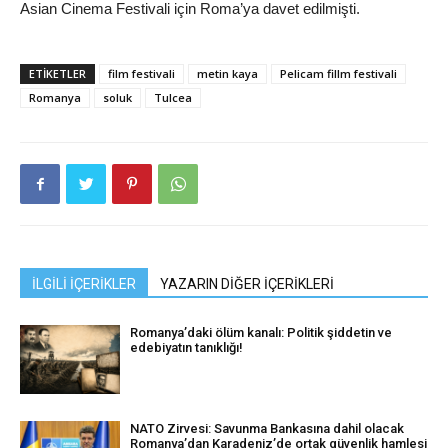
Asian Cinema Festivali için Roma’ya davet edilmişti.
ETIKETLER
film festivali
metin kaya
Pelicam fillm festivali
Romanya
soluk
Tulcea
İLGİLİ İÇERİKLER
YAZARIN DİĞER İÇERİKLERİ
Romanya’daki ölüm kanalı: Politik şiddetin ve
edebiyatın tanıklığı!
NATO Zirvesi: Savunma Bankasına dahil olacak
Romanya’dan Karadeniz’de ortak güvenlik hamlesi