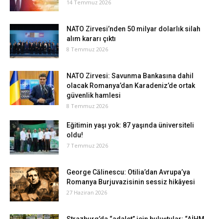
14 Temmuz 2026
NATO Zirvesi’nden 50 milyar dolarlık silah
alım kararı çıktı
8 Temmuz 2026
NATO Zirvesi: Savunma Bankasına dahil
olacak Romanya’dan Karadeniz’de ortak
güvenlik hamlesi
8 Temmuz 2026
Eğitimin yaşı yok: 87 yaşında üniversiteli
oldu!
7 Temmuz 2026
George Călinescu: Otilia’dan Avrupa’ya
Romanya Burjuvazisinin sessiz hikâyesi
27 Haziran 2026
Strazburg’da “adalet” için buluştular: “AİHM