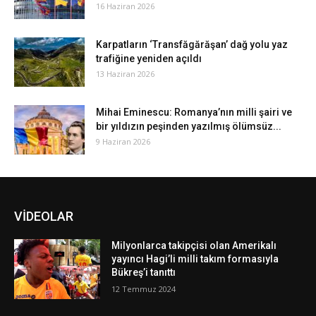
16 Haziran 2026
Karpatların ‘Transfăgărăşan’ dağ yolu yaz
trafiğine yeniden açıldı
13 Haziran 2026
Mihai Eminescu: Romanya’nın milli şairi ve
bir yıldızın peşinden yazılmış ölümsüz...
9 Haziran 2026
VİDEOLAR
Milyonlarca takipçisi olan Amerikalı
yayıncı Hagi’li milli takım formasıyla
Bükreş’i tanıttı
12 Temmuz 2024