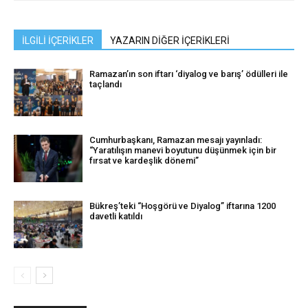
İLGİLİ İÇERİKLER
YAZARIN DİĞER İÇERİKLERİ
Ramazan’ın son iftarı ‘diyalog ve barış’ ödülleri ile
taçlandı
Cumhurbaşkanı, Ramazan mesajı yayınladı:
“Yaratılışın manevi boyutunu düşünmek için bir
fırsat ve kardeşlik dönemi”
Bükreş’teki “Hoşgörü ve Diyalog” iftarına 1200
davetli katıldı