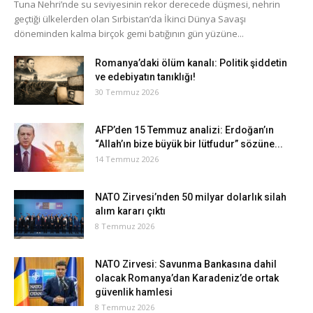
Tuna Nehri’nde su seviyesinin rekor derecede düşmesi, nehrin
geçtiği ülkelerden olan Sırbistan’da İkinci Dünya Savaşı
döneminden kalma birçok gemi batığının gün yüzüne...
Romanya’daki ölüm kanalı: Politik şiddetin
ve edebiyatın tanıklığı!
30 Temmuz 2026
AFP’den 15 Temmuz analizi: Erdoğan’ın
“Allah’ın bize büyük bir lütfudur” sözüne...
14 Temmuz 2026
NATO Zirvesi’nden 50 milyar dolarlık silah
alım kararı çıktı
8 Temmuz 2026
NATO Zirvesi: Savunma Bankasına dahil
olacak Romanya’dan Karadeniz’de ortak
güvenlik hamlesi
8 Temmuz 2026