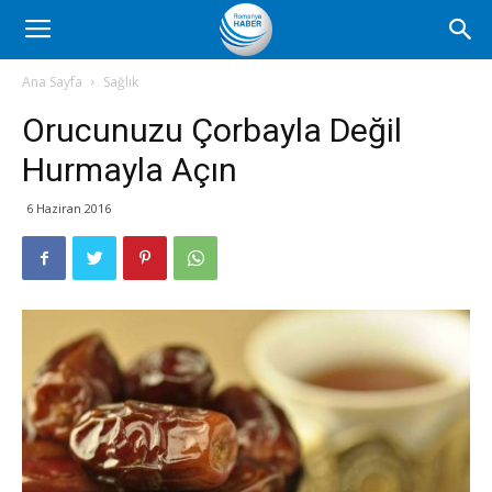
Romanya
Ana Sayfa
Sağlık
Orucunuzu Çorbayla Değil
Haber
Hurmayla Açın
6 Haziran 2016