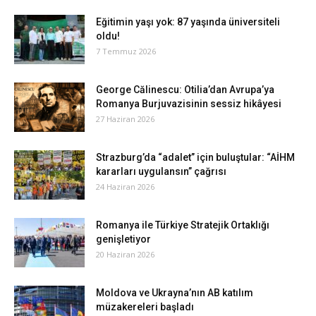
Eğitimin yaşı yok: 87 yaşında üniversiteli
oldu!
7 Temmuz 2026
George Călinescu: Otilia’dan Avrupa’ya
Romanya Burjuvazisinin sessiz hikâyesi
27 Haziran 2026
Strazburg’da “adalet” için buluştular: “AİHM
kararları uygulansın” çağrısı
24 Haziran 2026
Romanya ile Türkiye Stratejik Ortaklığı
genişletiyor
20 Haziran 2026
Moldova ve Ukrayna’nın AB katılım
müzakereleri başladı