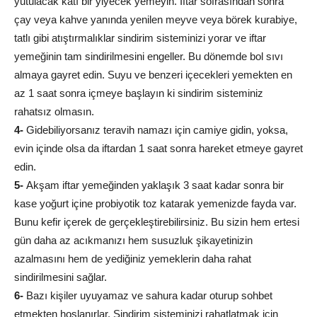
yutulacak katı bir yiyecek yemeyin. İftar sofrasından sonra
çay veya kahve yanında yenilen meyve veya börek kurabiye,
tatlı gibi atıştırmalıklar sindirim sisteminizi yorar ve iftar
yemeğinin tam sindirilmesini engeller. Bu dönemde bol sıvı
almaya gayret edin. Suyu ve benzeri içecekleri yemekten en
az 1 saat sonra içmeye başlayın ki sindirim sisteminiz
rahatsız olmasın.
4-
Gidebiliyorsanız teravih namazı için camiye gidin, yoksa,
evin içinde olsa da iftardan 1 saat sonra hareket etmeye gayret
edin.
5-
Akşam iftar yemeğinden yaklaşık 3 saat kadar sonra bir
kase yoğurt içine probiyotik toz katarak yemenizde fayda var.
Bunu kefir içerek de gerçekleştirebilirsiniz. Bu sizin hem ertesi
gün daha az acıkmanızı hem susuzluk şikayetinizin
azalmasını hem de yediğiniz yemeklerin daha rahat
sindirilmesini sağlar.
6-
Bazı kişiler uyuyamaz ve sahura kadar oturup sohbet
etmekten hoşlanırlar. Sindirim sisteminizi rahatlatmak için