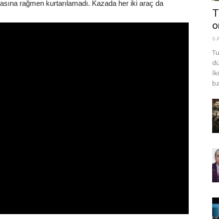
basına rağmen kurtarılamadı. Kazada her iki araç da
T
o
6 
Tu
dü
İk
ba