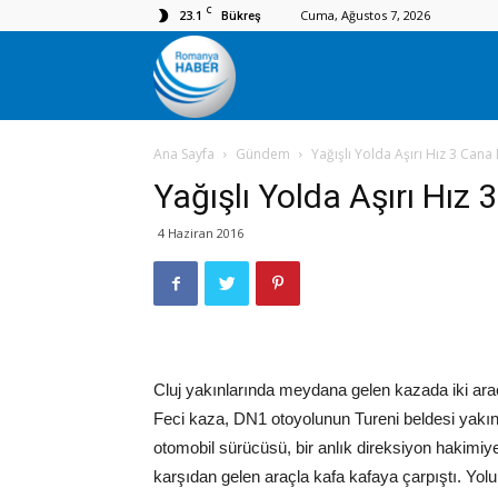
C
23.1
Cuma, Ağustos 7, 2026
Bükreş
Romanya
Ana Sayfa
Gündem
Yağışlı Yolda Aşırı Hız 3 Cana
Haber
Yağışlı Yolda Aşırı Hız
4 Haziran 2016
Cluj yakınlarında meydana gelen kazada iki araç
Feci kaza, DN1 otoyolunun Tureni beldesi yakın
otomobil sürücüsü, bir anlık direksiyon hakimiye
karşıdan gelen araçla kafa kafaya çarpıştı. Yolun