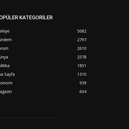
OPÜLER KATEGORİLER
rkiye
5082
ündem
2797
orum
2610
ünya
2578
litika
1851
na Sayfa
1310
konomi
939
agazin
604