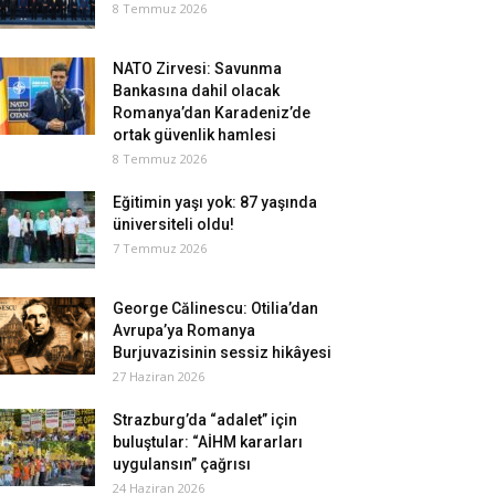
8 Temmuz 2026
NATO Zirvesi: Savunma
Bankasına dahil olacak
Romanya’dan Karadeniz’de
ortak güvenlik hamlesi
8 Temmuz 2026
Eğitimin yaşı yok: 87 yaşında
üniversiteli oldu!
7 Temmuz 2026
George Călinescu: Otilia’dan
Avrupa’ya Romanya
Burjuvazisinin sessiz hikâyesi
27 Haziran 2026
Strazburg’da “adalet” için
buluştular: “AİHM kararları
uygulansın” çağrısı
24 Haziran 2026