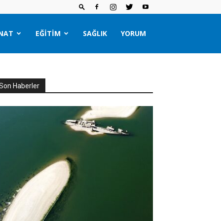
NAT
EĞITIM
SAĞLIK
YORUM
Son Haberler