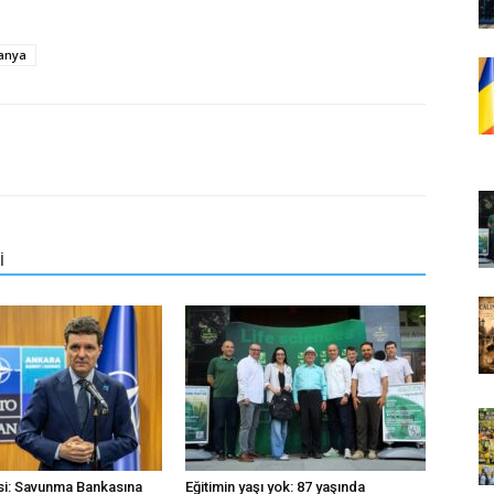
anya
İ
i: Savunma Bankasına
Eğitimin yaşı yok: 87 yaşında