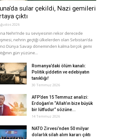
una’da sular çekildi, Nazi gemileri
rtaya çıktı
Ağustos 2026
na Nehri’nde su seviyesinin rekor derecede
şmesi, nehrin geçtiği ülkelerden olan Sırbistan’da
inci Dünya Savaşı döneminden kalma birçok gemi
tığının gün yüzüne...
Romanya’daki ölüm kanalı:
Politik şiddetin ve edebiyatın
tanıklığı!
30 Temmuz 2026
AFP’den 15 Temmuz analizi:
Erdoğan’ın “Allah’ın bize büyük
bir lütfudur” sözüne...
14 Temmuz 2026
NATO Zirvesi’nden 50 milyar
dolarlık silah alım kararı çıktı