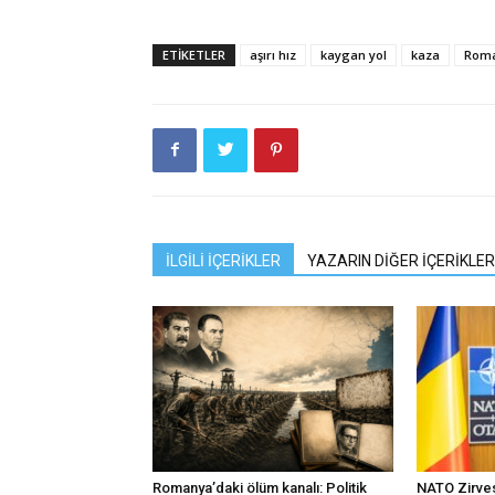
ETIKETLER
aşırı hız
kaygan yol
kaza
Rom
İLGİLİ İÇERİKLER
YAZARIN DİĞER İÇERİKLER
Romanya’daki ölüm kanalı: Politik
NATO Zirves