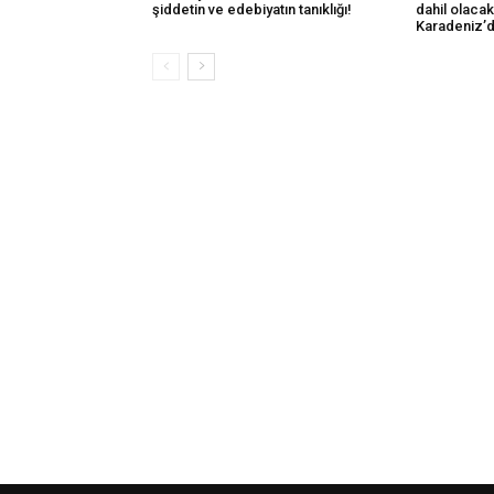
şiddetin ve edebiyatın tanıklığı!
dahil olaca
Karadeniz’d