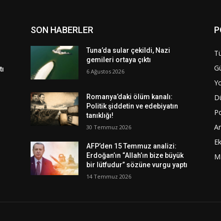
SON HABERLER
P
Tuna’da sular çekildi, Nazi
Tü
gemileri ortaya çıktı
G
tı
6 Ağustos 2026
Y
D
Romanya’daki ölüm kanalı:
Politik şiddetin ve edebiyatın
Po
tanıklığı!
A
30 Temmuz 2026
E
AFP’den 15 Temmuz analizi:
Erdoğan’ın “Allah’ın bize büyük
M
bir lütfudur” sözüne vurgu yaptı
14 Temmuz 2026