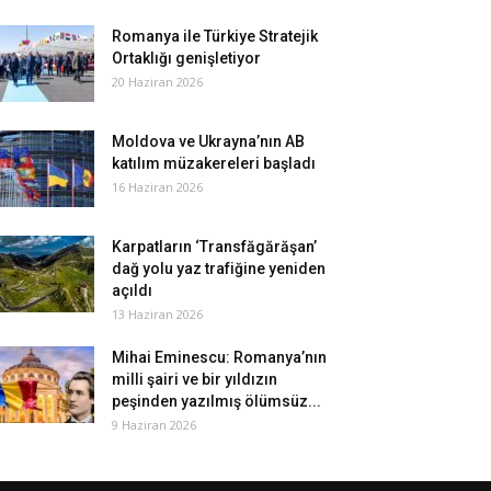
Romanya ile Türkiye Stratejik
Ortaklığı genişletiyor
20 Haziran 2026
Moldova ve Ukrayna’nın AB
katılım müzakereleri başladı
16 Haziran 2026
Karpatların ‘Transfăgărăşan’
dağ yolu yaz trafiğine yeniden
açıldı
13 Haziran 2026
Mihai Eminescu: Romanya’nın
milli şairi ve bir yıldızın
peşinden yazılmış ölümsüz...
9 Haziran 2026