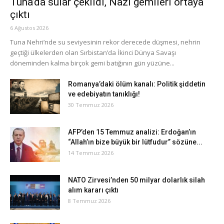
Tuna’da sular çekildi, Nazi gemileri ortaya
çıktı
6 Ağustos 2026
Tuna Nehri’nde su seviyesinin rekor derecede düşmesi, nehrin
geçtiği ülkelerden olan Sırbistan’da İkinci Dünya Savaşı
döneminden kalma birçok gemi batığının gün yüzüne...
Romanya’daki ölüm kanalı: Politik şiddetin
ve edebiyatın tanıklığı!
30 Temmuz 2026
AFP’den 15 Temmuz analizi: Erdoğan’ın
“Allah’ın bize büyük bir lütfudur” sözüne...
14 Temmuz 2026
NATO Zirvesi’nden 50 milyar dolarlık silah
alım kararı çıktı
8 Temmuz 2026