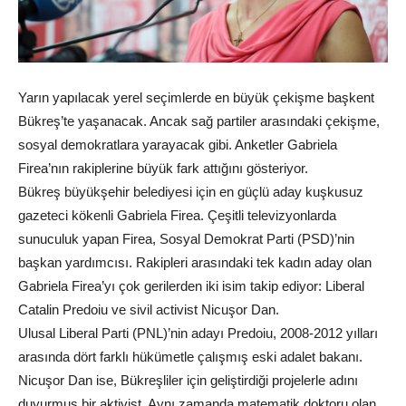
Yarın yapılacak yerel seçimlerde en büyük çekişme başkent
Bükreş’te yaşanacak. Ancak sağ partiler arasındaki çekişme,
sosyal demokratlara yarayacak gibi. Anketler Gabriela
Firea’nın rakiplerine büyük fark attığını gösteriyor.
Bükreş büyükşehir belediyesi için en güçlü aday kuşkusuz
gazeteci kökenli Gabriela Firea. Çeşitli televizyonlarda
sunuculuk yapan Firea, Sosyal Demokrat Parti (PSD)’nin
başkan yardımcısı. Rakipleri arasındaki tek kadın aday olan
Gabriela Firea’yı çok gerilerden iki isim takip ediyor: Liberal
Catalin Predoiu ve sivil activist Nicuşor Dan.
Ulusal Liberal Parti (PNL)’nin adayı Predoiu, 2008-2012 yılları
arasında dört farklı hükümetle çalışmış eski adalet bakanı.
Nicuşor Dan ise, Bükreşliler için geliştirdiği projelerle adını
duyurmuş bir aktivist. Aynı zamanda matematik doktoru olan