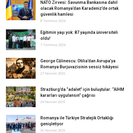
NATO Zirvesi: Savunma Bankasına dahil
olacak Romanya’dan Karadeniz’de ortak
güvenlik hamlesi
8 Temmuz 2026
Eğitimin yaşı yok: 87 yaşında üniversiteli
oldu!
7 Temmuz 2026
George Călinescu: Otilia’dan Avrupa’ya
Romanya Burjuvazisinin sessiz hikâyesi
27 Haziran 2026
Strazburg’da “adalet” için buluştular: “AİHM
kararları uygulansın” çağrısı
24 Haziran 2026
Romanya ile Türkiye Stratejik Ortaklığı
genişletiyor
20 Haziran 2026