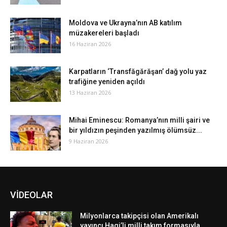
Moldova ve Ukrayna’nın AB katılım
müzakereleri başladı
16 Haziran 2026
Karpatların ‘Transfăgărăşan’ dağ yolu yaz
trafiğine yeniden açıldı
13 Haziran 2026
Mihai Eminescu: Romanya’nın milli şairi ve
bir yıldızın peşinden yazılmış ölümsüz...
9 Haziran 2026
VİDEOLAR
Milyonlarca takipçisi olan Amerikalı
yayıncı Hagi’li milli takım formasıyla