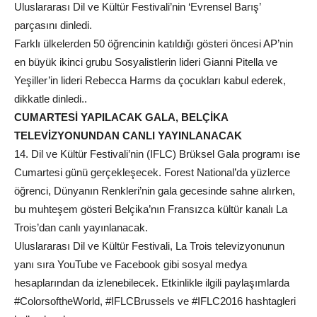
Uluslararası Dil ve Kültür Festivali’nin ‘Evrensel Barış’
parçasını dinledi.
Farklı ülkelerden 50 öğrencinin katıldığı gösteri öncesi AP’nin
en büyük ikinci grubu Sosyalistlerin lideri Gianni Pitella ve
Yeşiller’in lideri Rebecca Harms da çocukları kabul ederek,
dikkatle dinledi..
CUMARTESİ YAPILACAK GALA, BELÇİKA
TELEVİZYONUNDAN CANLI YAYINLANACAK
14. Dil ve Kültür Festivali’nin (IFLC) Brüksel Gala programı ise
Cumartesi günü gerçekleşecek. Forest National’da yüzlerce
öğrenci, Dünyanın Renkleri’nin gala gecesinde sahne alırken,
bu muhteşem gösteri Belçika’nın Fransızca kültür kanalı La
Trois’dan canlı yayınlanacak.
Uluslararası Dil ve Kültür Festivali, La Trois televizyonunun
yanı sıra YouTube ve Facebook gibi sosyal medya
hesaplarından da izlenebilecek. Etkinlikle ilgili paylaşımlarda
#ColorsoftheWorld, #IFLCBrussels ve #IFLC2016 hashtagleri