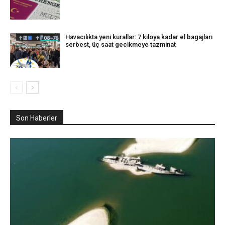
Havacılıkta yeni kurallar: 7 kiloya kadar el bagajları
serbest, üç saat gecikmeye tazminat
Son Haberler