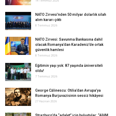
14 Temmuz 2026
NATO Zirvesi’nden 50 milyar dolarlık silah
alım kararı çıktı
8 Temmuz 2026
NATO Zirvesi: Savunma Bankasına dahil
olacak Romanya’dan Karadeniz’de ortak
güvenlik hamlesi
8 Temmuz 2026
Eğitimin yaşı yok: 87 yaşında üniversiteli
oldu!
7 Temmuz 2026
George Călinescu: Otilia’dan Avrupa’ya
Romanya Burjuvazisinin sessiz hikâyesi
27 Haziran 2026
Strazburg’da “adalet” için buluştular: “AİHM