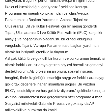
kuruyorlar. Bugün ki performansın Avrupa Birliğinin bütün
ilkelerini kucakladığını görüyoruz.” şeklinde konuştu.
Programın en önemli konuklarından biri olan Avrupa
Parlamentosu Başkan Yardımcısı Antonio Tajani ise
Uluslararası Dil ve Kültür Festivali için bir mesaj gönderdi.
Tajani, Uluslararası Dil ve Kültür Festivali’nin (IFLC) karşılıklı
anlayış ve hoşgörünün olağanüstü bir örneği olduğunu
vurguladı. Tajani, “Avrupa Parlamentosu başkan yardımcısı
olarak bu inisiyatifi içtenlikle kutluyorum.
AB çok kültürlü ve çok dilli bir kurum ve bu kurumun temsilcisi
olarak farklılıkları bir araya getiren böylesi önemli bir gösteriyi
destekliyorum. AB projesi insan onuru, sosyal insicam,
hoşgörü, ifade özgürlüğü, insanlığa saygı ve farklılıklara saygı
gibi ortak değerlere inanan insanların projesi. Bu yüzden
IFLC’yi destekliyor ve hoş geldiniz diyorum.” şeklinde konuştu.
Avrupa Parlamentosunda gerçekleşen özel programa Alman
Sosyalist milletvekili Gabriele Preuss ve çok sayıda AP
milletvekili ve bürokratı da katıldı.