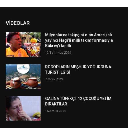
VİDEOLAR
Milyonlarca takipçisi olan Amerikalı
yayıncı Hagi’li milli takım formasıyla
Bükreş’i tanıttı
12 Temmuz 2024
RODOPLARIN MEŞHUR YOĞURDUNA
TURİST İLGİSİ
7 Ocak 2019
GALİNA TÜFEKÇİ: 12 ÇOCUĞU YETİM
BIRAKTILAR
16 Aralık 2018