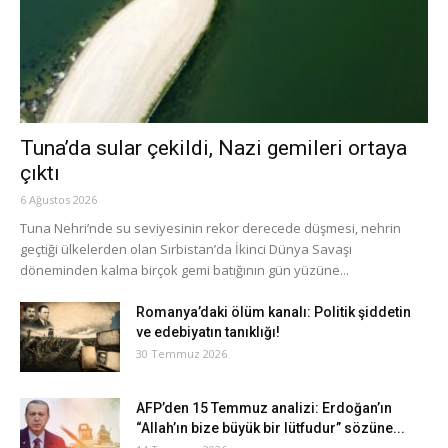
Tuna’da sular çekildi, Nazi gemileri ortaya
çıktı
6 Ağustos 2026
Tuna Nehri’nde su seviyesinin rekor derecede düşmesi, nehrin
geçtiği ülkelerden olan Sırbistan’da İkinci Dünya Savaşı
döneminden kalma birçok gemi batığının gün yüzüne...
Romanya’daki ölüm kanalı: Politik şiddetin
ve edebiyatın tanıklığı!
30 Temmuz 2026
AFP’den 15 Temmuz analizi: Erdoğan’ın
“Allah’ın bize büyük bir lütfudur” sözüne...