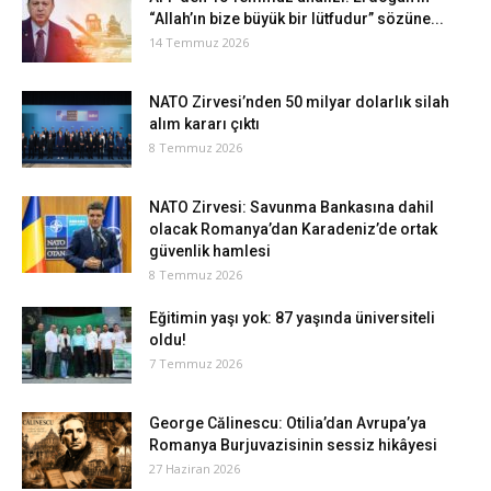
“Allah’ın bize büyük bir lütfudur” sözüne...
14 Temmuz 2026
NATO Zirvesi’nden 50 milyar dolarlık silah
alım kararı çıktı
8 Temmuz 2026
NATO Zirvesi: Savunma Bankasına dahil
olacak Romanya’dan Karadeniz’de ortak
güvenlik hamlesi
8 Temmuz 2026
Eğitimin yaşı yok: 87 yaşında üniversiteli
oldu!
7 Temmuz 2026
George Călinescu: Otilia’dan Avrupa’ya
Romanya Burjuvazisinin sessiz hikâyesi
27 Haziran 2026