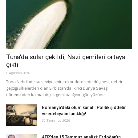
Tuna’da sular çekildi, Nazi gemileri ortaya
çıktı
6 Ağustos 2026
Tuna Nehri’nde su seviyesinin rekor derecede düşmesi, nehrin
geçtiği ülkelerden olan Sırbistan’da İkinci Dünya Savaşı
döneminden kalma birçok gemi batığının gün yüzüne...
Romanya’daki ölüm kanalı: Politik şiddetin
ve edebiyatın tanıklığı!
30 Temmuz 2026
AFP’den 15 Temmuz analizi: Erdoğan’ın