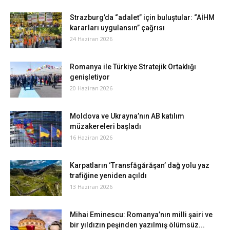
Strazburg’da “adalet” için buluştular: “AİHM
kararları uygulansın” çağrısı
24 Haziran 2026
Romanya ile Türkiye Stratejik Ortaklığı
genişletiyor
20 Haziran 2026
Moldova ve Ukrayna’nın AB katılım
müzakereleri başladı
16 Haziran 2026
Karpatların ‘Transfăgărăşan’ dağ yolu yaz
trafiğine yeniden açıldı
13 Haziran 2026
Mihai Eminescu: Romanya’nın milli şairi ve
bir yıldızın peşinden yazılmış ölümsüz...