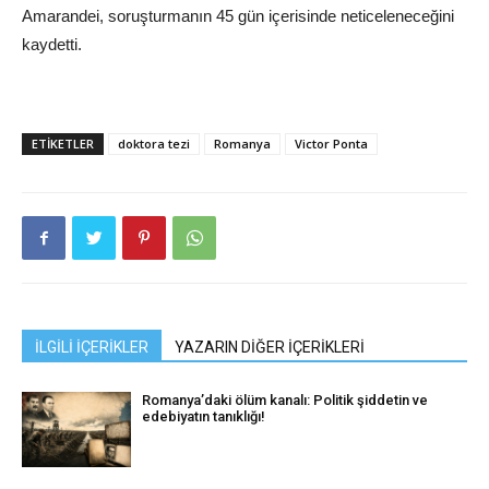
Amarandei, soruşturmanın 45 gün içerisinde neticeleneceğini
kaydetti.
ETIKETLER
doktora tezi
Romanya
Victor Ponta
İLGİLİ İÇERİKLER
YAZARIN DİĞER İÇERİKLERİ
Romanya’daki ölüm kanalı: Politik şiddetin ve
edebiyatın tanıklığı!