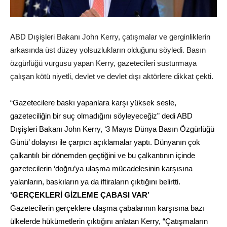
ABD Dışişleri Bakanı John Kerry, çatışmalar ve gerginliklerin
arkasında üst düzey yolsuzlukların olduğunu söyledi. Basın
özgürlüğü vurgusu yapan Kerry, gazetecileri susturmaya
çalışan kötü niyetli, devlet ve devlet dışı aktörlere dikkat çekti.
“Gazetecilere
baskı
yapanlara karşı yüksek sesle,
gazeteciliğin bir
suç
olmadığını söyleyeceğiz” dedi ABD
Dışişleri
Bakanı
John Kerry
, ‘3 Mayıs
Dünya
Basın Özgürlüğü
Günü’ dolayısı ile çarpıcı açıklamalar yaptı.
Dünya
nın çok
çalkantılı bir dönemden geçtiğini ve bu çalkantının içinde
gazetecilerin ‘doğru’ya ulaşma mücadelesinin karşısına
yalanların,
baskı
ların ya da iftiraların çıktığını belirtti.
‘GERÇEKLERİ GİZLEME ÇABASI VAR’
Gazetecilerin gerçeklere ulaşma çabalarının karşısına bazı
ülkelerde hükümetlerin çıktığını anlatan Kerry, “Çatışmaların