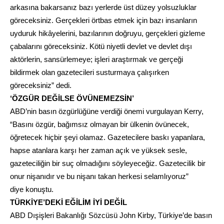
arkasına bakarsanız bazı yerlerde üst düzey yolsuzluklar
göreceksiniz. Gerçekleri örtbas etmek için bazı insanların
uyduruk hikâyelerini, bazılarının doğruyu, gerçekleri gizleme
çabalarını göreceksiniz. Kötü niyetli devlet ve devlet dışı
aktörlerin, sansürlemeye; işleri araştırmak ve gerçeği
bildirmek olan gazetecileri susturmaya çalışırken
göreceksiniz” dedi.
‘ÖZGÜR DEĞİLSE ÖVÜNEMEZSİN’
ABD’nin
basın
özgürlüğüne verdiği önemi vurgulayan Kerry,
“Basını özgür, bağımsız olmayan bir ülkenin övünecek,
öğretecek hiçbir şeyi olamaz. Gazetecilere
baskı
yapanlara,
hapse atanlara karşı her zaman açık ve yüksek sesle,
gazeteciliğin bir
suç
olmadığını söyleyeceğiz. Gazetecilik bir
onur nişanıdır ve bu nişanı takan herkesi selamlıyoruz”
diye konuştu.
TÜRKİYE’DEKİ EĞİLİM İYİ DEĞİL
ABD
Dışişleri
Bakanlığı Sözcüsü John Kirby, Türkiye’de
basın