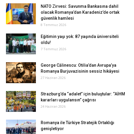
NATO Zirvesi: Savunma Bankasına dahil
olacak Romanya’dan Karadeniz’de ortak
güvenlik hamlesi
8 Temmuz 2026
Eğitimin yaşı yok: 87 yaşında üniversiteli
oldu!
7 Temmuz 2026
George Călinescu: Otilia’dan Avrupa’ya
Romanya Burjuvazisinin sessiz hikâyesi
27 Haziran 2026
Strazburg’da “adalet” için buluştular: “AİHM
kararları uygulansın” çağrısı
24 Haziran 2026
Romanya ile Türkiye Stratejik Ortaklığı
genişletiyor