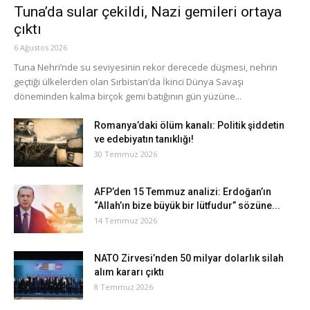
Tuna’da sular çekildi, Nazi gemileri ortaya
çıktı
6 Ağustos 2026
Tuna Nehri’nde su seviyesinin rekor derecede düşmesi, nehrin
geçtiği ülkelerden olan Sırbistan’da İkinci Dünya Savaşı
döneminden kalma birçok gemi batığının gün yüzüne...
Romanya’daki ölüm kanalı: Politik şiddetin
ve edebiyatın tanıklığı!
30 Temmuz 2026
AFP’den 15 Temmuz analizi: Erdoğan’ın
“Allah’ın bize büyük bir lütfudur” sözüne...
14 Temmuz 2026
NATO Zirvesi’nden 50 milyar dolarlık silah
alım kararı çıktı
8 Temmuz 2026