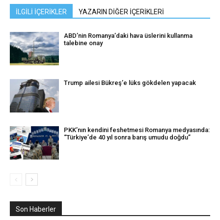
İLGİLİ İÇERİKLER
YAZARIN DİĞER İÇERİKLERİ
ABD’nin Romanya’daki hava üslerini kullanma
talebine onay
Trump ailesi Bükreş’e lüks gökdelen yapacak
PKK’nın kendini feshetmesi Romanya medyasında:
“Türkiye’de 40 yıl sonra barış umudu doğdu”
Son Haberler