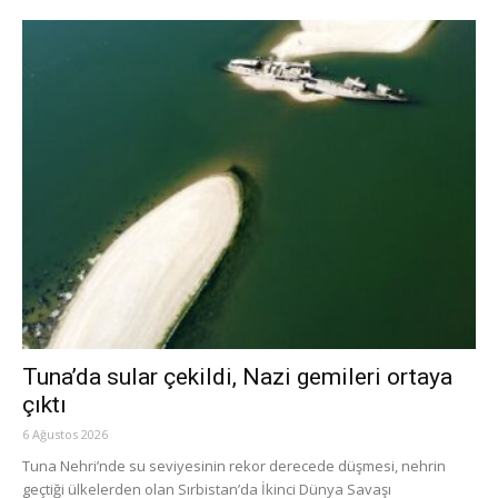
Tuna’da sular çekildi, Nazi gemileri ortaya
çıktı
6 Ağustos 2026
Tuna Nehri’nde su seviyesinin rekor derecede düşmesi, nehrin
geçtiği ülkelerden olan Sırbistan’da İkinci Dünya Savaşı