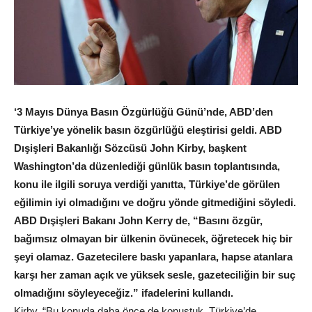
‘3 Mayıs Dünya Basın Özgürlüğü Günü’nde, ABD’den
Türkiye’ye yönelik basın özgürlüğü eleştirisi geldi. ABD
Dışişleri Bakanlığı Sözcüsü John Kirby, başkent
Washington’da düzenlediği günlük basın toplantısında,
konu ile ilgili soruya verdiği yanıtta, Türkiye’de görülen
eğilimin iyi olmadığını ve doğru yönde gitmediğini söyledi.
ABD Dışişleri Bakanı John Kerry de, “Basını özgür,
bağımsız olmayan bir ülkenin övünecek, öğretecek hiç bir
şeyi olamaz. Gazetecilere baskı yapanlara, hapse atanlara
karşı her zaman açık ve yüksek sesle, gazeteciliğin bir suç
olmadığını söyleyeceğiz.” ifadelerini kullandı.
Kirby, “Bu konuda daha önce de konuştuk. Türkiye’de