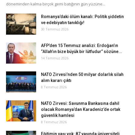
döneminden kalma birçok gemi batığının gün yüzüne...
Romanya’daki ölüm kanalı: Politik şiddetin
ve edebiyatın tanıklığı!
30 Temmuz 2026
AFP’den 15 Temmuz analizi: Erdoğan’ın
“Allah’ın bize büyük bir lütfudur” sözüne...
14 Temmuz 2026
NATO Zirvesi’nden 50 milyar dolarlık silah
alım kararı çıktı
8 Temmuz 2026
NATO Zirvesi: Savunma Bankasına dahil
olacak Romanya’dan Karadeniz’de ortak
güvenlik hamlesi
8 Temmuz 2026
Eğitimin yaşı yok: 87 yaşında üniversiteli