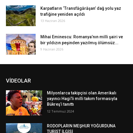
Karpatların ‘Transfăgărăşan’ dağ yolu yaz
trafiğine yeniden açıldı
13 Haziran 2026
Mihai Eminescu: Romanya’nın milli şairi ve
bir yıldızın peşinden yazılmış ölümsüz...
9 Haziran 2026
VİDEOLAR
Milyonlarca takipçisi olan Amerikalı
yayıncı Hagi’li milli takım formasıyla
Bükreş’i tanıttı
12 Temmuz 2024
RODOPLARIN MEŞHUR YOĞURDUNA
TURİST İLGİSİ