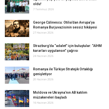
oldu!
7 Temmuz 2026
George Călinescu: Otilia’dan Avrupa’ya
Romanya Burjuvazisinin sessiz hikâyesi
27 Haziran 2026
Strazburg’da “adalet” için buluştular: “AİHM
kararları uygulansın” çağrısı
24 Haziran 2026
Romanya ile Türkiye Stratejik Ortaklığı
genişletiyor
20 Haziran 2026
Moldova ve Ukrayna’nın AB katılım
müzakereleri başladı
16 Haziran 2026