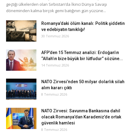
geçtiği ülkelerden olan Sırbistan’da İkinci Dünya Savaşı
döneminden kalma birçok gemi batığının gün yüzüne...
Romanya’daki ölüm kanalı: Politik şiddetin
ve edebiyatın tanıklığı!
30 Temmuz 2026
AFP’den 15 Temmuz analizi: Erdoğan’ın
“Allah’ın bize büyük bir lütfudur” sözüne...
14 Temmuz 2026
NATO Zirvesi’nden 50 milyar dolarlık silah
alım kararı çıktı
8 Temmuz 2026
NATO Zirvesi: Savunma Bankasına dahil
olacak Romanya’dan Karadeniz’de ortak
güvenlik hamlesi
8 Temmuz 2026