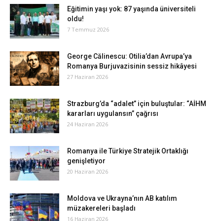
Eğitimin yaşı yok: 87 yaşında üniversiteli
oldu!
7 Temmuz 2026
George Călinescu: Otilia’dan Avrupa’ya
Romanya Burjuvazisinin sessiz hikâyesi
27 Haziran 2026
Strazburg’da “adalet” için buluştular: “AİHM
kararları uygulansın” çağrısı
24 Haziran 2026
Romanya ile Türkiye Stratejik Ortaklığı
genişletiyor
20 Haziran 2026
Moldova ve Ukrayna’nın AB katılım
müzakereleri başladı
16 Haziran 2026