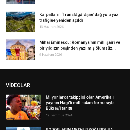
Karpatların ‘Transfăgărăşan’ dağ yolu yaz
trafiğine yeniden açıldı
13 Haziran 2026
Mihai Eminescu: Romanya’nın milli şairi ve
bir yıldızın peşinden yazılmış ölümsüz...
9 Haziran 2026
VİDEOLAR
Milyonlarca takipçisi olan Amerikalı
yayıncı Hagi’li milli takım formasıyla
Bükreş’i tanıttı
12 Temmuz 2024
RODOPLARIN MEŞHUR YOĞURDUNA