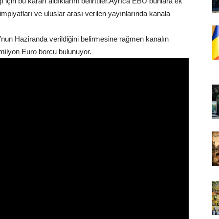
 için bu kararı aldıklarını belirttiler.Ayrıca EBU bunlara ek
piyatları ve uluslar arası verilen yayınlarında kanala
’nun Haziranda verildiğini belirmesine rağmen kanalın
 milyon Euro borcu bulunuyor.