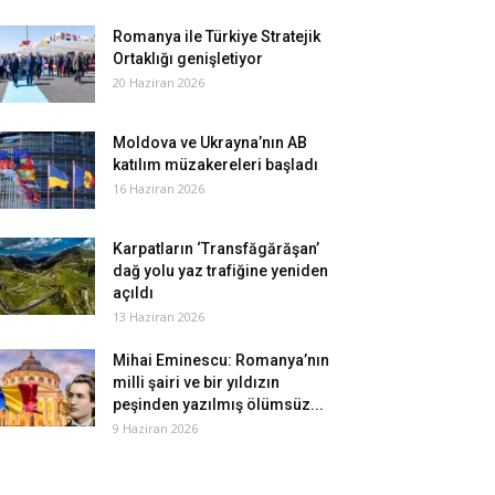
Romanya ile Türkiye Stratejik
Ortaklığı genişletiyor
20 Haziran 2026
Moldova ve Ukrayna’nın AB
katılım müzakereleri başladı
16 Haziran 2026
Karpatların ‘Transfăgărăşan’
dağ yolu yaz trafiğine yeniden
açıldı
13 Haziran 2026
Mihai Eminescu: Romanya’nın
milli şairi ve bir yıldızın
peşinden yazılmış ölümsüz...
9 Haziran 2026