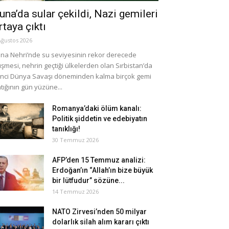
una’da sular çekildi, Nazi gemileri
rtaya çıktı
Ağustos 2026
na Nehri’nde su seviyesinin rekor derecede
şmesi, nehrin geçtiği ülkelerden olan Sırbistan’da
inci Dünya Savaşı döneminden kalma birçok gemi
tığının gün yüzüne...
Romanya’daki ölüm kanalı:
Politik şiddetin ve edebiyatın
tanıklığı!
30 Temmuz 2026
AFP’den 15 Temmuz analizi:
Erdoğan’ın “Allah’ın bize büyük
bir lütfudur” sözüne...
14 Temmuz 2026
NATO Zirvesi’nden 50 milyar
dolarlık silah alım kararı çıktı