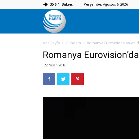
C
35.6
Perşembe, Ağustos 6, 2026
Bükreş
Romanya
Ana Sayfa
Gündem
Romanya Eurovision’dan Atıld
Haber
Romanya Eurovision’dan
22 Nisan 2016