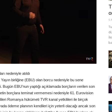
T
o
6 
Tu
dü
İk
ba
ı nedeniyle atıldı
ayın birliğine (EBU) olan borcu nedeniyle bu sene
di. Bugün EBU’nun yaptığı açıklamada borçların verilen son
etin borçlara teminat vermemesi nedeniyle 61. Eurovision
ilileri Romanya hükümeti TVR kanal yetkilileri ile birçok
 yada ödeme planının kendileri için yeterli olacağı ancak son