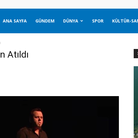
ANA SAYFA
GÜNDEM
DÜNYA
SPOR
KÜLTÜR-SA
ı
 Atıldı