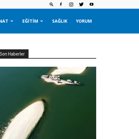
NAT
EĞITIM
SAĞLIK
YORUM
Son Haberler