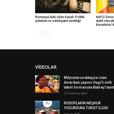
Romanya’daki ölüm kanalı: Politik
NATO Zirves
şiddetin ve edebiyatın tanıklığı!
dahil olaca
Karadeniz’d
VİDEOLAR
Milyonlarca takipçisi olan
Amerikalı yayıncı Hagi’li milli
takım formasıyla Bükreş’i tanıt
12 Temmuz 2024
RODOPLARIN MEŞHUR
YOĞURDUNA TURİST İLGİSİ
7 Ocak 2019