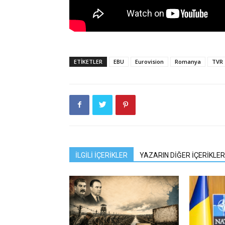
ETIKETLER
EBU
Eurovision
Romanya
TVR
İLGİLİ İÇERİKLER
YAZARIN DİĞER İÇERİKLER