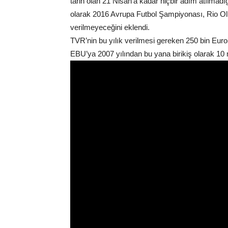
tarih olan 21 Nisan’a kadar hiçbir adım atılmadığı
olarak 2016 Avrupa Futbol Şampiyonası, Rio Olim
verilmeyeceğini eklendi.
TVR’nin bu yılık verilmesi gereken 250 bin Euro
EBU’ya 2007 yılından bu yana birikiş olarak 10