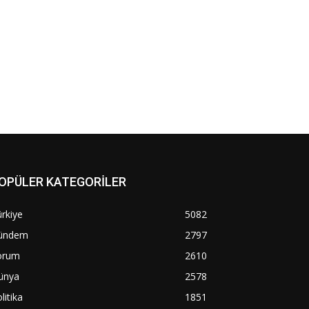
OPÜLER KATEGORİLER
rkiye
5082
ündem
2797
orum
2610
ünya
2578
litika
1851