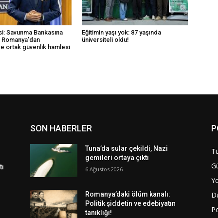
i: Savunma Bankasına
Eğitimin yaşı yok: 87 yaşında
k Romanya’dan
üniversiteli oldu!
e ortak güvenlik hamlesi
SON HABERLER
P
Tuna’da sular çekildi, Nazi
Tü
gemileri ortaya çıktı
G
tı
6 Ağustos 2026
Y
D
Romanya’daki ölüm kanalı:
Politik şiddetin ve edebiyatın
Po
tanıklığı!