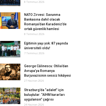
8 Temmuz 2026
NATO Zirvesi: Savunma
Bankasına dahil olacak
Romanya’dan Karadeniz’de
ortak güvenlik hamlesi
8 Temmuz 2026
Eğitimin yaşı yok: 87 yaşında
üniversiteli oldu!
7 Temmuz 2026
George Călinescu: Otilia’dan
Avrupa’ya Romanya
Burjuvazisinin sessiz hikâyesi
27 Haziran 2026
Strazburg’da “adalet” için
buluştular: “AİHM kararları
uygulansın” çağrısı
24 Haziran 2026