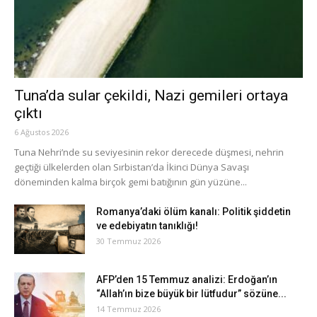
Tuna’da sular çekildi, Nazi gemileri ortaya
çıktı
6 Ağustos 2026
Tuna Nehri’nde su seviyesinin rekor derecede düşmesi, nehrin
geçtiği ülkelerden olan Sırbistan’da İkinci Dünya Savaşı
döneminden kalma birçok gemi batığının gün yüzüne...
Romanya’daki ölüm kanalı: Politik şiddetin
ve edebiyatın tanıklığı!
30 Temmuz 2026
AFP’den 15 Temmuz analizi: Erdoğan’ın
“Allah’ın bize büyük bir lütfudur” sözüne...
14 Temmuz 2026