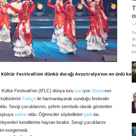
T
o
6 
Tu
dü
İk
ba
Kültür Festivali’nin dünkü durağı Avustralya’nın en ünlü ken
 Kültür Festivali’nin (IFLC) dünya turu
sürü
yor.
Dünya
nın
kültürlerini
Türkçe
ile harmanlayarak sunduğu festivalin
oldu. Sevgi çocuklarının, şehrin sembolü olarak gösterilen
coşkuya
sahne
oldu. Öğrenciler söyledikleri
şarkı
lar,
 izleyenleri kendilerine hayran bıraktı. Sevgi çocuklarını
ini esirgemedi.