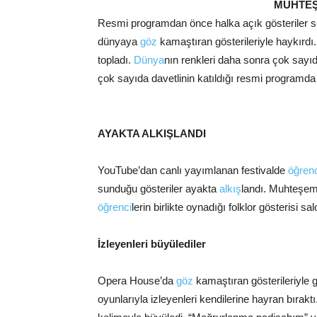
MUHTE
Resmi programdan önce halka açık gösteriler s
dünyaya
göz
kamaştıran gösterileriyle haykırdı.
topladı.
Dünya
nın renkleri daha sonra çok sayı
çok sayıda davetlinin katıldığı resmi programda h
AYAKTA ALKIŞLANDI
YouTube’dan canlı yayımlanan festivalde
öğren
sunduğu gösteriler ayakta
alkış
landı. Muhteşem 
öğrenci
lerin birlikte oynadığı folklor gösterisi s
İzleyenleri büyülediler
Opera House’da
göz
kamaştıran gösterileriyle 
oyunlarıyla izleyenleri kendilerine hayran bırakt