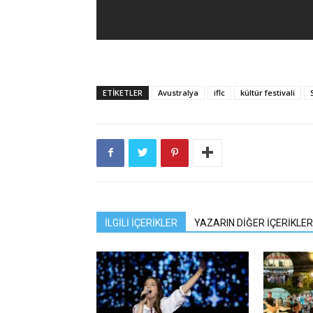
ETIKETLER
Avustralya
iflc
kültür festivali
İLGİLİ İÇERİKLER
YAZARIN DİĞER İÇERİKLER