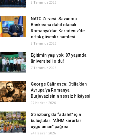
8 Temmuz 2026
NATO Zirvesi: Savunma
Bankasına dahil olacak
Romanya’dan Karadeniz’de
ortak güvenlik hamlesi
8 Temmuz 2026
Eğitimin yaşı yok: 87 yaşında
üniversiteli oldu!
7 Temmuz 2026
George Călinescu: Otilia’dan
Avrupa’ya Romanya
Burjuvazisinin sessiz hikâyesi
27 Haziran 2026
Strazburg’da “adalet” için
buluştular: “AİHM kararları
uygulansın” çağrısı
24 Haziran 2026