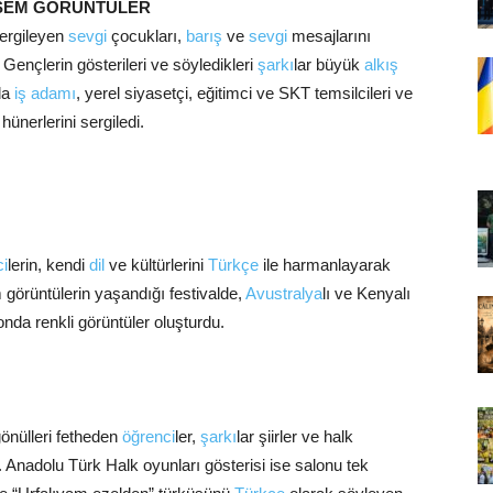
ŞEM GÖRÜNTÜLER
ergileyen
sevgi
çocukları,
barış
ve
sevgi
mesajlarını
 Gençlerin gösterileri ve söyledikleri
şarkı
lar büyük
alkış
da
iş adamı
, yerel siyasetçi, eğitimci ve SKT temsilcileri ve
ünerlerini sergiledi.
ci
lerin, kendi
dil
ve kültürlerini
Türkçe
ile harmanlayarak
görüntülerin yaşandığı festivalde,
Avustralya
lı ve Kenyalı
alonda renkli görüntüler oluşturdu.
gönülleri fetheden
öğrenci
ler,
şarkı
lar şiirler ve halk
ı. Anadolu Türk Halk oyunları gösterisi ise salonu tek