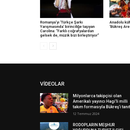
Romanya’yı ‘Türkçe Şarkı
Anadolu kült
Yarışmasında’ birinciliğe taşıyan
‘Bükreş Are
Carolina: “Farklı coğrafyalardan
gelsek de, müzik bizi birleştiriyor”
VİDEOLAR
Milyonlarca takipçisi olan
Amerikalı yayıncı Hagi’li milli
takım formasıyla Bükreş’i tanıt
12 Temmuz 2024
RODOPLARIN MEŞHUR