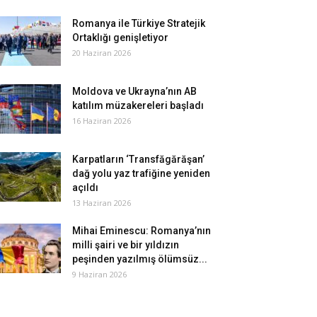
Romanya ile Türkiye Stratejik
Ortaklığı genişletiyor
20 Haziran 2026
Moldova ve Ukrayna’nın AB
katılım müzakereleri başladı
16 Haziran 2026
Karpatların ‘Transfăgărăşan’
dağ yolu yaz trafiğine yeniden
açıldı
13 Haziran 2026
Mihai Eminescu: Romanya’nın
milli şairi ve bir yıldızın
peşinden yazılmış ölümsüz...
9 Haziran 2026