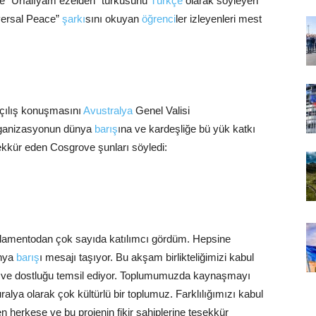
e “Urfalıyam ezelden” türküsünü
Türkçe
olarak söyleyen
iversal Peace”
şarkı
sını okuyan
öğrenci
ler izleyenleri mest
açılış konuşmasını
Avustralya
Genel Valisi
rganizasyonun dünya
barış
ına ve kardeşliğe bü yük katkı
ekkür eden Cosgrove şunları söyledi:
arlamentodan çok sayıda katılımcı gördüm. Hepsine
ünya
barış
ı mesajı taşıyor. Bu akşam birlikteliğimizi kabul
ve dostluğu temsil ediyor. Toplumumuzda kaynaşmayı
alya olarak çok kültürlü bir toplumuz. Farklılığımızı kabul
herkese ve bu projenin fikir sahiplerine teşekkür