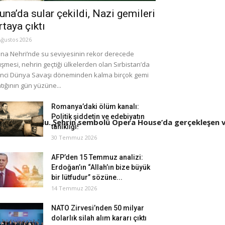
una’da sular çekildi, Nazi gemileri
rtaya çıktı
Ağustos 2026
na Nehri’nde su seviyesinin rekor derecede
şmesi, nehrin geçtiği ülkelerden olan Sırbistan’da
inci Dünya Savaşı döneminden kalma birçok gemi
tığının gün yüzüne...
Romanya’daki ölüm kanalı:
Politik şiddetin ve edebiyatın
ti Sidney oldu. Şehrin sembolü Opera House’da gerçekleşen ve 
tanıklığı!
30 Temmuz 2026
AFP’den 15 Temmuz analizi:
Erdoğan’ın “Allah’ın bize büyük
bir lütfudur” sözüne...
14 Temmuz 2026
NATO Zirvesi’nden 50 milyar
dolarlık silah alım kararı çıktı