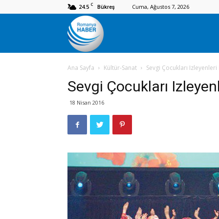
C
24.5
Cuma, Ağustos 7, 2026
Bükreş
Romanya
Ana Sayfa
Kültür-Sanat
Sevgi Çocukları Izleyenler
Haber
Sevgi Çocukları Izleyen
18 Nisan 2016