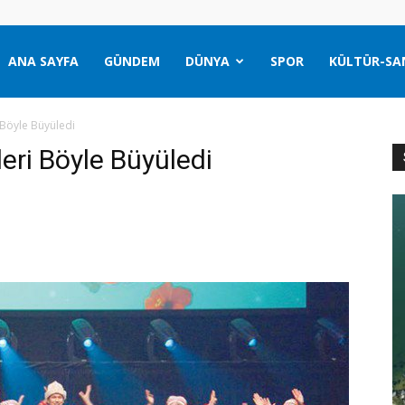
ANA SAYFA
GÜNDEM
DÜNYA
SPOR
KÜLTÜR-SA
i Böyle Büyüledi
leri Böyle Büyüledi