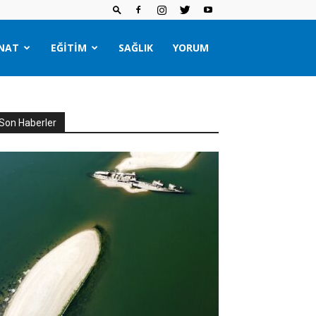
NAT
EĞITIM
SAĞLIK
YORUM
Son Haberler