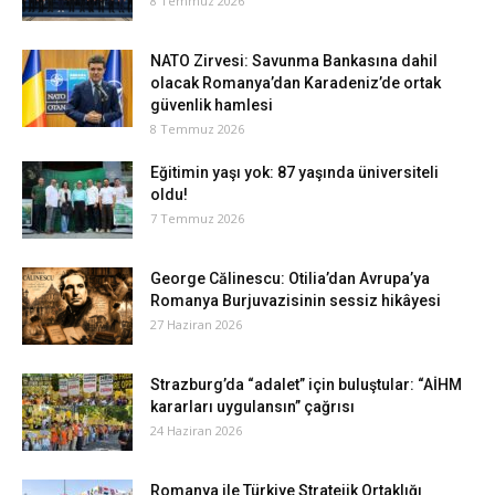
8 Temmuz 2026
NATO Zirvesi: Savunma Bankasına dahil
olacak Romanya’dan Karadeniz’de ortak
güvenlik hamlesi
8 Temmuz 2026
Eğitimin yaşı yok: 87 yaşında üniversiteli
oldu!
7 Temmuz 2026
George Călinescu: Otilia’dan Avrupa’ya
Romanya Burjuvazisinin sessiz hikâyesi
27 Haziran 2026
Strazburg’da “adalet” için buluştular: “AİHM
kararları uygulansın” çağrısı
24 Haziran 2026
Romanya ile Türkiye Stratejik Ortaklığı