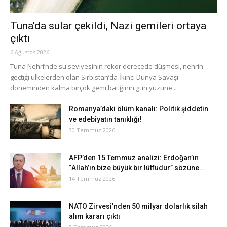
Tuna’da sular çekildi, Nazi gemileri ortaya
çıktı
6 Ağustos 2026
Tuna Nehri’nde su seviyesinin rekor derecede düşmesi, nehrin
geçtiği ülkelerden olan Sırbistan’da İkinci Dünya Savaşı
döneminden kalma birçok gemi batığının gün yüzüne...
Romanya’daki ölüm kanalı: Politik şiddetin
ve edebiyatın tanıklığı!
30 Temmuz 2026
AFP’den 15 Temmuz analizi: Erdoğan’ın
“Allah’ın bize büyük bir lütfudur” sözüne...
14 Temmuz 2026
NATO Zirvesi’nden 50 milyar dolarlık silah
alım kararı çıktı