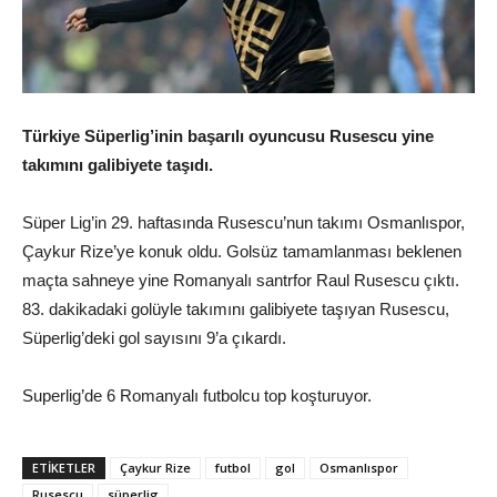
Türkiye Süperlig’inin başarılı oyuncusu Rusescu yine
takımını galibiyete taşıdı.
Süper Lig’in 29. haftasında Rusescu’nun takımı Osmanlıspor,
Çaykur Rize’ye konuk oldu. Golsüz tamamlanması beklenen
maçta sahneye yine Romanyalı santrfor Raul Rusescu çıktı.
83. dakikadaki golüyle takımını galibiyete taşıyan Rusescu,
Süperlig’deki gol sayısını 9’a çıkardı.
Superlig’de 6 Romanyalı futbolcu top koşturuyor.
ETIKETLER
Çaykur Rize
futbol
gol
Osmanlıspor
Rusescu
süperlig