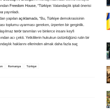
dından
Freedom House
, “
Türkiye
: Vatandaşlık iptali önerisi
ma
yayınladı.
dan yapılan
açıklama
da, “Bu,
Türkiye
demokrasisinin
rası toplumu uyarması gereken, ürperten bir gerginlik.
nlaşılmaz
terör
tanımları ve binlerce insanı keyfi
dan acı çekti. Yetkililerin hukukun üstünlüğünü rutin bir
atandaşlık haklarını ellerinden almak daha fazla
suç
on
Romanya
Türkiye