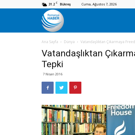
C
31.2
Cuma, Ağustos 7, 2026
Bükreş
Romanya
Ana Sayfa
Dünya
Vatandaşlıktan Çıkarmaya Free
Haber
Vatandaşlıktan Çıkar
Tepki
7 Nisan 2016