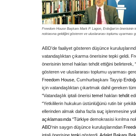
Freedom House Başkanı Mark P. Lagon, Erdoğan'ın önerisinin temel
noktasına geldiğini gösteren ve uluslararası toplumu uyarması ge
ABD’de faaliyet gösteren düşünce kuruluşlar
vatandaşlıktan çıkarma önerisine tepki geldi.
önerisinin temel hakları tehdit ettiğini belirtere
gösteren ve uluslararası toplumu uyarması gereke
F
reedom House
, Cumhurbaşkanı Tayyip
Erdoğ
için vatandaşlıktan çıkartmak dahil gereken tüm 
“Vatandaşlık iptali önerisi
temel
hakları
tehdit
edi
“Yetkililerin hukukun üstünlüğünü rutin bir şekil
ellerinden almak daha fazla
suç
işlenmesine
yol
açıklamasında
“
Türkiye
demokrasisi kırılma nok
ABD
‘nin saygın düşünce kuruluşlarından
Freed
iptali önerisine
tepki
gösterdi.
Adalet Bakanı
Bek