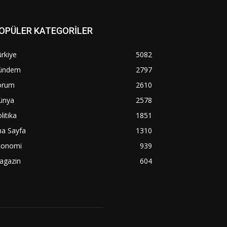
OPÜLER KATEGORİLER
rkiye
5082
ündem
2797
orum
2610
ünya
2578
litika
1851
na Sayfa
1310
konomi
939
agazin
604