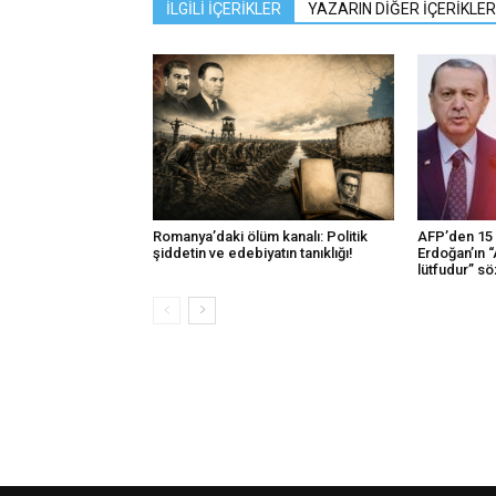
İLGİLİ İÇERİKLER
YAZARIN DİĞER İÇERİKLER
Romanya’daki ölüm kanalı: Politik
AFP’den 15 
şiddetin ve edebiyatın tanıklığı!
Erdoğan’ın “
lütfudur” s