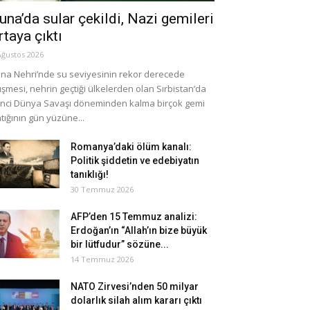
una’da sular çekildi, Nazi gemileri
rtaya çıktı
Ağustos 2026
na Nehri’nde su seviyesinin rekor derecede
şmesi, nehrin geçtiği ülkelerden olan Sırbistan’da
inci Dünya Savaşı döneminden kalma birçok gemi
tığının gün yüzüne...
Romanya’daki ölüm kanalı:
Politik şiddetin ve edebiyatın
tanıklığı!
30 Temmuz 2026
AFP’den 15 Temmuz analizi:
Erdoğan’ın “Allah’ın bize büyük
bir lütfudur” sözüne...
14 Temmuz 2026
NATO Zirvesi’nden 50 milyar
dolarlık silah alım kararı çıktı