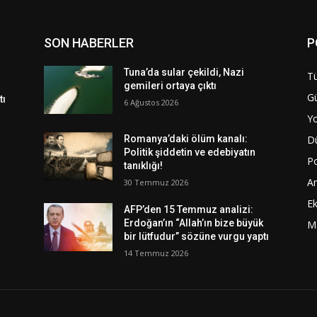
SON HABERLER
P
Tuna’da sular çekildi, Nazi
Tü
gemileri ortaya çıktı
G
tı
6 Ağustos 2026
Y
D
Romanya’daki ölüm kanalı:
Politik şiddetin ve edebiyatın
Po
tanıklığı!
A
30 Temmuz 2026
E
AFP’den 15 Temmuz analizi:
Erdoğan’ın “Allah’ın bize büyük
M
bir lütfudur” sözüne vurgu yaptı
14 Temmuz 2026