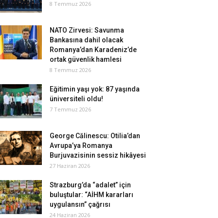
8 Temmuz 2026
NATO Zirvesi: Savunma
Bankasına dahil olacak
Romanya’dan Karadeniz’de
ortak güvenlik hamlesi
8 Temmuz 2026
Eğitimin yaşı yok: 87 yaşında
üniversiteli oldu!
7 Temmuz 2026
George Călinescu: Otilia’dan
Avrupa’ya Romanya
Burjuvazisinin sessiz hikâyesi
27 Haziran 2026
Strazburg’da “adalet” için
buluştular: “AİHM kararları
uygulansın” çağrısı
24 Haziran 2026