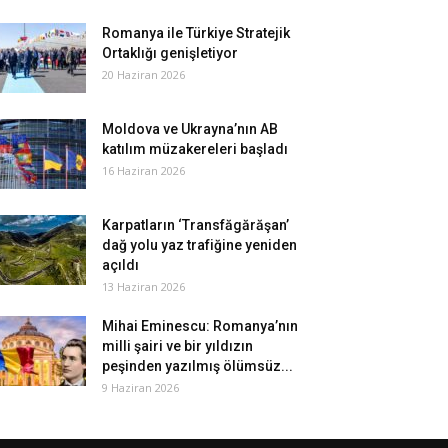
Romanya ile Türkiye Stratejik
Ortaklığı genişletiyor
20 Haziran 2026
Moldova ve Ukrayna’nın AB
katılım müzakereleri başladı
16 Haziran 2026
Karpatların ‘Transfăgărăşan’
dağ yolu yaz trafiğine yeniden
açıldı
13 Haziran 2026
Mihai Eminescu: Romanya’nın
milli şairi ve bir yıldızın
peşinden yazılmış ölümsüz...
9 Haziran 2026