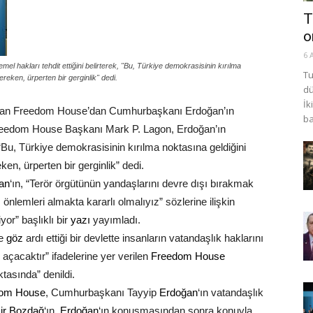
T
o
6 
 hakları tehdit ettiğini belirterek, "Bu, Türkiye demokrasisinin kırılma
Tu
reken, ürperten bir gerginlik" dedi.
dü
İk
ından Freedom House’dan Cumhurbaşkanı Erdoğan’ın
ba
 Freedom House Başkanı Mark P. Lagon, Erdoğan’ın
k, “Bu, Türkiye demokrasisinin kırılma noktasına geldiğini
n, ürperten bir gerginlik” dedi.
an
‘ın, “Terör örgütünün yandaşlarını devre dışı bırakmak
önlemleri almakta kararlı olmalıyız” sözlerine ilişkin
yor” başlıklı bir
yazı
yayımladı.
de
göz
ardı ettiği bir devlette insanların vatandaşlık haklarını
açacaktır” ifadelerine yer verilen
Freedom House
tasında” denildi.
om House
, Cumhurbaşkanı Tayyip
Erdoğan
‘ın vatandaşlık
ir Bozdağ
‘ın,
Erdoğan
‘ın konuşmasından sonra konuyla