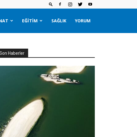
NAT
EĞITIM
SAĞLIK
YORUM
Son Haberler