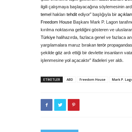
ilgili çalışmaya başlayacağına söylemesinin ar
temel
hakları
tehdit
ediyor” başlığıyla bir
açıkla
Freedom House
Başkanı Mark P. Lagon tarafın
kırılma noktasına geldiğini gösteren ve uluslara
Türkiye
halihazırda, fazlaca genel ve fazlaca a
yargılamalara maruz bırakan
terör
propagandasın
şekilde
göz
ardı ettiği bir devlette insanların v
işlenmesine
yol
açacaktır” ifadeleri yer aldı.
ETIKETLER
ABD
Freedom House
Mark P. Lag