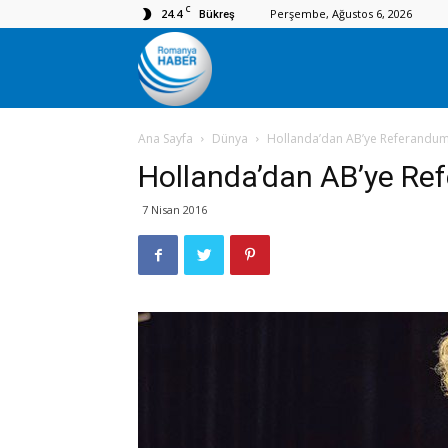
C
24.4
Perşembe, Ağustos 6, 2026
Bükreş
Romanya
Ana Sayfa
Dünya
Hollanda’dan AB’ye Referandu
Haber
Hollanda’dan AB’ye Re
7 Nisan 2016