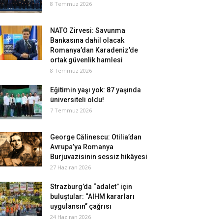
8 Temmuz 2026
NATO Zirvesi: Savunma
Bankasına dahil olacak
Romanya’dan Karadeniz’de
ortak güvenlik hamlesi
8 Temmuz 2026
Eğitimin yaşı yok: 87 yaşında
üniversiteli oldu!
7 Temmuz 2026
George Călinescu: Otilia’dan
Avrupa’ya Romanya
Burjuvazisinin sessiz hikâyesi
27 Haziran 2026
Strazburg’da “adalet” için
buluştular: “AİHM kararları
uygulansın” çağrısı
24 Haziran 2026