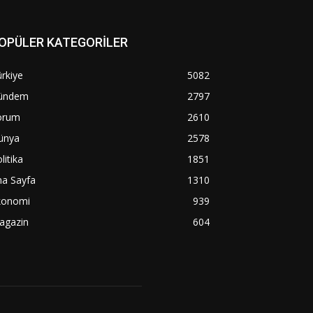
OPÜLER KATEGORİLER
rkiye
5082
ündem
2797
orum
2610
ünya
2578
litika
1851
na Sayfa
1310
konomi
939
agazin
604