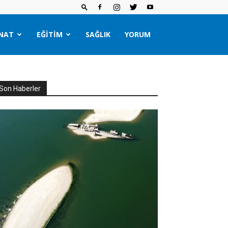
NAT
EĞITIM
SAĞLIK
YORUM
Son Haberler