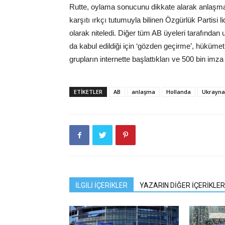
Rutte, oylama sonucunu dikkate alarak anlaşmay
karşıtı ırkçı tutumuyla bilinen Özgürlük Partisi 
olarak niteledi. Diğer tüm AB üyeleri tarafında
da kabul edildiği için ‘gözden geçirme’, hükümet
grupların internette başlattıkları ve 500 bin imz
ETIKETLER
AB
anlaşma
Hollanda
Ukrayna
İLGİLİ İÇERİKLER
YAZARIN DİĞER İÇERİKLER