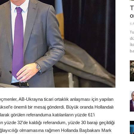
T
o
6 
Tu
dü
İk
ba
çmenler, AB-Ukrayna ticari ortaklık anlaşması için yapılan
ksel’e önemli bir mesaj gönderdi. Büyük oranda Hollandalı
larak görülen referanduma katılanların yüzde 61’i
n yüzde 32’de kaldığı referandum, yüzde 30 barajı geçildiği
 bağlayıcılığı olmamasına rağmen Hollanda Başbakanı Mark