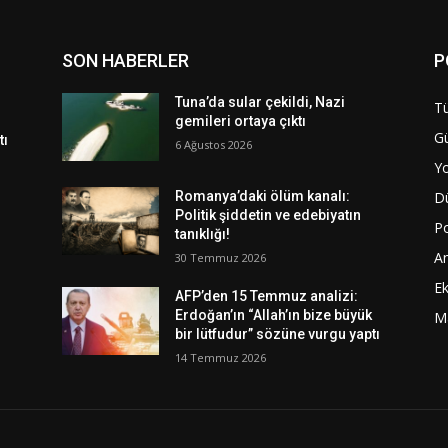
SON HABERLER
P
Tuna’da sular çekildi, Nazi
Tü
gemileri ortaya çıktı
G
tı
6 Ağustos 2026
Y
D
Romanya’daki ölüm kanalı:
Politik şiddetin ve edebiyatın
Po
tanıklığı!
A
30 Temmuz 2026
E
AFP’den 15 Temmuz analizi:
Erdoğan’ın “Allah’ın bize büyük
M
bir lütfudur” sözüne vurgu yaptı
14 Temmuz 2026