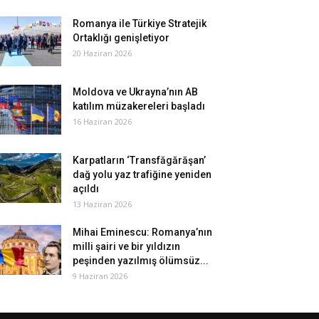
Romanya ile Türkiye Stratejik
Ortaklığı genişletiyor
20 Haziran 2026
Moldova ve Ukrayna’nın AB
katılım müzakereleri başladı
16 Haziran 2026
Karpatların ‘Transfăgărăşan’
dağ yolu yaz trafiğine yeniden
açıldı
13 Haziran 2026
Mihai Eminescu: Romanya’nın
milli şairi ve bir yıldızın
peşinden yazılmış ölümsüz...
9 Haziran 2026