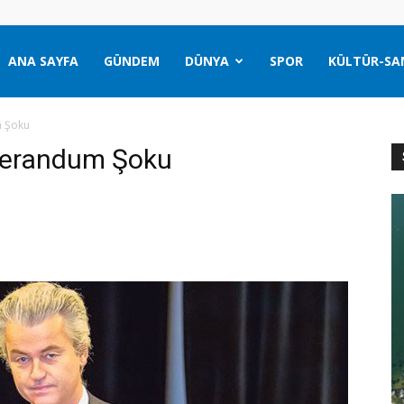
ANA SAYFA
GÜNDEM
DÜNYA
SPOR
KÜLTÜR-SA
m Şoku
ferandum Şoku