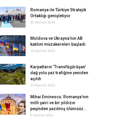
Romanya ile Türkiye Stratejik
Ortaklığı genişletiyor
20 Haziran 2026
Moldova ve Ukrayna’nın AB
katılım müzakereleri başladı
16 Haziran 2026
Karpatların ‘Transfăgărăşan’
dağ yolu yaz trafiğine yeniden
açıldı
13 Haziran 2026
Mihai Eminescu: Romanya’nın
milli şairi ve bir yıldızın
peşinden yazılmış ölümsüz...
9 Haziran 2026