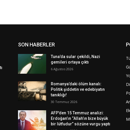
SON HABERLER
P
Tuna’da sular çekildi, Nazi
Tü
gemileri ortaya çıktı
G
tı
6 Ağustos 2026
Y
D
Romanya’daki ölüm kanalı:
Politik şiddetin ve edebiyatın
Po
tanıklığı!
A
30 Temmuz 2026
E
AFP’den 15 Temmuz analizi:
Erdoğan’ın “Allah’ın bize büyük
M
bir lütfudur” sözüne vurgu yaptı