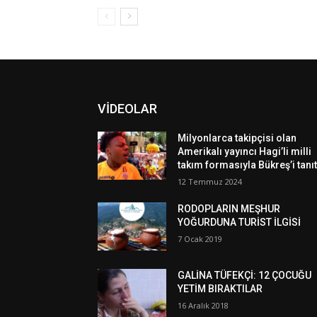
VİDEOLAR
Milyonlarca takipçisi olan
Amerikalı yayıncı Hagi’li milli
takım formasıyla Bükreş’i tanıt
12 Temmuz 2024
RODOPLARIN MEŞHUR
YOĞURDUNA TURİST İLGİSİ
7 Ocak 2019
GALİNA TÜFEKÇİ: 12 ÇOCUĞU
YETİM BIRAKTILAR
16 Aralık 2018