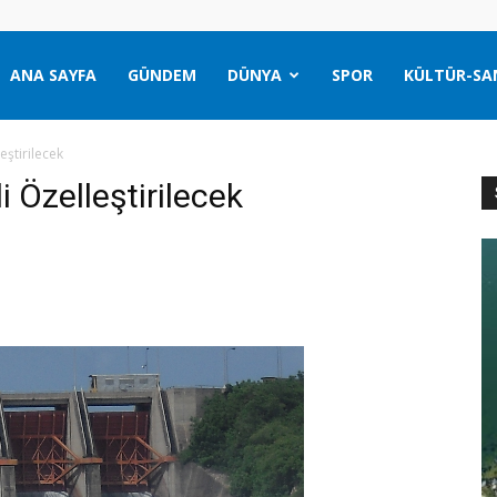
ANA SAYFA
GÜNDEM
DÜNYA
SPOR
KÜLTÜR-SA
eştirilecek
i Özelleştirilecek