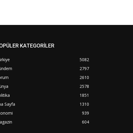
OPÜLER KATEGORİLER
rkiye
5082
ündem
2797
orum
2610
ünya
2578
litika
1851
na Sayfa
1310
konomi
939
agazin
604