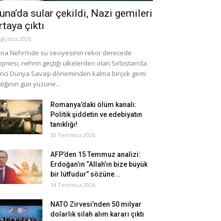
una’da sular çekildi, Nazi gemileri
rtaya çıktı
Ağustos 2026
na Nehri’nde su seviyesinin rekor derecede
şmesi, nehrin geçtiği ülkelerden olan Sırbistan’da
inci Dünya Savaşı döneminden kalma birçok gemi
tığının gün yüzüne...
Romanya’daki ölüm kanalı:
Politik şiddetin ve edebiyatın
tanıklığı!
30 Temmuz 2026
AFP’den 15 Temmuz analizi:
Erdoğan’ın “Allah’ın bize büyük
bir lütfudur” sözüne...
14 Temmuz 2026
NATO Zirvesi’nden 50 milyar
dolarlık silah alım kararı çıktı