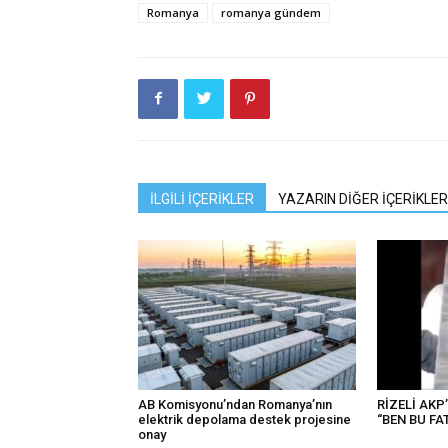
Romanya
romanya gündem
İLGİLİ İÇERİKLER
YAZARIN DİĞER İÇERİKLER
AB Komisyonu’ndan Romanya’nın
RİZELİ AKP
elektrik depolama destek projesine
“BEN BU FA
onay