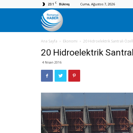
C
23.1
Cuma, Ağustos 7, 2026
Bükreş
Romanya
Ana Sayfa
Ekonomi
20 Hidroelektrik Santrali Özell
Haber
20 Hidroelektrik Santral
4 Nisan 2016