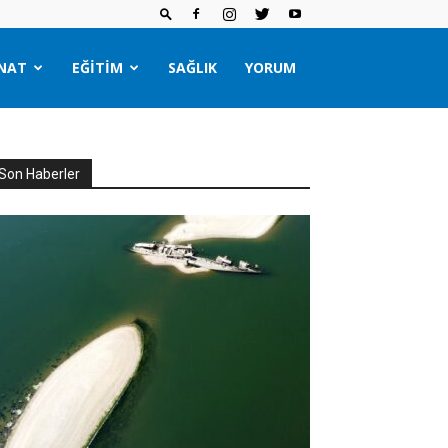
NAT
EĞITIM
SAĞLIK
YORUM
Son Haberler