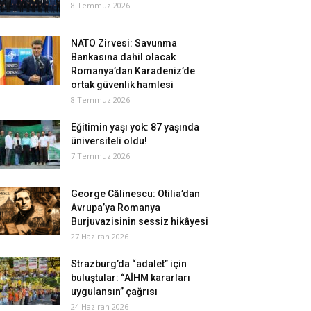
8 Temmuz 2026
NATO Zirvesi: Savunma
Bankasına dahil olacak
Romanya’dan Karadeniz’de
ortak güvenlik hamlesi
8 Temmuz 2026
Eğitimin yaşı yok: 87 yaşında
üniversiteli oldu!
7 Temmuz 2026
George Călinescu: Otilia’dan
Avrupa’ya Romanya
Burjuvazisinin sessiz hikâyesi
27 Haziran 2026
Strazburg’da “adalet” için
buluştular: “AİHM kararları
uygulansın” çağrısı
24 Haziran 2026