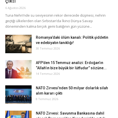
çıktı
6 Ağustos 2026
Tuna Nehri’nde su seviyesinin rekor derecede düşmesi, nehrin
geçtiği ülkelerden olan Sırbistan’da İkinci Dünya Savaşı
döneminden kalma birçok gemi batığının gün yüzüne...
Romanya’daki ölüm kanalı: Politik şiddetin
ve edebiyatın tanıklığı!
30 Temmuz 2026
AFP’den 15 Temmuz analizi: Erdoğan’ın
“Allah’ın bize büyük bir lütfudur” sözüne...
14 Temmuz 2026
NATO Zirvesi’nden 50 milyar dolarlık silah
alım kararı çıktı
8 Temmuz 2026
NATO Zirvesi: Savunma Bankasına dahil