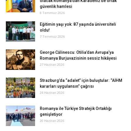
olacak Romanya’dan Karadeniz’de ortak
güvenlik hamlesi
8 Temmuz 2026
Eğitimin yaşı yok: 87 yaşında üniversiteli
oldu!
7 Temmuz 2026
George Călinescu: Otilia’dan Avrupa’ya
Romanya Burjuvazisinin sessiz hikâyesi
27 Haziran 2026
Strazburg’da “adalet” için buluştular: “AİHM
kararları uygulansın” çağrısı
24 Haziran 2026
Romanya ile Türkiye Stratejik Ortaklığı
genişletiyor
20 Haziran 2026