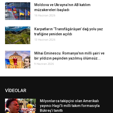
Moldova ve Ukrayna’nın AB katılım
müzakereleri başladı
16 Haziran 2026
Karpatların ‘Transfăgărăşan’ dağ yolu yaz
trafiğine yeniden açıldı
13 Haziran 2026
Mihai Eminescu: Romanya’nın milli şairi ve
bir yıldızın peşinden yazılmış ölümsüz...
9 Haziran 2026
VİDEOLAR
Milyonlarca takipçisi olan Amerikalı
yayıncı Hagi’li milli takım formasıyla
Bükreş’i tanıttı