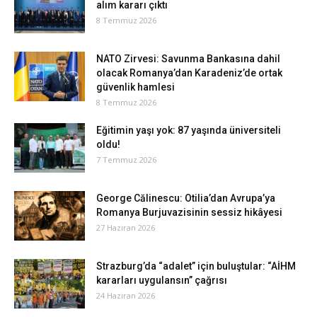
alım kararı çıktı
8 Temmuz 2026
NATO Zirvesi: Savunma Bankasına dahil
olacak Romanya’dan Karadeniz’de ortak
güvenlik hamlesi
8 Temmuz 2026
Eğitimin yaşı yok: 87 yaşında üniversiteli
oldu!
7 Temmuz 2026
George Călinescu: Otilia’dan Avrupa’ya
Romanya Burjuvazisinin sessiz hikâyesi
27 Haziran 2026
Strazburg’da “adalet” için buluştular: “AİHM
kararları uygulansın” çağrısı
24 Haziran 2026