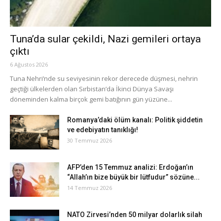
Tuna’da sular çekildi, Nazi gemileri ortaya
çıktı
6 Ağustos 2026
Tuna Nehri’nde su seviyesinin rekor derecede düşmesi, nehrin
geçtiği ülkelerden olan Sırbistan’da İkinci Dünya Savaşı
döneminden kalma birçok gemi batığının gün yüzüne...
Romanya’daki ölüm kanalı: Politik şiddetin
ve edebiyatın tanıklığı!
30 Temmuz 2026
AFP’den 15 Temmuz analizi: Erdoğan’ın
“Allah’ın bize büyük bir lütfudur” sözüne...
14 Temmuz 2026
NATO Zirvesi’nden 50 milyar dolarlık silah