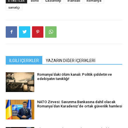
ETIKETLER
Bono
Gaziantep
İrlandalı
Romanya
sanatçı
İLGİLİ İÇERİKLER
YAZARIN DİĞER İÇERİKLERİ
Romanya’daki ölüm kanalı: Politik şiddetin ve
edebiyatın tanıklığı!
NATO Zirvesi: Savunma Bankasına dahil olacak
Romanya’dan Karadeniz’de ortak güvenlik hamlesi