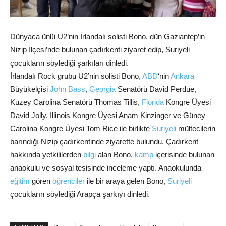
Dünyaca ünlü U2’nin İrlandalı solisti Bono, dün Gaziantep’in
Nizip İlçesi’nde bulunan çadırkenti ziyaret edip, Suriyeli
çocukların söylediği şarkıları dinledi.
İrlandalı Rock grubu U2’nin solisti Bono,
ABD
‘nin
Ankara
Büyükelçisi
John Bass
,
Georgia
Senatörü David Perdue,
Kuzey Carolina Senatörü Thomas Tillis,
Florida
Kongre Üyesi
David Jolly, Illinois Kongre Üyesi Anam Kinzinger ve Güney
Carolina Kongre Üyesi Tom Rice ile birlikte
Suriyeli
mültecilerin
barındığı Nizip çadırkentinde ziyarette bulundu. Çadırkent
hakkında yetkililerden
bilgi
alan Bono,
kamp
içerisinde bulunan
anaokulu ve sosyal tesisinde inceleme yaptı. Anaokulunda
eğitim
gören
öğrenciler
ile bir araya gelen Bono,
Suriyeli
çocukların söylediği Arapça şarkıyı dinledi.