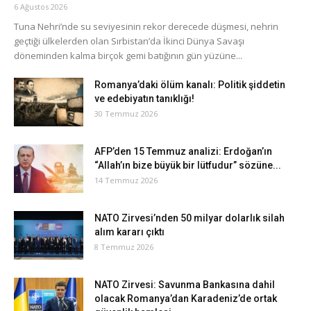
6 Ağustos 2026
Tuna Nehri’nde su seviyesinin rekor derecede düşmesi, nehrin
geçtiği ülkelerden olan Sırbistan’da İkinci Dünya Savaşı
döneminden kalma birçok gemi batığının gün yüzüne...
Romanya’daki ölüm kanalı: Politik şiddetin
ve edebiyatın tanıklığı!
30 Temmuz 2026
AFP’den 15 Temmuz analizi: Erdoğan’ın
“Allah’ın bize büyük bir lütfudur” sözüne...
14 Temmuz 2026
NATO Zirvesi’nden 50 milyar dolarlık silah
alım kararı çıktı
8 Temmuz 2026
NATO Zirvesi: Savunma Bankasına dahil
olacak Romanya’dan Karadeniz’de ortak