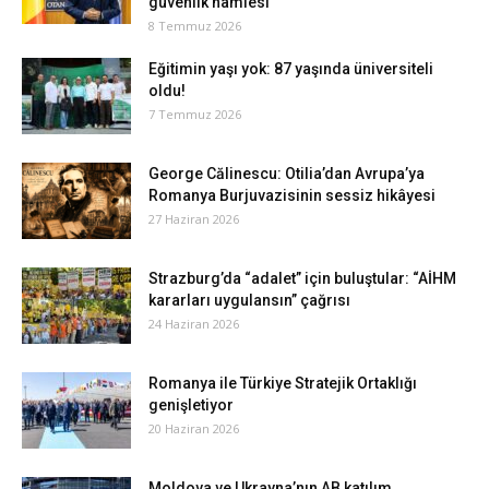
güvenlik hamlesi
8 Temmuz 2026
Eğitimin yaşı yok: 87 yaşında üniversiteli
oldu!
7 Temmuz 2026
George Călinescu: Otilia’dan Avrupa’ya
Romanya Burjuvazisinin sessiz hikâyesi
27 Haziran 2026
Strazburg’da “adalet” için buluştular: “AİHM
kararları uygulansın” çağrısı
24 Haziran 2026
Romanya ile Türkiye Stratejik Ortaklığı
genişletiyor
20 Haziran 2026
Moldova ve Ukrayna’nın AB katılım