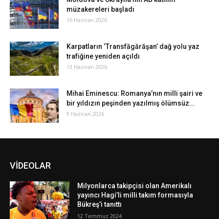
müzakereleri başladı
16 Haziran 2026
Karpatların ‘Transfăgărăşan’ dağ yolu yaz
trafiğine yeniden açıldı
13 Haziran 2026
Mihai Eminescu: Romanya’nın milli şairi ve
bir yıldızın peşinden yazılmış ölümsüz...
9 Haziran 2026
VİDEOLAR
Milyonlarca takipçisi olan Amerikalı
yayıncı Hagi’li milli takım formasıyla
Bükreş’i tanıttı
12 Temmuz 2024