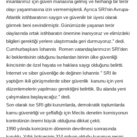
insanlarımız için güven manasına gelmiş ve herhangi bir terör
olayı yaşanmasına izin vermemişlerdi. Ayrıca SRI’nin Avrupa-
Atlantik istihbaratının saygın ve güvenilir bir üyesi olarak
görmek beni sevindirmiştir. Günümüzde yaşanan terör
olaylarında ortak istihbaratın önemine inanıyoruz ve elimizdeki
bilgileri gerektiği yerlere ulaştırmada geri durmuyoruz.” dedi.
Cumhurbaşkanı İohannis Romen vatandaşlarımızın SRI’den
iki beklentisinin olduğunu bunlardan birinin ülke güvenliği
ikincisinin de özel hayata ve haklara saygı olduğunu belirtti.
İnternet ve siber güvenliğe de değinen Iohannis ” SRI ile
yaptığım ikili görüşmelerde siber güvenlik kanunu için yeni
düzenlemelerin yapılması gerektiğini belirttik. Bu alanda yeni
çalışmalara başlayacağız.” dedi.
Son olarak ise SRI gibi kurumlarda, demokratik toplumlarda
kamu güvenirliği ve şeffaflığı için Meclis denetim komisyonun
kontrolünün önemi büyük olduğuna dikkat çekti.
1990 yılında komünizm dönemin devrilmesi sonrasında
kuruldu. Yıllık bütçesinin 314 milyon olduğu kurumun resmi