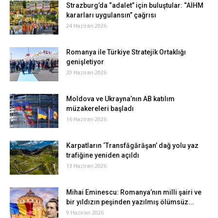
Strazburg’da “adalet” için buluştular: “AİHM
kararları uygulansın” çağrısı
24 Haziran 2026
Romanya ile Türkiye Stratejik Ortaklığı
genişletiyor
20 Haziran 2026
Moldova ve Ukrayna’nın AB katılım
müzakereleri başladı
16 Haziran 2026
Karpatların ‘Transfăgărăşan’ dağ yolu yaz
trafiğine yeniden açıldı
13 Haziran 2026
Mihai Eminescu: Romanya’nın milli şairi ve
bir yıldızın peşinden yazılmış ölümsüz...
9 Haziran 2026