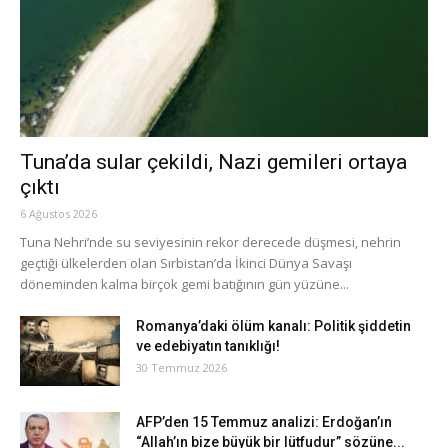
Tuna’da sular çekildi, Nazi gemileri ortaya
çıktı
6 Ağustos 2026
Tuna Nehri’nde su seviyesinin rekor derecede düşmesi, nehrin
geçtiği ülkelerden olan Sırbistan’da İkinci Dünya Savaşı
döneminden kalma birçok gemi batığının gün yüzüne...
Romanya’daki ölüm kanalı: Politik şiddetin
ve edebiyatın tanıklığı!
30 Temmuz 2026
AFP’den 15 Temmuz analizi: Erdoğan’ın
“Allah’ın bize büyük bir lütfudur” sözüne...