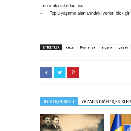
tren makinist odası v.s
– Toplu yaşama alanlarındaki yerler: blok giriş
ETIKETLER
ceza
Romanya
sigara
yasak
İLGİLİ İÇERİKLER
YAZARIN DİĞER İÇERİKLER