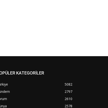
OPÜLER KATEGORİLER
rkiye
5082
ündem
2797
orum
2610
ünya
2578