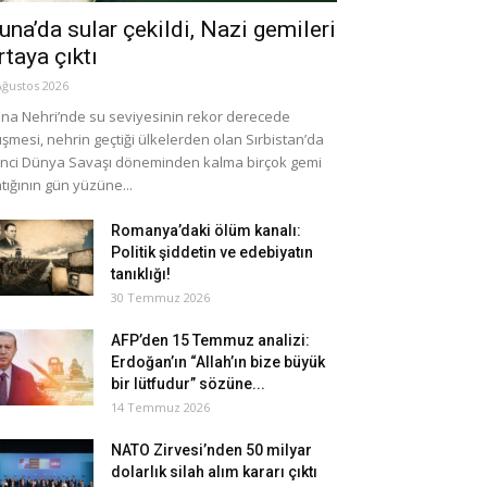
una’da sular çekildi, Nazi gemileri
rtaya çıktı
Ağustos 2026
na Nehri’nde su seviyesinin rekor derecede
şmesi, nehrin geçtiği ülkelerden olan Sırbistan’da
inci Dünya Savaşı döneminden kalma birçok gemi
tığının gün yüzüne...
Romanya’daki ölüm kanalı:
Politik şiddetin ve edebiyatın
tanıklığı!
30 Temmuz 2026
AFP’den 15 Temmuz analizi:
Erdoğan’ın “Allah’ın bize büyük
bir lütfudur” sözüne...
14 Temmuz 2026
NATO Zirvesi’nden 50 milyar
dolarlık silah alım kararı çıktı