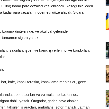
0 Euro) kadar para cezaları kesilebilecek. Yasağı ihlal eden
’ya kadar para cezalarını ödemeyi göze alacak. Sigara
koruma ünitelerinde, ve okul bahçelerinde.
- tamamen sigara yasak.
lantı salonları, işyeri ve kamu işyerleri hol ve koridorları,
lar,
rı,
bar, kafe, kapalı teraslar, konaklama merkezleri, gece
larında, spor salonları ve ve mola merkezlerinde,
ara dahil- yasak. Otogarlar, garlar, hava alanları,
ri, taksiler, iş araçları, ambulans, şoför mahalli, vatman,