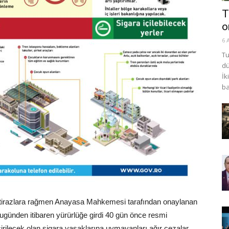
T
o
6 
Tu
dü
İk
ba
e itirazlara rağmen Anayasa Mahkemesi tarafından onaylanan
ugünden itibaren yürürlüğe girdi 40 gün önce resmi
ilecek olan sigara yasaklarına uymayanları ağır cezalar