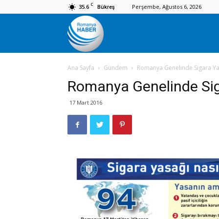
C
35.6
Perşembe, Ağustos 6, 2026
Bükreş
Romanya
Ana Sayfa
Gündem
Romanya Genelinde Sigara Yas
Haber
Romanya Genelinde Sig
17 Mart 2016