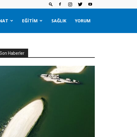
NAT
EĞITIM
SAĞLIK
YORUM
Son Haberler