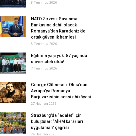
8 Temmuz 2026
NATO Zirvesi: Savunma
Bankasına dahil olacak
Romanya’dan Karadeniz’de
ortak güvenlik hamlesi
8 Temmuz 2026
Eğitimin yaşı yok: 87 yaşında
üniversiteli oldu!
7 Temmuz 2026
George Călinescu: Otilia’dan
Avrupa’ya Romanya
Burjuvazisinin sessiz hikâyesi
27 Haziran 2026
Strazburg’da “adalet” için
buluştular: “AİHM kararları
uygulansın” çağrısı
24 Haziran 2026