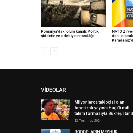
Romanya’daki ölüm kanalı: Politik
NATO Zirves
şiddetin ve edebiyatın tanıklığı!
dahil olaca
Karadeniz’d
VİDEOLAR
Milyonlarca takipçisi olan
Amerikalı yayıncı Hagi’li milli
takım formasıyla Bükreş’i tanıt
12 Temmuz 2024
RODOPLARIN MEŞHUR