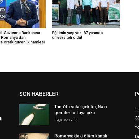
i: Savunma Bankasına
Eğitimin yaşı yok: 87 yaşında
k Romanya’dan
üniversiteli oldu!
e ortak güvenlik hamlesi
SON HABERLER
P
Tuna’da sular çekildi, Nazi
Tü
gemileri ortaya çıktı
G
tı
6 Ağustos 2026
Y
D
Romanya’daki ölüm kanalı: