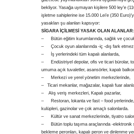
bekliyor. Yasağa uymayan kişilere 500 ley’e (11
işletme sahiplerine ise 15.000 Lei’e (350 Euro)
yasakları şu alanları kapsıyor:
SİGARA İÇİLMESİ YASAK OLAN ALANLAR
:
– Bütün eğitim kurumlarında, sağlık ve çocuk 
– Çocuk oyun alanlarında -iç -dış fark etmez
– İş yerlerindeki tüm kapalı alanlarda,
– Endüstriyel depolar, ofis ve ticari bürolar, top
umuma açık tuvaletler, asansörler, kapalı balkon
– Merkezi ve yerel yönetim merkezlerinde,
– Ticari mekanlar, mağazalar, kapalı fuar alanla
– Alış veriş merkezleri, Kapalı pazarlar,
– Restoran, lokanta ve fast – food yerlerinde, 
kulüpleri, gazinolar ve çok amaçlı salonlarda.
– Kültür ve sanat merkezlerinde, tiyatro salon
– Bütün toplu taşıma araçlarında -elektronik sig
bekleme peronları, kapalı peron ve dinlenme yerle