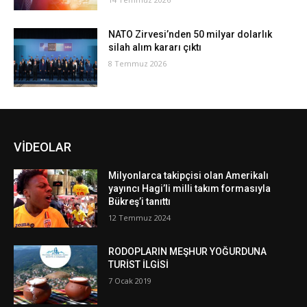
NATO Zirvesi’nden 50 milyar dolarlık
silah alım kararı çıktı
8 Temmuz 2026
VİDEOLAR
Milyonlarca takipçisi olan Amerikalı
yayıncı Hagi’li milli takım formasıyla
Bükreş’i tanıttı
12 Temmuz 2024
RODOPLARIN MEŞHUR YOĞURDUNA
TURİST İLGİSİ
7 Ocak 2019