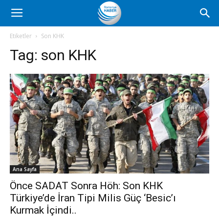
Romanya
Etiketler
Son KHK
Tag:
son KHK
Haber
Ana Sayfa
Önce SADAT Sonra Höh: Son KHK
Türkiye’de İran Tipi Milis Güç ‘Besic’ı
Kurmak İçindi..