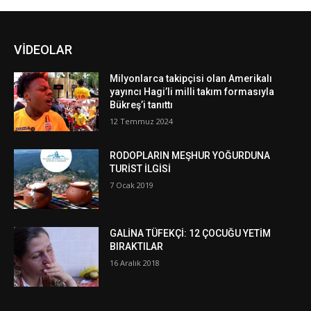
VİDEOLAR
Milyonlarca takipçisi olan Amerikalı
yayıncı Hagi’li milli takım formasıyla
Bükreş’i tanıttı
12 Temmuz 2024
RODOPLARIN MEŞHUR YOĞURDUNA
TURİST İLGİSİ
7 Ocak 2019
GALİNA TÜFEKÇİ: 12 ÇOCUĞU YETİM
BIRAKTILAR
16 Aralık 2018