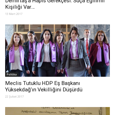
Demirtaş’a Hapis Gerekçesi: Suça Eğilimli
Kişiliği Var…
13 Mart 2017
Politika
Meclis Tutuklu HDP Eş Başkanı
Yüksekdağ’ın Vekilliğini Düşürdü
22 Şubat 2017