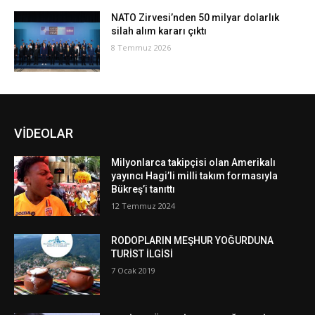
NATO Zirvesi’nden 50 milyar dolarlık
silah alım kararı çıktı
8 Temmuz 2026
VİDEOLAR
Milyonlarca takipçisi olan Amerikalı
yayıncı Hagi’li milli takım formasıyla
Bükreş’i tanıttı
12 Temmuz 2024
RODOPLARIN MEŞHUR YOĞURDUNA
TURİST İLGİSİ
7 Ocak 2019