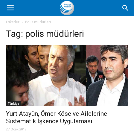
Romanya
Etiketler
Polis müdürleri
Tag:
polis müdürleri
Haber
Türkiye
Yurt Atayün, Ömer Köse ve Ailelerine
Sistematik İşkence Uygulaması
27 Ocak 2018