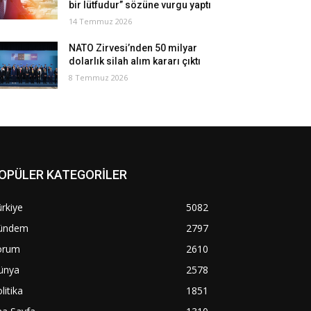
bir lütfudur” sözüne vurgu yaptı
14 Temmuz 2026
NATO Zirvesi’nden 50 milyar
dolarlık silah alım kararı çıktı
8 Temmuz 2026
OPÜLER KATEGORİLER
rkiye
5082
ündem
2797
orum
2610
ünya
2578
litika
1851