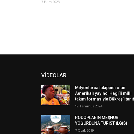
7 Ekim 2023
VİDEOLAR
Milyonlarca takipçisi olan
Amerikalı yayıncı Hagi’li milli
takım formasıyla Bükreş’i tanıt
12 Temmuz 2024
RODOPLARIN MEŞHUR
YOĞURDUNA TURİST İLGİSİ
7 Ocak 2019