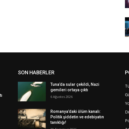
SON HABERLER
P
Tuna’da sular çekildi, Nazi
Tü
gemileri ortaya çıktı
G
tı
6 Ağustos 2026
Y
D
Romanya’daki ölüm kanalı:
Politik şiddetin ve edebiyatın
Po
tanıklığı!