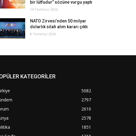
bir lütfudur” sözüne vurgu yaptı
14 Temmuz 2026
NATO Zirvesi’nden 50 milyar
dolarlık silah alım kararı çıktı
8 Temmuz 2026
OPÜLER KATEGORİLER
rkiye
5082
ündem
2797
orum
2610
ünya
2578
litika
1851