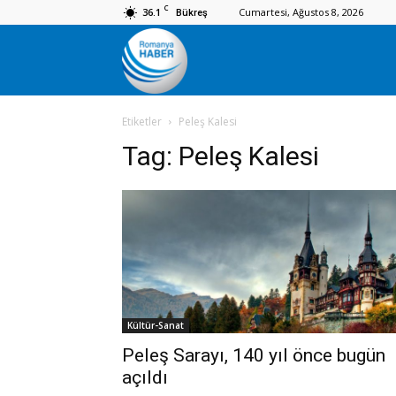
C
36.1
Cumartesi, Ağustos 8, 2026
Bükreş
Romanya
Etiketler
Peleş Kalesi
Haber
Tag:
Peleş Kalesi
Kültür-Sanat
Peleş Sarayı, 140 yıl önce bugün
açıldı