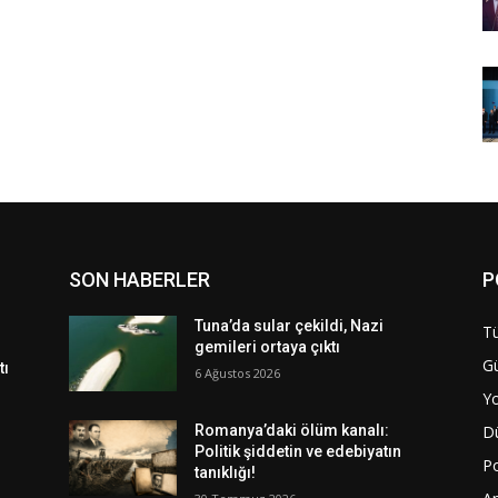
SON HABERLER
P
Tuna’da sular çekildi, Nazi
Tü
gemileri ortaya çıktı
G
tı
6 Ağustos 2026
Y
D
Romanya’daki ölüm kanalı:
Politik şiddetin ve edebiyatın
Po
tanıklığı!