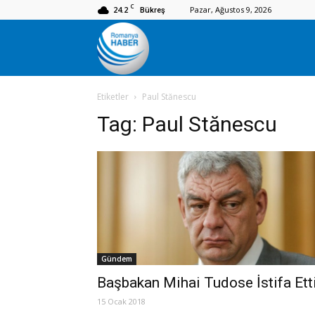
C
24.2
Pazar, Ağustos 9, 2026
Bükreş
Romanya
Etiketler
Paul Stănescu
Haber
Tag:
Paul Stănescu
Gündem
Başbakan Mihai Tudose İstifa Ett
15 Ocak 2018