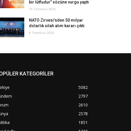
bir lütfudur” sözüne vurgu yaptı
14 Temmuz 2026
NATO Zirvesi’nden 50 milyar
dolarlık silah alım kararı çıktı
8 Temmuz 2026
OPÜLER KATEGORİLER
rkiye
5082
ündem
2797
orum
2610
ünya
2578
litika
1851