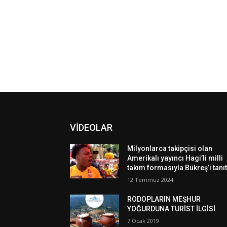
VİDEOLAR
Milyonlarca takipçisi olan
Amerikalı yayıncı Hagi’li milli
takım formasıyla Bükreş’i tanıt
12 Temmuz 2024
RODOPLARIN MEŞHUR
YOĞURDUNA TURİST İLGİSİ
7 Ocak 2019