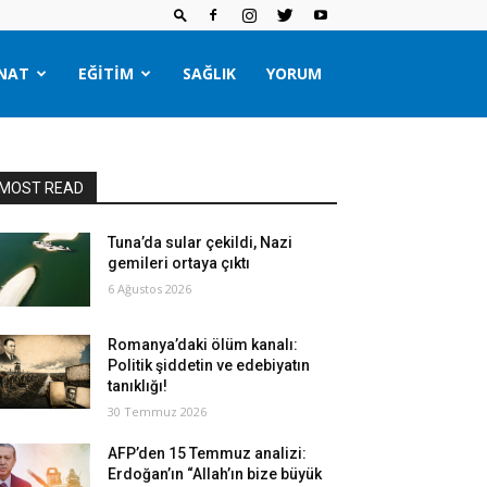
NAT
EĞITIM
SAĞLIK
YORUM
MOST READ
Tuna’da sular çekildi, Nazi
gemileri ortaya çıktı
6 Ağustos 2026
Romanya’daki ölüm kanalı:
Politik şiddetin ve edebiyatın
tanıklığı!
30 Temmuz 2026
AFP’den 15 Temmuz analizi:
Erdoğan’ın “Allah’ın bize büyük