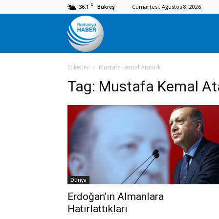
C
36.1
Cumartesi, Ağustos 8, 2026
Bükreş
Romanya
Etiketler
Mustafa Kemal Atatürk
Haber
Tag:
Mustafa Kemal At
Dünya
Erdoğan’ın Almanlara
Hatırlattıkları