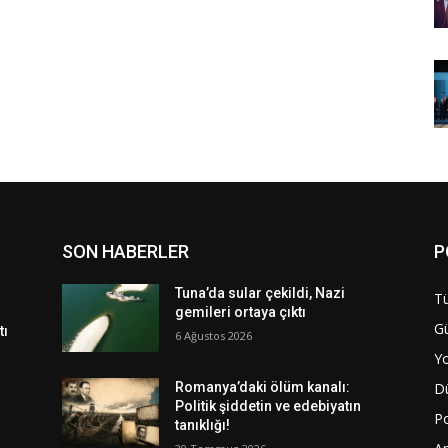
SON HABERLER
P
Tuna’da sular çekildi, Nazi
Tü
gemileri ortaya çıktı
G
tı
6 Ağustos 2026
Y
D
Romanya’daki ölüm kanalı:
Politik şiddetin ve edebiyatın
Po
tanıklığı!