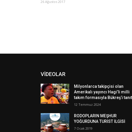
26 Ağustos 2017
VİDEOLAR
Milyonlarca takipçisi olan
Amerikalı yayıncı Hagi’li milli
takım formasıyla Bükreş’i tanıt
12 Temmuz 2024
RODOPLARIN MEŞHUR
YOĞURDUNA TURİST İLGİSİ
7 Ocak 2019