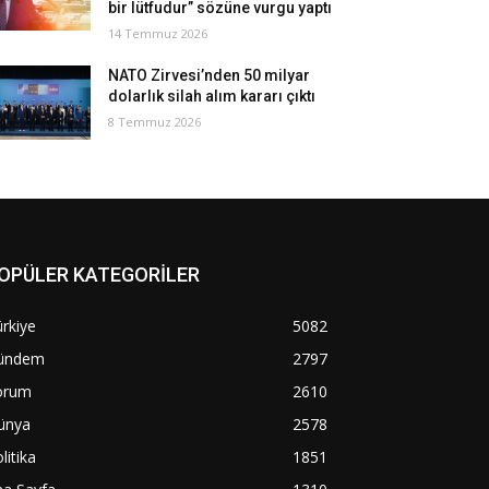
bir lütfudur” sözüne vurgu yaptı
14 Temmuz 2026
NATO Zirvesi’nden 50 milyar
dolarlık silah alım kararı çıktı
8 Temmuz 2026
OPÜLER KATEGORİLER
rkiye
5082
ündem
2797
orum
2610
ünya
2578
litika
1851