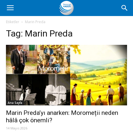
Romanya
Etiketler
Marin Preda
Tag:
Marin Preda
Haber
Ana Sayfa
Marin Preda’yı anarken: Moromeții neden
hâlâ çok önemli?
14 Mayıs 2026