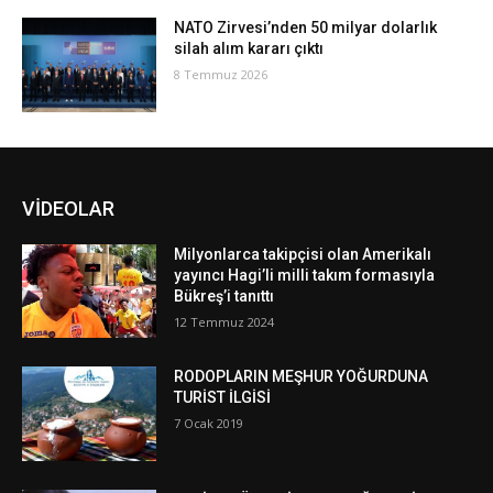
NATO Zirvesi’nden 50 milyar dolarlık
silah alım kararı çıktı
8 Temmuz 2026
VİDEOLAR
Milyonlarca takipçisi olan Amerikalı
yayıncı Hagi’li milli takım formasıyla
Bükreş’i tanıttı
12 Temmuz 2024
RODOPLARIN MEŞHUR YOĞURDUNA
TURİST İLGİSİ
7 Ocak 2019