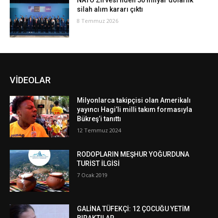
NATO Zirvesi’nden 50 milyar dolarlık
silah alım kararı çıktı
8 Temmuz 2026
VİDEOLAR
Milyonlarca takipçisi olan Amerikalı
yayıncı Hagi’li milli takım formasıyla
Bükreş’i tanıttı
12 Temmuz 2024
RODOPLARIN MEŞHUR YOĞURDUNA
TURİST İLGİSİ
7 Ocak 2019
GALİNA TÜFEKÇİ: 12 ÇOCUĞU YETİM