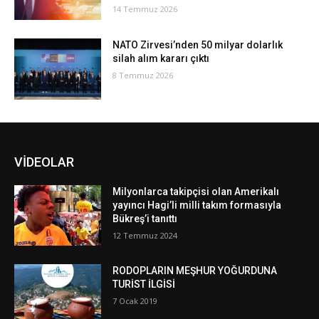
14 Temmuz 2026
NATO Zirvesi’nden 50 milyar dolarlık
silah alım kararı çıktı
8 Temmuz 2026
VİDEOLAR
Milyonlarca takipçisi olan Amerikalı
yayıncı Hagi’li milli takım formasıyla
Bükreş’i tanıttı
12 Temmuz 2024
RODOPLARIN MEŞHUR YOĞURDUNA
TURİST İLGİSİ
7 Ocak 2019