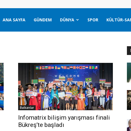
ANA SAYFA
GÜNDEM
DÜNYA
SPOR
KÜLTÜR-SA
Balkanlar
Infomatrix bilişim yarışması finali
Bükreş’te başladı