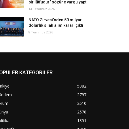
bir lütfudur” sözüne vurgu yaptı
14 Temmuz 2026
NATO Zirvesi’nden 50 milyar
dolarlık silah alım kararı çıktı
8 Temmuz 2026
OPÜLER KATEGORİLER
rkiye
5082
ündem
2797
orum
2610
ünya
2578
litika
1851