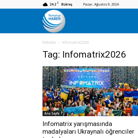
C
24.2
Pazar, Ağustos 9, 2026
Bükreş
Romanya
Etiketler
Infomatrix2026
Haber
Tag:
Infomatrix2026
Ana Sayfa
Infomatrix yarışmasında
madalyaları Ukraynalı öğrenciler