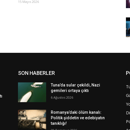
15 Mayıs 2026
SON HABERLER
P
Tuna’da sular çekildi, Nazi
Tü
gemileri ortaya çıktı
G
tı
6 Ağustos 2026
Y
D
Romanya’daki ölüm kanalı:
Politik şiddetin ve edebiyatın
Po
tanıklığı!