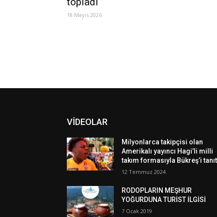
topladı
18 Mayıs 2026
VİDEOLAR
Milyonlarca takipçisi olan
Amerikalı yayıncı Hagi’li milli
takım formasıyla Bükreş’i tanıt
12 Temmuz 2024
RODOPLARIN MEŞHUR
YOĞURDUNA TURİST İLGİSİ
7 Ocak 2019