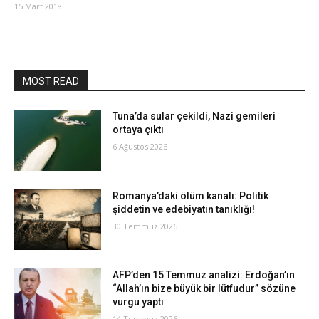
15 Mart 2018
MOST READ
Tuna’da sular çekildi, Nazi gemileri
ortaya çıktı
6 Ağustos 2026
Romanya’daki ölüm kanalı: Politik
şiddetin ve edebiyatın tanıklığı!
30 Temmuz 2026
AFP’den 15 Temmuz analizi: Erdoğan’ın
“Allah’ın bize büyük bir lütfudur” sözüne
vurgu yaptı
14 Temmuz 2026