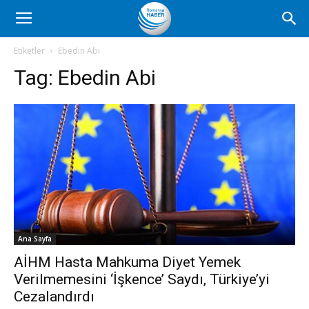
Romanya
Etiketler
Ebedin Abi
Tag:
Ebedin Abi
Haber
Ana Sayfa
AİHM Hasta Mahkuma Diyet Yemek
Verilmemesini ‘İşkence’ Saydı, Türkiye’yi
Cezalandırdı