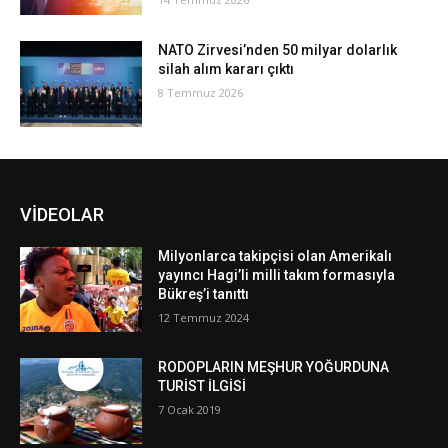
NATO Zirvesi’nden 50 milyar dolarlık
silah alım kararı çıktı
8 Temmuz 2026
VİDEOLAR
Milyonlarca takipçisi olan Amerikalı
yayıncı Hagi’li milli takım formasıyla
Bükreş’i tanıttı
12 Temmuz 2024
RODOPLARIN MEŞHUR YOĞURDUNA
TURİST İLGİSİ
7 Ocak 2019